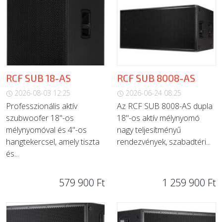
RCF SUB 18-AS
RCF SUB 8008-AS
2026-08-03 12:25
2026-06-24 08:25
Professzionális aktív
Az RCF SUB 8008-AS dupla
szubwoofer 18"-os
18"-os aktív mélynyomó
mélynyomóval és 4"-os
nagy teljesítményű
hangtekercsel, amely tiszta
rendezvények, szabadtéri...
és...
579 900 Ft
1 259 900 Ft