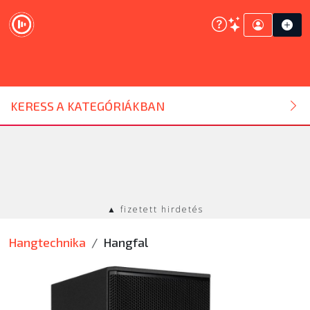
DJ ESZKÖZ
KERESS A KATEGÓRIÁKBAN
HANGTECHNIKA
FÉNYTECHNIKA
▲ fizetett hirdetés
STÚDIÓTECHNIKA
Hangtechnika
Hangfal
EGYÉB
SZOLGÁLTATÁSOK