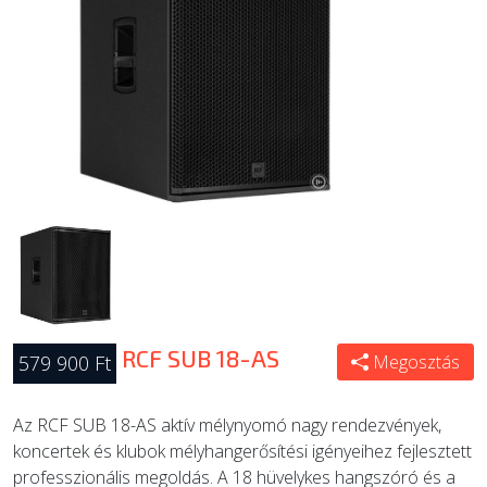
ÚJ TERMÉKEK
RCF SUB 18-AS
579 900 Ft
Megosztás
Az RCF SUB 18-AS aktív mélynyomó nagy rendezvények,
koncertek és klubok mélyhangerősítési igényeihez fejlesztett
professzionális megoldás. A 18 hüvelykes hangszóró és a