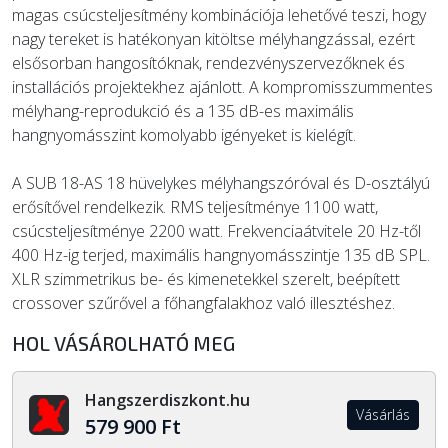
magas csúcsteljesítmény kombinációja lehetővé teszi, hogy
nagy tereket is hatékonyan kitöltse mélyhangzással, ezért
elsősorban hangosítóknak, rendezvényszervezőknek és
installációs projektekhez ajánlott. A kompromisszummentes
mélyhang-reprodukció és a 135 dB-es maximális
hangnyomásszint komolyabb igényeket is kielégít.
A SUB 18-AS 18 hüvelykes mélyhangszóróval és D-osztályú
erősítővel rendelkezik. RMS teljesítménye 1100 watt,
csúcsteljesítménye 2200 watt. Frekvenciaátvitele 20 Hz-től
400 Hz-ig terjed, maximális hangnyomásszintje 135 dB SPL.
XLR szimmetrikus be- és kimenetekkel szerelt, beépített
crossover szűrővel a főhangfalakhoz való illesztéshez.
HOL VÁSÁROLHATÓ MEG
Hangszerdiszkont.hu
Vásárlás
579 900 Ft