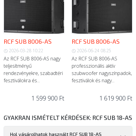
RCF SUB 8006-AS
RCF SUB 8006-AS
2026-03-28 10:22
2026-06-24 08:25
Az RCF SUB 8006-AS nagy
Az RCF SUB 8006-AS
teljesítményű
professzionális aktív
rendezvényekre, szabadtéri
szubwoofer nagyszínpadok,
fesztiválokra és...
fesztiválok és nagy...
1 599 900 Ft
1 619 900 Ft
GYAKRAN ISMÉTELT KÉRDÉSEK: RCF SUB 18-AS
Hol vásárolhatok használt RCF SUB 18-AS