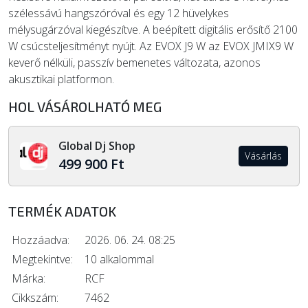
szélessávú hangszóróval és egy 12 hüvelykes
mélysugárzóval kiegészítve. A beépített digitális erősítő 2100
W csúcsteljesítményt nyújt. Az EVOX J9 W az EVOX JMIX9 W
keverő nélküli, passzív bemenetes változata, azonos
akusztikai platformon.
HOL VÁSÁROLHATÓ MEG
Global Dj Shop
Vásárlás
499 900 Ft
TERMÉK ADATOK
Hozzáadva:
2026. 06. 24. 08:25
Megtekintve:
10 alkalommal
Márka:
RCF
Cikkszám:
7462