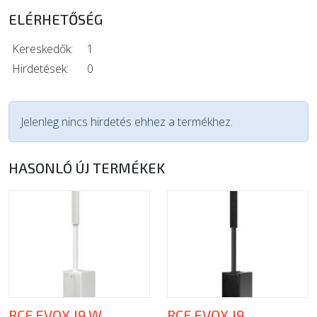
ELÉRHETŐSÉG
Kereskedők:
1
Hirdetések:
0
Jelenleg nincs hirdetés ehhez a termékhez.
HASONLÓ ÚJ TERMÉKEK
RCF EVOX J9 W
RCF EVOX J9