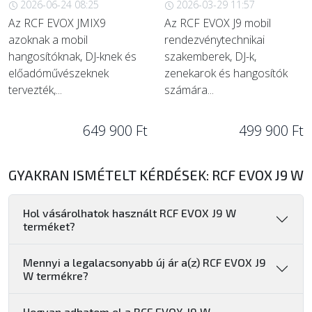
2026-06-24 08:25
2026-03-29 11:57
Az RCF EVOX JMIX9
Az RCF EVOX J9 mobil
azoknak a mobil
rendezvénytechnikai
hangosítóknak, DJ-knek és
szakemberek, DJ-k,
előadóművészeknek
zenekarok és hangosítók
tervezték,...
számára...
649 900 Ft
499 900 Ft
GYAKRAN ISMÉTELT KÉRDÉSEK: RCF EVOX J9 W
Hol vásárolhatok használt RCF EVOX J9 W
terméket?
Mennyi a legalacsonyabb új ár a(z) RCF EVOX J9
W termékre?
Hogyan adhatom el a RCF EVOX J9 W