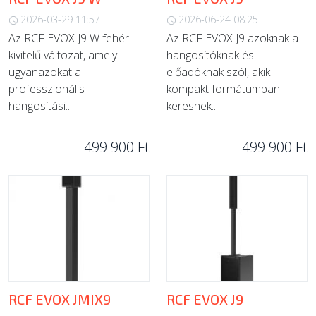
2026-03-29 11:57
2026-06-24 08:25
Az RCF EVOX J9 W fehér
Az RCF EVOX J9 azoknak a
kivitelű változat, amely
hangosítóknak és
ugyanazokat a
előadóknak szól, akik
professzionális
kompakt formátumban
hangosítási...
keresnek...
499 900 Ft
499 900 Ft
RCF EVOX JMIX9
RCF EVOX J9