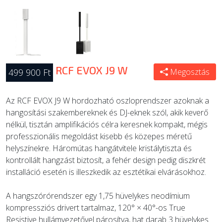
RCF EVOX J9 W
499 900 Ft
Megosztás
Az RCF EVOX J9 W hordozható oszloprendszer azoknak a
hangosítási szakembereknek és DJ-eknek szól, akik keverő
nélkül, tisztán amplifikációs célra keresnek kompakt, mégis
professzionális megoldást kisebb és közepes méretű
helyszínekre. Háromútas hangátvitele kristálytiszta és
kontrollált hangzást biztosít, a fehér design pedig diszkrét
installáció esetén is illeszkedik az esztétikai elvárásokhoz.
A hangszórórendszer egy 1,75 hüvelykes neodímium
kompressziós drivert tartalmaz, 120° × 40°-os True
Resistive hullámvezetővel párosítva, hat darab 3 hüvelykes