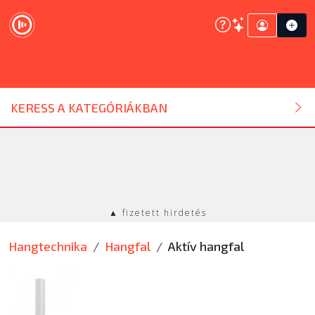
DJ ESZKÖZ
KERESS A KATEGÓRIÁKBAN
HANGTECHNIKA
FÉNYTECHNIKA
▲ fizetett hirdetés
STÚDIÓTECHNIKA
Hangtechnika
Hangfal
Aktív hangfal
EGYÉB
SZOLGÁLTATÁSOK