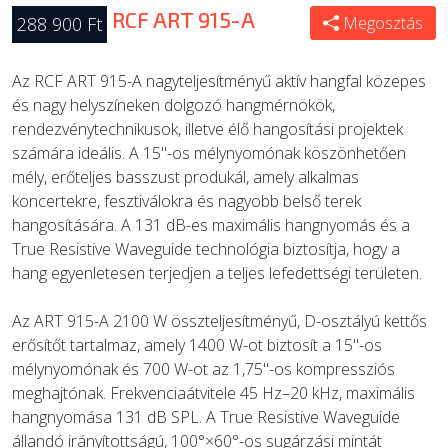
RCF ART 915-A
288 900 Ft
Megosztás
Az RCF ART 915-A nagyteljesítményű aktív hangfal közepes
és nagy helyszíneken dolgozó hangmérnökök,
rendezvénytechnikusok, illetve élő hangosítási projektek
számára ideális. A 15"-os mélynyomónak köszönhetően
mély, erőteljes basszust produkál, amely alkalmas
koncertekre, fesztiválokra és nagyobb belső terek
hangosítására. A 131 dB-es maximális hangnyomás és a
True Resistive Waveguide technológia biztosítja, hogy a
hang egyenletesen terjedjen a teljes lefedettségi területen.
Az ART 915-A 2100 W összteljesítményű, D-osztályú kettős
erősítőt tartalmaz, amely 1400 W-ot biztosít a 15"-os
mélynyomónak és 700 W-ot az 1,75"-os kompressziós
meghajtónak. Frekvenciaátvitele 45 Hz–20 kHz, maximális
hangnyomása 131 dB SPL. A True Resistive Waveguide
állandó irányítottságú, 100°×60°-os sugárzási mintát