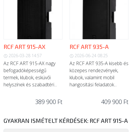
RCF ART 915-AX
RCF ART 935-A
2026-03-28 14:57
2026-06-24 08:25
Az RCF ART 915-AX nagy
Az RCF ART 935-A kisebb és
befogadóképességű
közepes rendezvények,
termek, klubok, esküvői
klubok, valamint mobil
helyszínek és szabadtéri...
hangosítási feladatok...
389 900 Ft
409 900 Ft
GYAKRAN ISMÉTELT KÉRDÉSEK: RCF ART 915-A