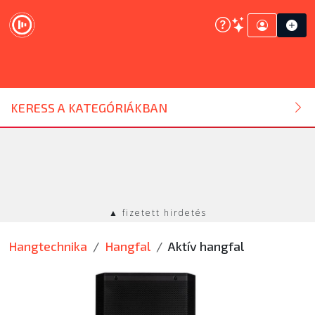
DJ ESZKÖZ
KERESS A KATEGÓRIÁKBAN
HANGTECHNIKA
FÉNYTECHNIKA
▲ fizetett hirdetés
STÚDIÓTECHNIKA
Hangtechnika
Hangfal
Aktív hangfal
EGYÉB
SZOLGÁLTATÁSOK