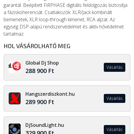
garantál. Beépített FiRPHASE digitális feldolgozás biztosítja
a fáziskoherenciát. Csatlakozók: XLR/Jack kombinált
bemenetek, XLR loop-through kimenet, RCA aljzat. Az
egység DSP-alapú rendszervédelmet és aktív hővédelmet
tartalmaz.
HOL VÁSÁROLHATÓ MEG
Global Dj Shop
Vásárlás
288 900 Ft
Hangszerdiszkont.hu
Vásárlás
289 900 Ft
DjSoundLight.hu
Vásárlás
329 900 Ft