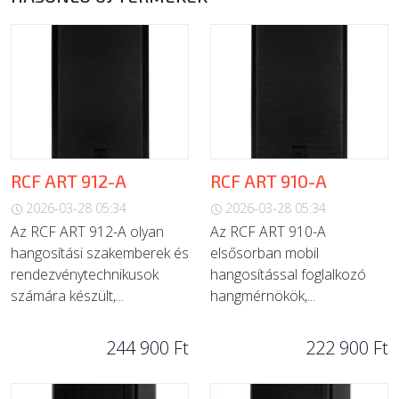
RCF ART 912-A
RCF ART 910-A
2026-03-28 05:34
2026-03-28 05:34
Az RCF ART 912-A olyan
Az RCF ART 910-A
hangosítási szakemberek és
elsősorban mobil
rendezvénytechnikusok
hangosítással foglalkozó
számára készült,...
hangmérnökök,...
244 900 Ft
222 900 Ft