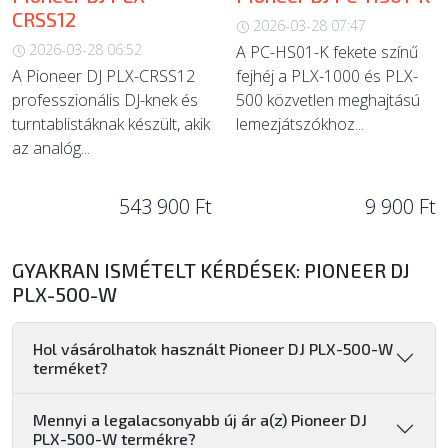
CRSS12
2026-03-28 07:47
2026-03-28 06:52
A PC-HS01-K fekete színű
A Pioneer DJ PLX-CRSS12
fejhéj a PLX-1000 és PLX-
professzionális DJ-knek és
500 közvetlen meghajtású
turntablistáknak készült, akik
lemezjátszókhoz...
az analóg...
543 900 Ft
9 900 Ft
GYAKRAN ISMÉTELT KÉRDÉSEK: PIONEER DJ
PLX-500-W
Hol vásárolhatok használt Pioneer DJ PLX-500-W
terméket?
Mennyi a legalacsonyabb új ár a(z) Pioneer DJ
PLX-500-W termékre?