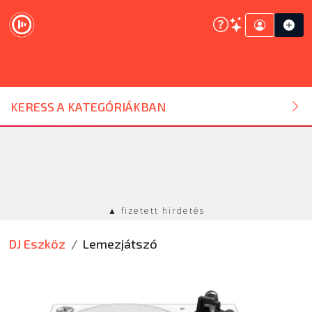
DJ ESZKÖZ
KERESS A KATEGÓRIÁKBAN
HANGTECHNIKA
FÉNYTECHNIKA
▲ fizetett hirdetés
STÚDIÓTECHNIKA
DJ Eszköz
Lemezjátszó
EGYÉB
SZOLGÁLTATÁSOK