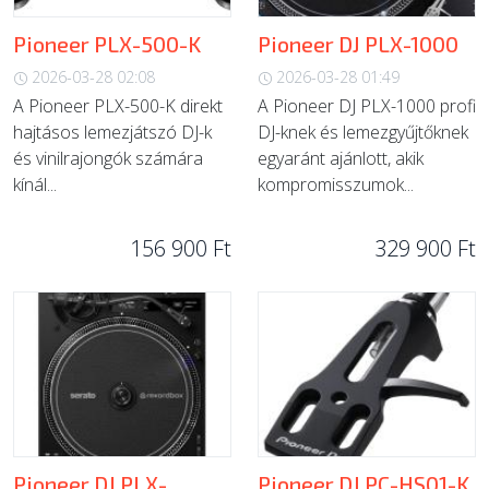
Pioneer PLX-500-K
Pioneer DJ PLX-1000
2026-03-28 02:08
2026-03-28 01:49
A Pioneer PLX-500-K direkt
A Pioneer DJ PLX-1000 profi
hajtásos lemezjátszó DJ-k
DJ-knek és lemezgyűjtőknek
és vinilrajongók számára
egyaránt ajánlott, akik
kínál...
kompromisszumok...
156 900 Ft
329 900 Ft
Pioneer DJ PLX-
Pioneer DJ PC-HS01-K