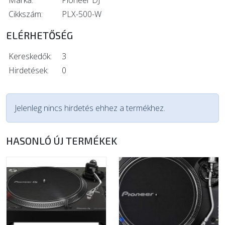
Márka:
Pioneer DJ
Cikkszám:
PLX-500-W
ELÉRHETŐSÉG
Kereskedők:
3
Hirdetések:
0
Jelenleg nincs hirdetés ehhez a termékhez.
HASONLÓ ÚJ TERMÉKEK