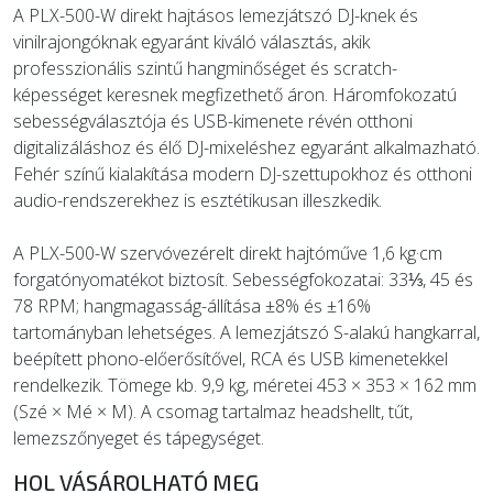
A PLX-500-W direkt hajtásos lemezjátszó DJ-knek és
vinilrajongóknak egyaránt kiváló választás, akik
professzionális szintű hangminőséget és scratch-
képességet keresnek megfizethető áron. Háromfokozatú
sebességválasztója és USB-kimenete révén otthoni
digitalizáláshoz és élő DJ-mixeléshez egyaránt alkalmazható.
Fehér színű kialakítása modern DJ-szettupokhoz és otthoni
audio-rendszerekhez is esztétikusan illeszkedik.
A PLX-500-W szervóvezérelt direkt hajtóműve 1,6 kg·cm
forgatónyomatékot biztosít. Sebességfokozatai: 33⅓, 45 és
78 RPM; hangmagasság-állítása ±8% és ±16%
tartományban lehetséges. A lemezjátszó S-alakú hangkarral,
beépített phono-előerősítővel, RCA és USB kimenetekkel
rendelkezik. Tömege kb. 9,9 kg, méretei 453 × 353 × 162 mm
(Szé × Mé × M). A csomag tartalmaz headshellt, tűt,
lemezszőnyeget és tápegységet.
HOL VÁSÁROLHATÓ MEG