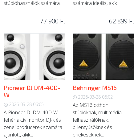
stúdióhasználók számára...
számára ideális, akik...
77 900 Ft
62 899 Ft
Pioneer DJ DM-40D-
Behringer MS16
W
2026-03-28 06:02
2026-03-28 06:05
Az MS16 otthoni
A Pioneer DJ DM-40D-W
stúdióknak, multimédia-
fehér aktív monitor DJ-k és
felhasználóknak,
zenei producerek számára
billentyűsöknek és
ajánlott, akik...
énekeseknek...