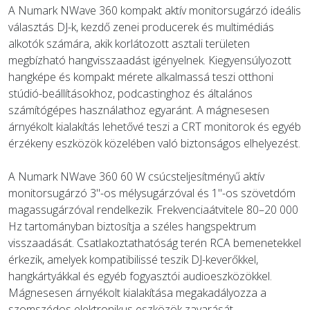
A Numark NWave 360 kompakt aktív monitorsugárzó ideális
választás DJ-k, kezdő zenei producerek és multimédiás
alkotók számára, akik korlátozott asztali területen
megbízható hangvisszaadást igényelnek. Kiegyensúlyozott
hangképe és kompakt mérete alkalmassá teszi otthoni
stúdió-beállításokhoz, podcastinghoz és általános
számítógépes használathoz egyaránt. A mágnesesen
árnyékolt kialakítás lehetővé teszi a CRT monitorok és egyéb
érzékeny eszközök közelében való biztonságos elhelyezést.
A Numark NWave 360 60 W csúcsteljesítményű aktív
monitorsugárzó 3"-os mélysugárzóval és 1"-os szövetdóm
magassugárzóval rendelkezik. Frekvenciaátvitele 80–20 000
Hz tartományban biztosítja a széles hangspektrum
visszaadását. Csatlakoztathatóság terén RCA bemenetekkel
érkezik, amelyek kompatibilissé teszik DJ-keverőkkel,
hangkártyákkal és egyéb fogyasztói audioeszközökkel.
Mágnesesen árnyékolt kialakítása megakadályozza a
szomszédos elektronikus eszközök zavarását.