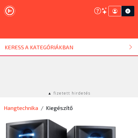
DJ ESZKÖZ
KERESS A KATEGÓRIÁKBAN
HANGTECHNIKA
FÉNYTECHNIKA
▲ fizetett hirdetés
STÚDIÓTECHNIKA
Hangtechnika
Kiegészítő
EGYÉB
SZOLGÁLTATÁSOK