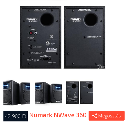
Numark NWave 360
42 900 Ft
Megosztás