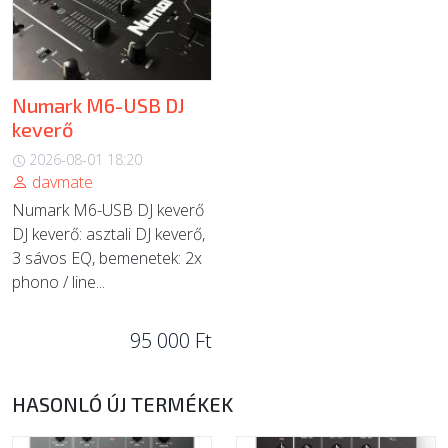
Numark M6-USB DJ
keverő
2026-08-01 18:20
davmate
Numark M6-USB DJ keverő
DJ keverő: asztali DJ keverő,
3 sávos EQ, bemenetek: 2x
phono / line...
95 000 Ft
HASONLÓ ÚJ TERMÉKEK