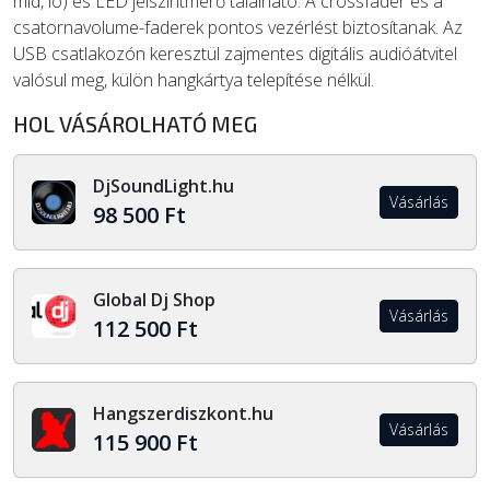
mid, lo) és LED jelszintmérő található. A crossfader és a
csatornavolume-faderek pontos vezérlést biztosítanak. Az
USB csatlakozón keresztül zajmentes digitális audióátvitel
valósul meg, külön hangkártya telepítése nélkül.
HOL VÁSÁROLHATÓ MEG
DjSoundLight.hu
Vásárlás
98 500 Ft
Global Dj Shop
Vásárlás
112 500 Ft
Hangszerdiszkont.hu
Vásárlás
115 900 Ft