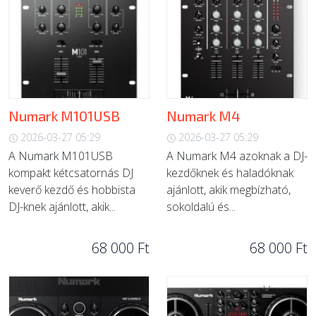
Numark M101USB
Numark M4
2026-03-27 05:29
2026-03-27 05:29
A Numark M101USB
A Numark M4 azoknak a DJ-
kompakt kétcsatornás DJ
kezdőknek és haladóknak
keverő kezdő és hobbista
ajánlott, akik megbízható,
DJ-knek ajánlott, akik...
sokoldalú és...
68 000 Ft
68 000 Ft