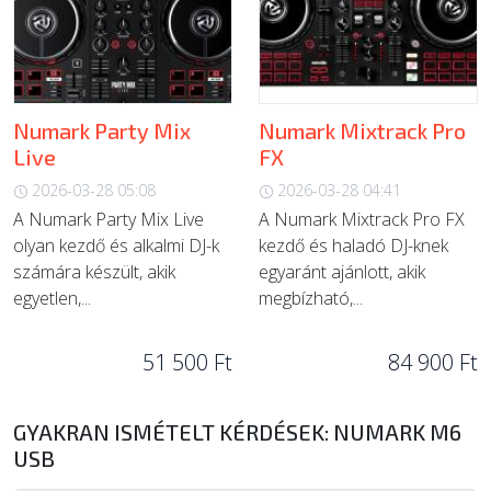
Numark Party Mix
Numark Mixtrack Pro
Live
FX
2026-03-28 05:08
2026-03-28 04:41
A Numark Party Mix Live
A Numark Mixtrack Pro FX
olyan kezdő és alkalmi DJ-k
kezdő és haladó DJ-knek
számára készült, akik
egyaránt ajánlott, akik
egyetlen,...
megbízható,...
51 500 Ft
84 900 Ft
GYAKRAN ISMÉTELT KÉRDÉSEK: NUMARK M6
USB