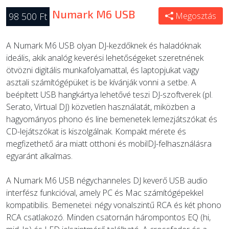
Numark M6 USB
98 500 Ft
Megosztás
A Numark M6 USB olyan DJ-kezdőknek és haladóknak
ideális, akik analóg keverési lehetőségeket szeretnének
ötvözni digitális munkafolyamattal, és laptopjukat vagy
asztali számítógépüket is be kívánják vonni a setbe. A
beépített USB hangkártya lehetővé teszi DJ-szoftverek (pl.
Serato, Virtual DJ) közvetlen használatát, miközben a
hagyományos phono és line bemenetek lemezjátszókat és
CD-lejátszókat is kiszolgálnak. Kompakt mérete és
megfizethető ára miatt otthoni és mobilDJ-felhasználásra
egyaránt alkalmas.
A Numark M6 USB négychanneles DJ keverő USB audio
interfész funkcióval, amely PC és Mac számítógépekkel
kompatibilis. Bemenetei: négy vonalszintű RCA és két phono
RCA csatlakozó. Minden csatornán hárompontos EQ (hi,