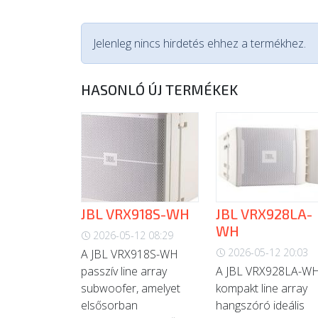
Jelenleg nincs hirdetés ehhez a termékhez.
HASONLÓ ÚJ TERMÉKEK
JBL VRX918S-WH
JBL VRX928LA-
WH
2026-05-12 08:29
2026-05-12 20:03
A JBL VRX918S-WH
passzív line array
A JBL VRX928LA-W
subwoofer, amelyet
kompakt line array
elsősorban
hangszóró ideális