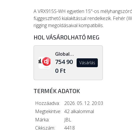
A VRX915S-WH egyetlen 15"-os mélyhangszórót t
függeszthető kialakítással rendelkezik. Fehér 
rigging megoldásaival kompatibilis.
HOL VÁSÁROLHATÓ MEG
Global Dj Shop
754 90
Vásárlás
0 Ft
TERMÉK ADATOK
Hozzáadva:
2026. 05. 12. 20:03
Megtekintve:
42 alkalommal
Márka:
JBL
Cikkszám:
4418