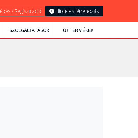
épés / Regisztráció
Hirdetés létrehozás
SZOLGÁLTATÁSOK
ÚJ TERMÉKEK