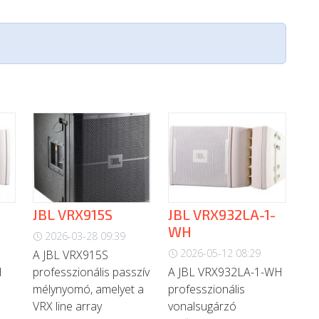
JBL VRX915S
JBL VRX932LA-1-
WH
2026-03-28 09:39
2026-05-12 08:29
A JBL VRX915S
H
professzionális passzív
A JBL VRX932LA-1-WH
mélynyomó, amelyet a
professzionális
VRX line array
vonalsugárzó