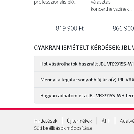
professzionális élő...
választás
koncerthelyszínek,...
819 900 Ft
866 900
GYAKRAN ISMÉTELT KÉRDÉSEK: JBL
Hol vásárolhatok használt JBL VRX915S-W
Mennyi a legalacsonyabb új ár a(z) JBL V
Hogyan adhatom el a JBL VRX915S-WH te
Hirdetések
Új termékek
ÁFF
Adatvé
Süti beállítások módosítása