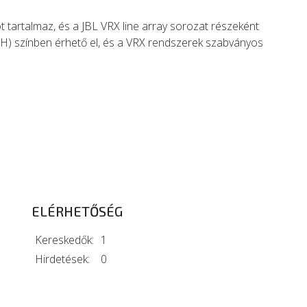
artalmaz, és a JBL VRX line array sorozat részeként
(WH) színben érhető el, és a VRX rendszerek szabványos
ELÉRHETŐSÉG
Kereskedők:
1
Hirdetések:
0