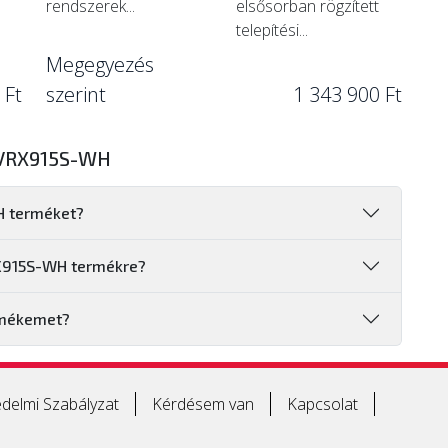
rendszerek...
elsősorban rögzített
telepítési...
Megegyezés
 Ft
szerint
1 343 900 Ft
 VRX915S-WH
H terméket?
RX915S-WH termékre?
rmékemet?
delmi Szabályzat
Kérdésem van
Kapcsolat