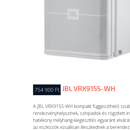
JBL VRX915S-WH
754 900 Ft
A JBL VRX915S-WH kompakt függeszthető szubba
rendezvényhelyszínek, színpadok és rögzített in
hatékony mélyhang-kiegészítés egyaránt elvárás.
az eszközök vizuálisan illeszkednek a berende