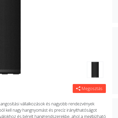
Megosztás
angosítási vállalkozások és nagyobb rendezvények
ól kell nagy hangnyomást és precíz irányíthatóságot
ztiválokhoz és bérelt hangrendszerekbe, ahol a megbízható