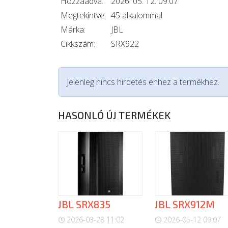
Hozzáadva:
2026. 05. 12. 09:07
Megtekintve:
45 alkalommal
Márka:
JBL
Cikkszám:
SRX922
Jelenleg nincs hirdetés ehhez a termékhez.
HASONLÓ ÚJ TERMÉKEK
JBL SRX835
JBL SRX912M
2026-03-28 11:02
2026-05-12 09:07