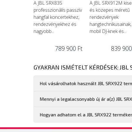
A JBL SRX835
A JBL SRX912M kis
professzionális passzív
és közepes méretű
hangfal koncertekhez,
rendezvények
rendezvényekhez és
hangtechnikusainak,
nagyobb...
mobil DJ-knek és...
789 900 Ft
839 900
GYAKRAN ISMÉTELT KÉRDÉSEK: JBL 
Hol vásárolhatok használt JBL SRX922 ter
Mennyi a legalacsonyabb új ár a(z) JBL S
Hogyan adhatom el a JBL SRX922 terméke