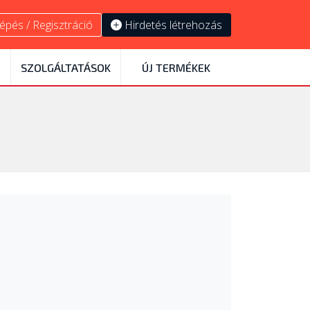
épés / Regisztráció
Hirdetés létrehozás
SZOLGÁLTATÁSOK
ÚJ TERMÉKEK