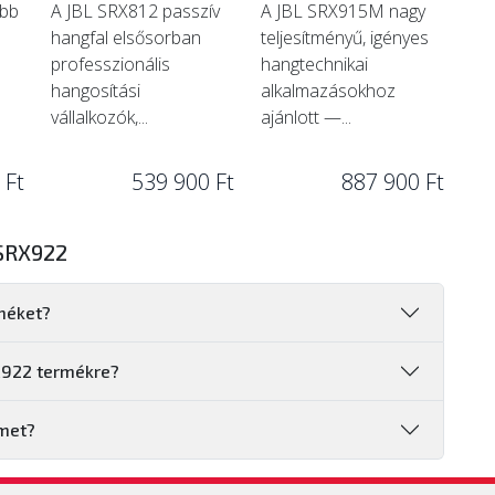
ebb
A JBL SRX812 passzív
A JBL SRX915M nagy
hangfal elsősorban
teljesítményű, igényes
professzionális
hangtechnikai
hangosítási
alkalmazásokhoz
vállalkozók,...
ajánlott —...
 Ft
539 900 Ft
887 900 Ft
SRX922
méket?
RX922 termékre?
met?