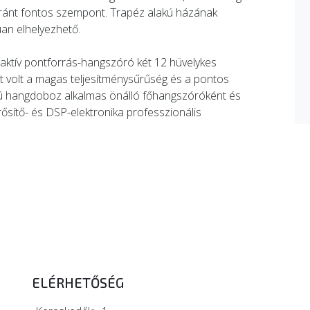
yaránt fontos szempont. Trapéz alakú házának
an elhelyezhető.
 aktív pontforrás-hangszóró két 12 hüvelykes
 volt a magas teljesítménysűrűség és a pontos
nyú hangdoboz alkalmas önálló főhangszóróként és
ősítő- és DSP-elektronika professzionális
ELÉRHETŐSÉG