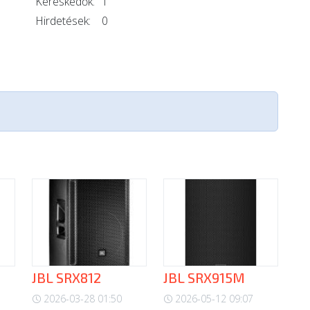
Kereskedők:
1
Hirdetések:
0
JBL SRX812
JBL SRX915M
2026-03-28 01:50
2026-05-12 09:07