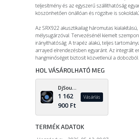
teljesítmény és az egyszerű szállíthatóság eg
köszönhetően önállóan és rögzítve is sokoldalú
Az SRX922 akusztikailag háromutas kialakítású,
mélysugárzóval. Tervezésénél kiemelt szempont
irányíthatóság. A trapéz alakú, teljes tartomá
arrayed elrendezésben egyaránt. Az integrált er
hangminőséget biztosít közvetlenül a dobozból.
HOL VÁSÁROLHATÓ MEG
DjSoundLight.hu
1 162
Vásárlás
900 Ft
TERMÉK ADATOK