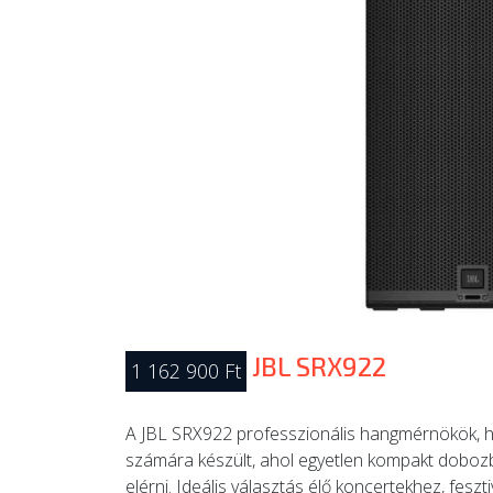
JBL SRX922
1 162 900 Ft
A JBL SRX922 professzionális hangmérnökök, h
számára készült, ahol egyetlen kompakt dobozb
elérni. Ideális választás élő koncertekhez, fes