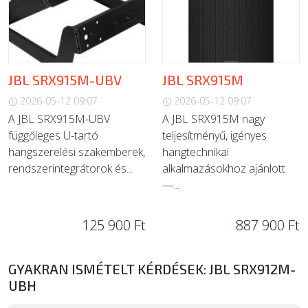
JBL SRX915M-UBV
JBL SRX915M
2026-05-12 09:07
2026-05-12 09:07
A JBL SRX915M-UBV
A JBL SRX915M nagy
függőleges U-tartó
teljesítményű, igényes
hangszerelési szakemberek,
hangtechnikai
rendszerintegrátorok és...
alkalmazásokhoz ajánlott
—...
125 900 Ft
887 900 Ft
GYAKRAN ISMÉTELT KÉRDÉSEK: JBL SRX912M-
UBH