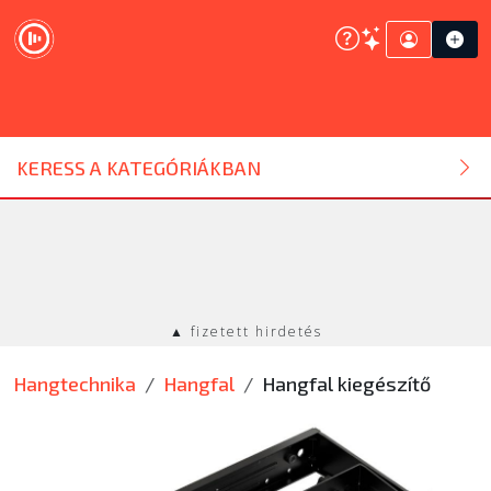
DJ ESZKÖZ
KERESS A KATEGÓRIÁKBAN
HANGTECHNIKA
FÉNYTECHNIKA
▲ fizetett hirdetés
STÚDIÓTECHNIKA
Hangtechnika
Hangfal
Hangfal kiegészítő
EGYÉB
SZOLGÁLTATÁSOK