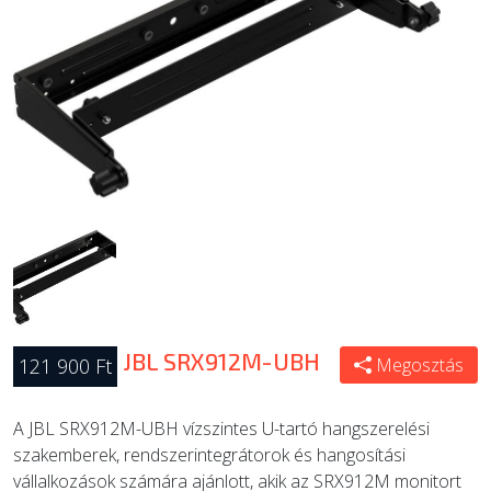
ÚJ TERMÉKEK
JBL SRX912M-UBH
121 900 Ft
Megosztás
A JBL SRX912M-UBH vízszintes U-tartó hangszerelési
szakemberek, rendszerintegrátorok és hangosítási
vállalkozások számára ajánlott, akik az SRX912M monitort