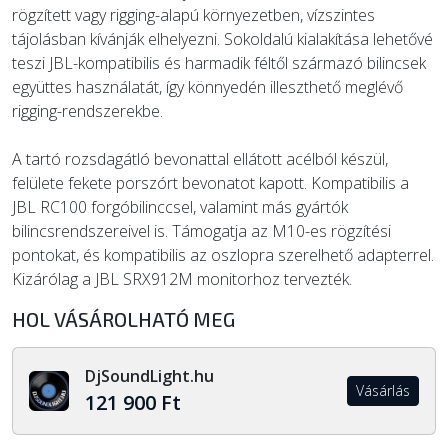
rögzített vagy rigging-alapú környezetben, vízszintes
tájolásban kívánják elhelyezni. Sokoldalú kialakítása lehetővé
teszi JBL-kompatibilis és harmadik féltől származó bilincsek
együttes használatát, így könnyedén illeszthető meglévő
rigging-rendszerekbe.
A tartó rozsdagátló bevonattal ellátott acélból készül,
felülete fekete porszórt bevonatot kapott. Kompatibilis a
JBL RC100 forgóbilinccsel, valamint más gyártók
bilincsrendszereivel is. Támogatja az M10-es rögzítési
pontokat, és kompatibilis az oszlopra szerelhető adapterrel.
Kizárólag a JBL SRX912M monitorhoz tervezték.
HOL VÁSÁROLHATÓ MEG
DjSoundLight.hu
Vásárlás
121 900 Ft