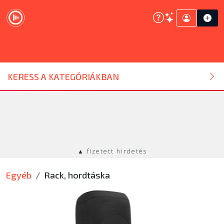
DJ ESZKÖZ
KERESS A KATEGÓRIÁKBAN
HANGTECHNIKA
FÉNYTECHNIKA
▲ fizetett hirdetés
STÚDIÓTECHNIKA
Egyéb
Rack, hordtáska
EGYÉB
SZOLGÁLTATÁSOK