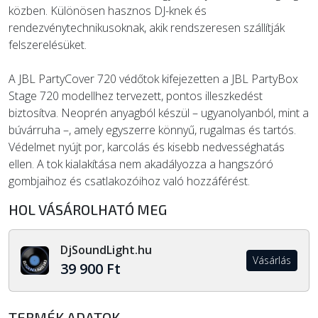
közben. Különösen hasznos DJ-knek és
rendezvénytechnikusoknak, akik rendszeresen szállítják
felszerelésüket.
A JBL PartyCover 720 védőtok kifejezetten a JBL PartyBox
Stage 720 modellhez tervezett, pontos illeszkedést
biztosítva. Neoprén anyagból készül – ugyanolyanból, mint a
búvárruha –, amely egyszerre könnyű, rugalmas és tartós.
Védelmet nyújt por, karcolás és kisebb nedvességhatás
ellen. A tok kialakítása nem akadályozza a hangszóró
gombjaihoz és csatlakozóihoz való hozzáférést.
HOL VÁSÁROLHATÓ MEG
DjSoundLight.hu
Vásárlás
39 900 Ft
TERMÉK ADATOK