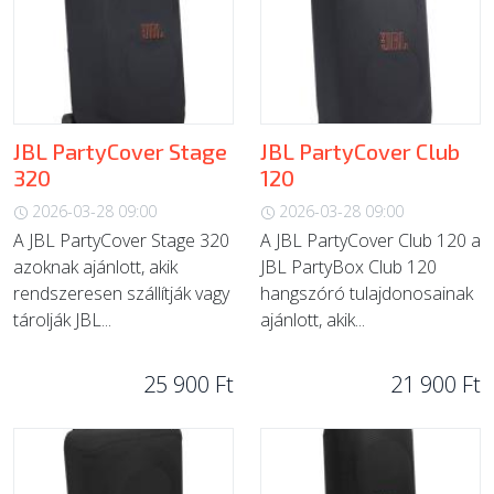
JBL PartyCover Stage
JBL PartyCover Club
320
120
2026-03-28 09:00
2026-03-28 09:00
A JBL PartyCover Stage 320
A JBL PartyCover Club 120 a
azoknak ajánlott, akik
JBL PartyBox Club 120
rendszeresen szállítják vagy
hangszóró tulajdonosainak
tárolják JBL...
ajánlott, akik...
25 900 Ft
21 900 Ft