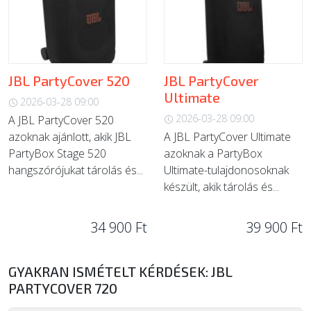
JBL PartyCover 520
JBL PartyCover
Ultimate
2026-03-28 09:00
2026-03-28 09:00
A JBL PartyCover 520
azoknak ajánlott, akik JBL
A JBL PartyCover Ultimate
PartyBox Stage 520
azoknak a PartyBox
hangszórójukat tárolás és...
Ultimate-tulajdonosoknak
készült, akik tárolás és...
34 900 Ft
39 900 Ft
GYAKRAN ISMÉTELT KÉRDÉSEK: JBL
PARTYCOVER 720