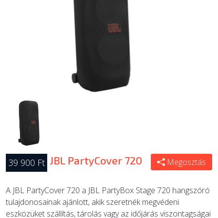
ÚJ TERMÉKEK
JBL PartyCover 720
39 900 Ft
Megosztás
A JBL PartyCover 720 a JBL PartyBox Stage 720 hangszóró
tulajdonosainak ajánlott, akik szeretnék megvédeni
eszközüket szállítás, tárolás vagy az időjárás viszontagságai