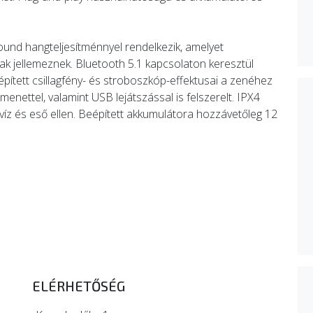
und hangteljesítménnyel rendelkezik, amelyet
k jellemeznek. Bluetooth 5.1 kapcsolaton keresztül
pített csillagfény- és stroboszkóp-effektusai a zenéhez
enettel, valamint USB lejátszással is felszerelt. IPX4
víz és eső ellen. Beépített akkumulátora hozzávetőleg 12
ELÉRHETŐSÉG