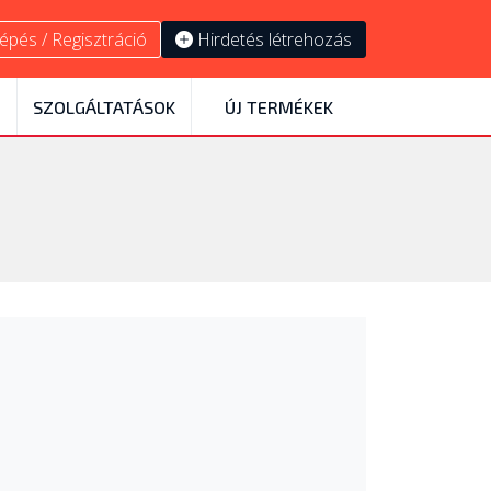
épés / Regisztráció
Hirdetés létrehozás
SZOLGÁLTATÁSOK
ÚJ TERMÉKEK