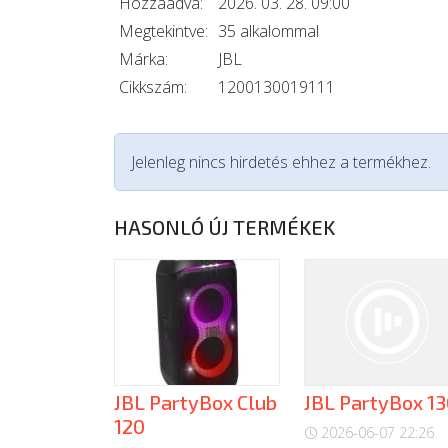
Hozzáadva:
2026. 03. 28. 09:00
Megtekintve:
35 alkalommal
Márka:
JBL
Cikkszám:
1200130019111
Jelenleg nincs hirdetés ehhez a termékhez.
HASONLÓ ÚJ TERMÉKEK
JBL PartyBox Club
JBL PartyBox 1
120
2026-06-07 22:26