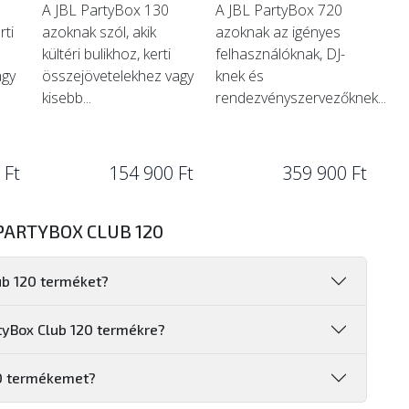
A JBL PartyBox 130
A JBL PartyBox 720
rti
azoknak szól, akik
azoknak az igényes
kültéri bulikhoz, kerti
felhasználóknak, DJ-
agy
összejövetelekhez vagy
knek és
kisebb...
rendezvényszervezőknek...
 Ft
154 900 Ft
359 900 Ft
PARTYBOX CLUB 120
ub 120 terméket?
rtyBox Club 120 termékre?
20 termékemet?