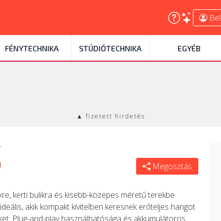
Bel
FÉNYTECHNIKA
STÚDIÓTECHNIKA
EGYÉB
▲ fizetett hirdetés
l
0
Megosztás
re, kerti bulikra és kisebb-közepes méretű terekbe
eális, akik kompakt kivitelben keresnek erőteljes hangot
eket. Plug-and-play használhatósága és akkumulátoros