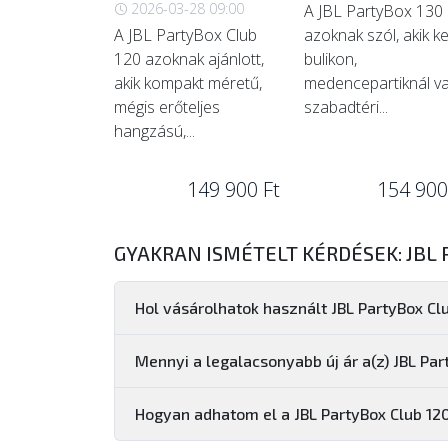
2026-03-28 09:00
A JBL PartyBox 130
A JBL PartyBox Club
azoknak szól, akik ke
120 azoknak ajánlott,
bulikon,
akik kompakt méretű,
medencepartiknál v
mégis erőteljes
szabadtéri...
hangzású,...
149 900 Ft
154 900
GYAKRAN ISMÉTELT KÉRDÉSEK: JBL 
Hol vásárolhatok használt JBL PartyBox Cl
Mennyi a legalacsonyabb új ár a(z) JBL Pa
Hogyan adhatom el a JBL PartyBox Club 1