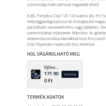
üzemmódja miatt bárhová magaddal vihető.
A JBL PartyBox Club 120 120 wattos JBL Pro So
mélységgazdag basszus és kristálytiszta magasa
párosítható okostelefonhoz vagy tablethez. Beé
szinkronizáltan működnek. Mikrofon- és gitárbem
védelmi besorolása ellenállóvá teszi fröccsenő 
órás folyamatos lejátszást tesz lehetővé.
HOL VÁSÁROLHATÓ MEG
DjSoundLight.hu
171 90
Vásárlás
0 Ft
TERMÉK ADATOK