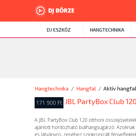
DJ ESZKÖZ
HANGTECHNIKA
Hangtechnika
Hangfal
Aktív hangfa
JBL PartyBox Club 12
171 900 Ft
A JBL PartyBox Club 120 otthoni összejövetelek
ajánlott hordozható bulihangsugárzó. Azoknak id
és látványos, zenéhez szinkronizált fényeffekt