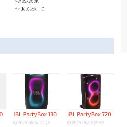
Kereskedők:
1
Hirdetések:
0
30
JBL PartyBox 130
JBL PartyBox 720
2026-06-07 22:26
2026-03-28 09:00