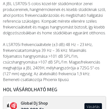
A JBL LSR705i 5 colos közel-tér stúdiómonitor zenei
producereinek, hangmérnökeinek és kisebb stúdióknak szól,
ahol pontos frekvenciaábrázolás és megbízható hallgatási
referencia szükséges. Kompakt mérete ellenére széles
frekvenciaátvitelt és magas hangnyomást biztosít, így kisebb
dolgozószobákban és home stúdiókban egyaránt otthonos.
A LSR705i frekvenciaátvitele (±3 dB) 48 Hz – 23 kHz,
frekvenciatartománya 39 Hz – 36 kHz. Maximális
folyamatos hangnyomása >101 dB SPL/1m,
csúcshangnyomása >107 dB SPL/1m. Magasfrekvenciás
meghajtója a JBL 2409H, mélyhangszórója a 725G 5"-os
(127 mm) egység. Az átvitelváltó frekvencia 1,9 kHz.
Bemeneti csatlakozója Phoenix típusú.
HOL VÁSÁROLHATÓ MEG
Global Dj Shop
Vásárlás