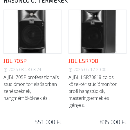
HASONLÓ ÚJ TERMÉKEK
JBL 705P
JBL LSR708i
2026-03-28 03:24
2026-05-12 20:00
A JBL 705P professzionális
A JBL LSR708i 8 colos
stúdiómonitor elsősorban
közel-tér stúdiómonitor
zenészeknek,
profi hangstúdiók,
hangmérnököknek és...
masteringtermek és
igényes...
551 000 Ft
835 000 Ft