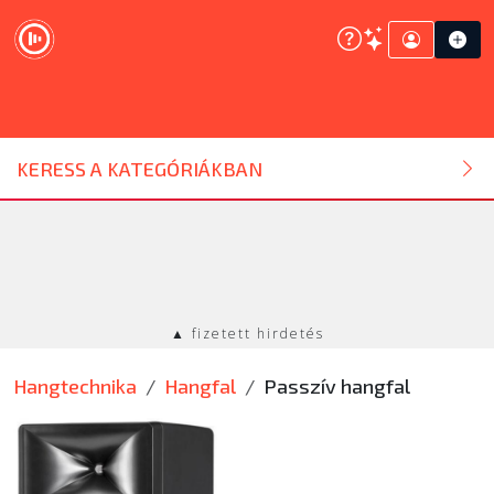
DJ ESZKÖZ
KERESS A KATEGÓRIÁKBAN
HANGTECHNIKA
FÉNYTECHNIKA
▲ fizetett hirdetés
STÚDIÓTECHNIKA
Hangtechnika
Hangfal
Passzív hangfal
EGYÉB
SZOLGÁLTATÁSOK