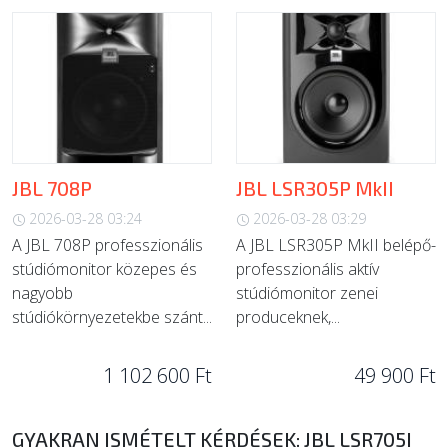
JBL 708P
JBL LSR305P MkII
2026-03-28 03:24
2026-03-28 03:29
A JBL 708P professzionális
A JBL LSR305P MkII belépő-
stúdiómonitor közepes és
professzionális aktív
nagyobb
stúdiómonitor zenei
stúdiókörnyezetekbe szánt...
produceknek,...
1 102 600 Ft
49 900 Ft
GYAKRAN ISMÉTELT KÉRDÉSEK: JBL LSR705I