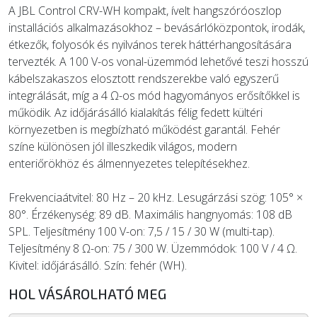
A JBL Control CRV-WH kompakt, ívelt hangszóróoszlop
installációs alkalmazásokhoz – bevásárlóközpontok, irodák,
étkezők, folyosók és nyilvános terek háttérhangosítására
tervezték. A 100 V-os vonal-üzemmód lehetővé teszi hosszú
kábelszakaszos elosztott rendszerekbe való egyszerű
integrálását, míg a 4 Ω-os mód hagyományos erősítőkkel is
működik. Az időjárásálló kialakítás félig fedett kültéri
környezetben is megbízható működést garantál. Fehér
színe különösen jól illeszkedik világos, modern
enteriőrökhöz és álmennyezetes telepítésekhez.
Frekvenciaátvitel: 80 Hz – 20 kHz. Lesugárzási szög: 105° ×
80°. Érzékenység: 89 dB. Maximális hangnyomás: 108 dB
SPL. Teljesítmény 100 V-on: 7,5 / 15 / 30 W (multi-tap).
Teljesítmény 8 Ω-on: 75 / 300 W. Üzemmódok: 100 V / 4 Ω.
Kivitel: időjárásálló. Szín: fehér (WH).
HOL VÁSÁROLHATÓ MEG