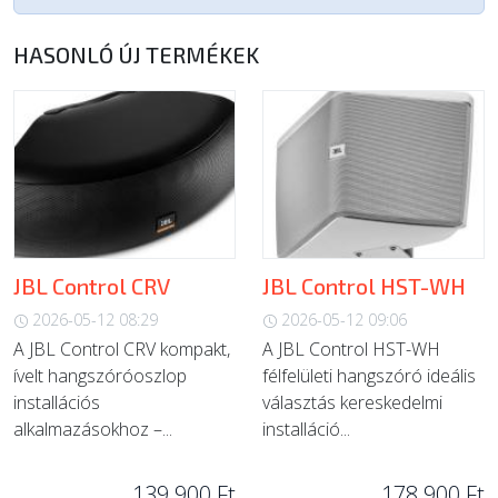
HASONLÓ ÚJ TERMÉKEK
JBL Control CRV
JBL Control HST-WH
2026-05-12 08:29
2026-05-12 09:06
A JBL Control CRV kompakt,
A JBL Control HST-WH
ívelt hangszóróoszlop
félfelületi hangszóró ideális
installációs
választás kereskedelmi
alkalmazásokhoz –...
installáció...
139 900 Ft
178 900 Ft