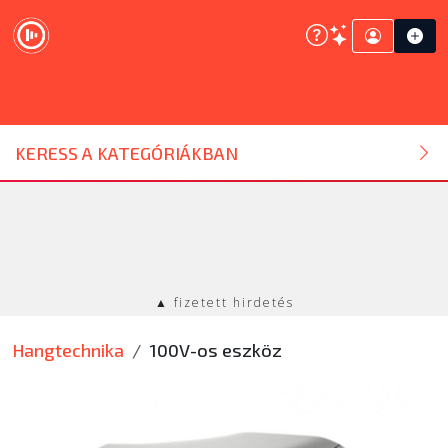
DJ ESZKÖZ
KERESS A KATEGÓRIÁKBAN
HANGTECHNIKA
FÉNYTECHNIKA
▲ fizetett hirdetés
STÚDIÓTECHNIKA
Hangtechnika
100V-os eszköz
EGYÉB
SZOLGÁLTATÁSOK