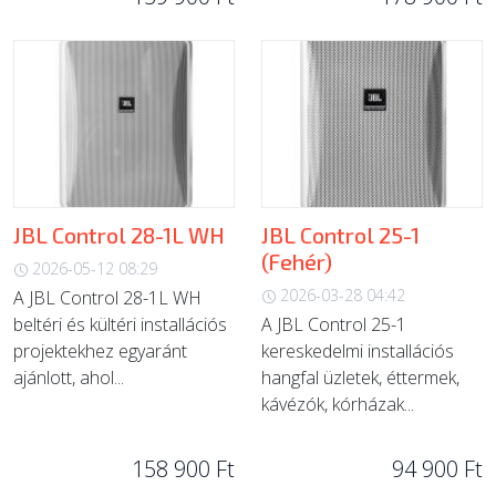
JBL Control 28-1L WH
JBL Control 25-1
(Fehér)
2026-05-12 08:29
2026-03-28 04:42
A JBL Control 28-1L WH
beltéri és kültéri installációs
A JBL Control 25-1
projektekhez egyaránt
kereskedelmi installációs
ajánlott, ahol...
hangfal üzletek, éttermek,
kávézók, kórházak...
158 900 Ft
94 900 Ft