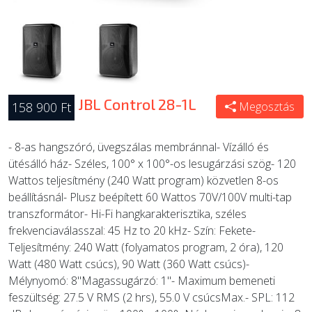
JBL Control 28-1L
158 900 Ft
Megosztás
- 8-as hangszóró, üvegszálas membránnal- Vízálló és
ütésálló ház- Széles, 100° x 100°-os lesugárzási szög- 120
Wattos teljesítmény (240 Watt program) közvetlen 8-os
beállításnál- Plusz beépített 60 Wattos 70V/100V multi-tap
transzformátor- Hi-Fi hangkarakterisztika, széles
frekvenciaválasszal: 45 Hz to 20 kHz- Szín: Fekete-
Teljesítmény: 240 Watt (folyamatos program, 2 óra), 120
Watt (480 Watt csúcs), 90 Watt (360 Watt csúcs)-
Mélynyomó: 8"Magassugárzó: 1"- Maximum bemeneti
feszültség: 27.5 V RMS (2 hrs), 55.0 V csúcsMax.- SPL: 112