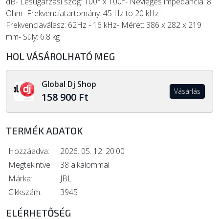
dB- Lesugárzási szög: 100° x 100°- Névleges impedancia: 8
Ohm- Frekvenciatartomány: 45 Hz to 20 kHz-
Frekvenciaválasz: 62Hz - 16 kHz- Méret: 386 x 282 x 219
mm- Súly: 6.8 kg
HOL VÁSÁROLHATÓ MEG
Global Dj Shop
Vásárlás
158 900 Ft
TERMÉK ADATOK
Hozzáadva:
2026. 05. 12. 20:00
Megtekintve:
38 alkalommal
Márka:
JBL
Cikkszám:
3945
ELÉRHETŐSÉG