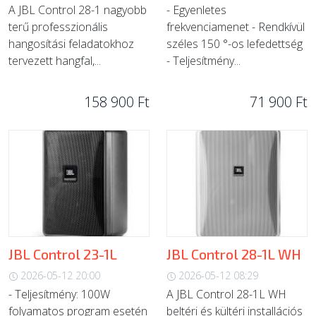
A JBL Control 28-1 nagyobb
- Egyenletes
terű professzionális
frekvenciamenet - Rendkívül
hangosítási feladatokhoz
széles 150 °-os lefedettség
tervezett hangfal,...
- Teljesítmény...
158 900 Ft
71 900 Ft
JBL Control 23-1L
JBL Control 28-1L WH
2026-05-12 20:00
2026-05-12 08:29
- Teljesítmény: 100W
A JBL Control 28-1L WH
folyamatos program esetén
beltéri és kültéri installációs