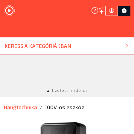
DJ ESZKÖZ
KERESS A KATEGÓRIÁKBAN
HANGTECHNIKA
FÉNYTECHNIKA
▲ fizetett hirdetés
STÚDIÓTECHNIKA
Hangtechnika
100V-os eszköz
EGYÉB
SZOLGÁLTATÁSOK