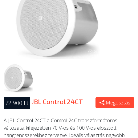
ÚJ TERMÉKEK
JBL Control 24CT
72 900 Ft
Megosztás
A JBL Control 24CT a Control 24C transzformátoros
változata, kifejezetten 70 V-os és 100 V-os elosztott
hangrendszerekhez tervezve. Ideális választás nagyobb