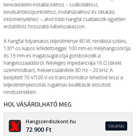
kereskedelmi installációkhoz – szállodákhoz,
bevásárlóközpontokhoz, irodaházakhoz és oktatási
intézményekhez –, ahol több hangfal csatlakozik egyetlen
erősítőhöz hosszabb kábelszakaszon.
A hangfal folyamatos teljesítménye 80 W, rendkívül széles,
130°-os kúpos lefedettséggel. 100 mm-es mélyhangszórója
és 19 mm-es magassugárzója gondoskodik a
hangvisszaadásról. Névleges impedanciája 16 Ω (direkt
üzemmódban), frekvenciaátvitele 80 Hz – 20 kHz. A
beépített 70 V/100 V-os transzformátor lehetővé teszi a
teljesítménykiosztás rugalmas beállítását elosztott
rendszerekben.
HOL VÁSÁROLHATÓ MEG
Hangszerdiszkont.hu
Vásárlás
72 900 Ft