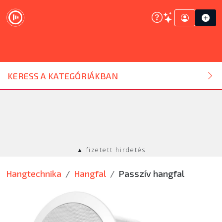
DJ ESZKÖZ
KERESS A KATEGÓRIÁKBAN
HANGTECHNIKA
FÉNYTECHNIKA
▲ fizetett hirdetés
STÚDIÓTECHNIKA
Hangtechnika
Hangfal
Passzív hangfal
EGYÉB
SZOLGÁLTATÁSOK