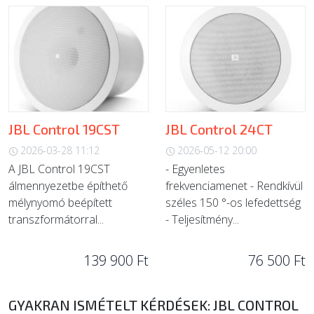
JBL Control 19CST
JBL Control 24CT
2026-03-28 11:12
2026-05-12 20:00
A JBL Control 19CST
- Egyenletes
álmennyezetbe építhető
frekvenciamenet - Rendkívül
mélynyomó beépített
széles 150 °-os lefedettség
transzformátorral...
- Teljesítmény...
139 900 Ft
76 500 Ft
GYAKRAN ISMÉTELT KÉRDÉSEK: JBL CONTROL