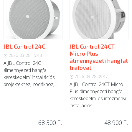
JBL Control 24C
JBL Control 24CT
Micro Plus
2026-03-28 15:48
álmennyezeti hangfal
A JBL Control 24C
trafóval
álmennyezeti hangfal
2026-03-28 09:47
kereskedelmi installációs
projektekhez, irodákhoz,...
A JBL Control 24CT Micro
Plus álmennyezeti hangfal
kereskedelmi és intézményi
installációs...
68 500 Ft
48 900 Ft