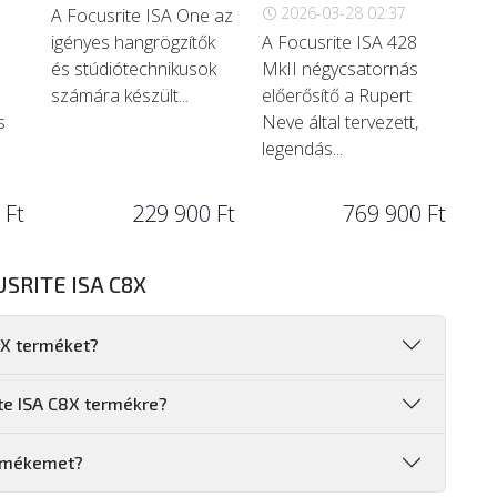
2026-03-28 02:37
A Focusrite ISA One az
igényes hangrögzítők
A Focusrite ISA 428
és stúdiótechnikusok
MkII négycsatornás
számára készült...
előerősítő a Rupert
s
Neve által tervezett,
legendás...
 Ft
229 900 Ft
769 900 Ft
SRITE ISA C8X
8X terméket?
ite ISA C8X termékre?
ermékemet?