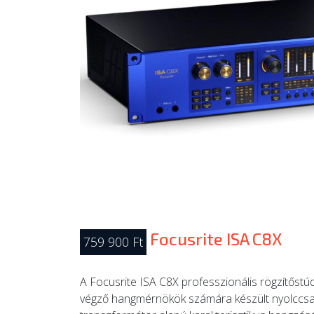
Focusrite ISA C8X
759 900 Ft
A Focusrite ISA C8X professzionális rögzítőst
végző hangmérnökök számára készült nyolccsat