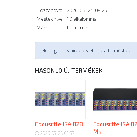
Hozzáadva:
2026. 06. 24. 08:25
Megtekintve:
10 alkalommal
Márka:
Focusrite
Jelenleg nincs hirdetés ehhez a termékhez.
HASONLÓ ÚJ TERMÉKEK
Focusrite ISA 828
Focusrite ISA 8
MkII
2026-03-28 02:37