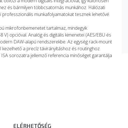
 ötvözi a modern digitális integrációval, így különösen
éshez és bármilyen többcsatornás munkához. Hálózati
i professzionális munkafolyamatokat tesznek lehetővé.
apú mikrofonbemenetet tartalmaz, mindegyik
 V) opcióval. Analóg és digitális kimenetei (AES/EBU és
t modern DAW-alapú rendszerekbe. Az egység rack-mount
el kezelhető a precíz távirányításhoz és routinghoz.
z ISA sorozatra jellemző referencia minőséget garantálja
ELÉRHETŐSÉG