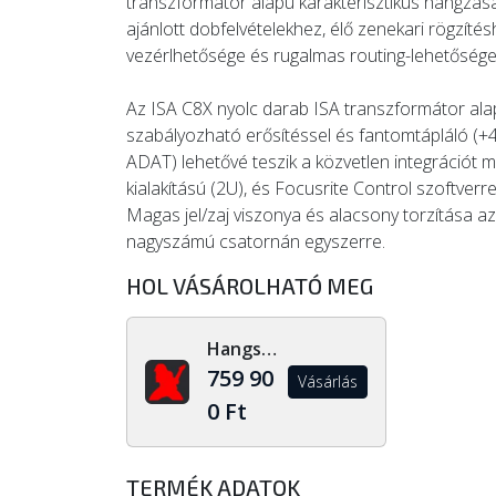
transzformátor alapú karakterisztikus hangzását
ajánlott dobfelvételekhez, élő zenekari rögzít
vezérlhetősége és rugalmas routing-lehetősége
Az ISA C8X nyolc darab ISA transzformátor al
szabályozható erősítéssel és fantomtápláló (+48
ADAT) lehetővé teszik a közvetlen integráció
kialakítású (2U), és Focusrite Control szoftverr
Magas jel/zaj viszonya és alacsony torzítása a
nagyszámú csatornán egyszerre.
HOL VÁSÁROLHATÓ MEG
Hangszerdiszkont.hu
759 90
Vásárlás
0 Ft
TERMÉK ADATOK