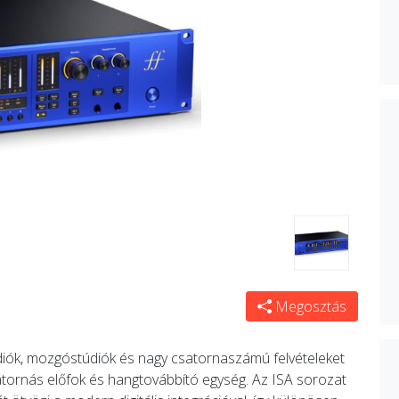
Megosztás
údiók, mozgóstúdiók és nagy csatornaszámú felvételeket
ornás előfok és hangtovábbító egység. Az ISA sorozat