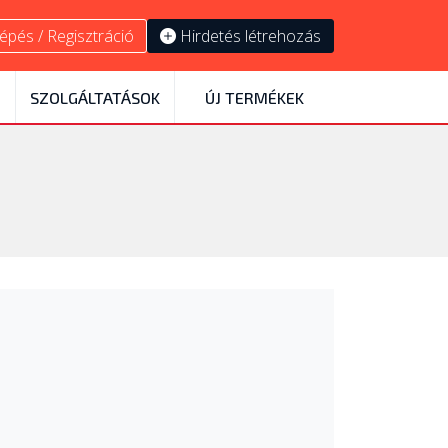
épés / Regisztráció
Hirdetés létrehozás
SZOLGÁLTATÁSOK
ÚJ TERMÉKEK