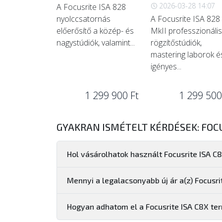
2026-03-28 14:07
A Focusrite ISA 828
nyolccsatornás
A Focusrite ISA 828
előerősítő a közép- és
MkII professzionális
nagystúdiók, valamint...
rögzítőstúdiók,
mastering laborok é
igényes...
1 299 900 Ft
1 299 500
GYAKRAN ISMÉTELT KÉRDÉSEK: FOCU
Hol vásárolhatok használt Focusrite ISA C
Mennyi a legalacsonyabb új ár a(z) Focusr
Hogyan adhatom el a Focusrite ISA C8X t