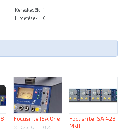
Kereskedők:
1
Hirdetések:
0
28
Focusrite ISA One
Focusrite ISA 428
MkII
2026-06-24 08:25