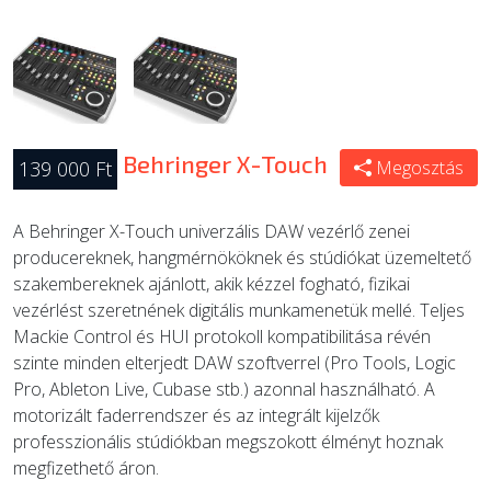
Behringer X-Touch
139 000 Ft
Megosztás
A Behringer X-Touch univerzális DAW vezérlő zenei
producereknek, hangmérnököknek és stúdiókat üzemeltető
szakembereknek ajánlott, akik kézzel fogható, fizikai
vezérlést szeretnének digitális munkamenetük mellé. Teljes
Mackie Control és HUI protokoll kompatibilitása révén
szinte minden elterjedt DAW szoftverrel (Pro Tools, Logic
Pro, Ableton Live, Cubase stb.) azonnal használható. A
motorizált faderrendszer és az integrált kijelzők
professzionális stúdiókban megszokott élményt hoznak
megfizethető áron.