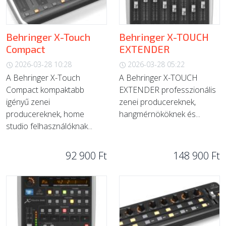
Behringer X-Touch
Behringer X-TOUCH
Compact
EXTENDER
2026-03-28 10:28
2026-03-28 05:22
A Behringer X-Touch
A Behringer X-TOUCH
Compact kompaktabb
EXTENDER professzionális
igényű zenei
zenei producereknek,
producereknek, home
hangmérnököknek és...
studio felhasználóknak...
92 900 Ft
148 900 Ft