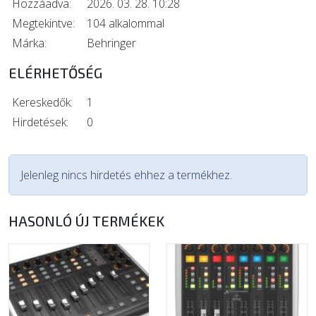
Hozzáadva:
2026. 03. 28. 10:28
Megtekintve:
104 alkalommal
Márka:
Behringer
ELÉRHETŐSÉG
Kereskedők:
1
Hirdetések:
0
Jelenleg nincs hirdetés ehhez a termékhez.
HASONLÓ ÚJ TERMÉKEK