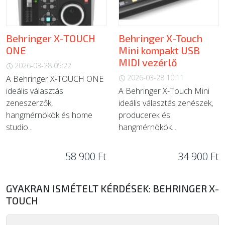
Behringer X-TOUCH
Behringer X-Touch
ONE
Mini kompakt USB
MIDI vezérlő
2026-03-28 05:22
2026-03-28 10:11
A Behringer X-TOUCH ONE
ideális választás
A Behringer X-Touch Mini
zeneszerzők,
ideális választás zenészek,
hangmérnökök és home
producerек és
studio...
hangmérnökök...
58 900 Ft
34 900 Ft
GYAKRAN ISMÉTELT KÉRDÉSEK: BEHRINGER X-
TOUCH