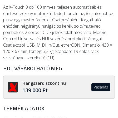
Az X-Touch 9 db 100 mm-es, teljesen automatizált és
érintésérzékeny motorizált fadert tartalmaz, 8 csatornához
plusz egy master faderrel. Csatornánként forgatható
enkóder, négyirányú navigációs kerék, solo/mute/rec
gombok és 2 soros LCD kijelzők találhatók rajta. Mackie
Control Universal és HUI vezérlési protokollt támogat.
Csatlakozói: USB, MIDI In/Out, etherCON. Dimenzió: 430 ×
120 × 67 mm, tömeg: 3,2 kg. Standard 19 colos rack
szekrénybe szerelhető (1U).
HOL VÁSÁROLHATÓ MEG
Hangszerdiszkont.hu
Vásárlás
139 000 Ft
TERMÉK ADATOK