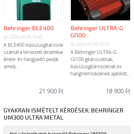
Behringer BLE400
Behringer ULTRA-G
GI100
2026-03-28 10:45
2026-03-28 02:57
A BLE400 basszusgitárosok
számára tervezett dinamikai
A Behringer ULTRA-G
limiter és hangjavító pedál,
GI100 gitárosoknak,
amely...
basszusgitárosoknak és
hangmérnököknek ajánlott,...
21 900 Ft
18 900 Ft
GYAKRAN ISMÉTELT KÉRDÉSEK: BEHRINGER
UM300 ULTRA METAL
Hol vásárolhatok használt Behringer UM300