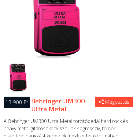
ÚJ TERMÉKEK
Behringer UM300
13 900 Ft
Megosztás
Ultra Metal
A Behringer UM300 Ultra Metal torzítópedál hard rock és
heavy metal gitárosoknak szól, akik agresszív, tömör
distortion hangzást keresnek megfizethető formában.