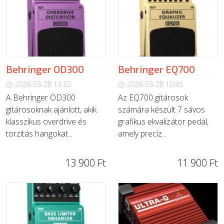
Behringer OD300
Behringer EQ700
2026-03-28 13:32
2026-03-28 10:45
A Behringer OD300
Az EQ700 gitárosok
gitárosoknak ajánlott, akik
számára készült 7 sávos
klasszikus overdrive és
grafikus ekvalizátor pedál,
torzítás hangokat...
amely precíz...
13 900 Ft
11 900 Ft