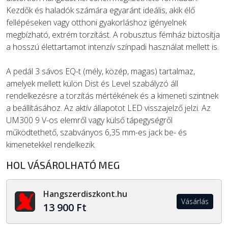
Kezdők és haladók számára egyaránt ideális, akik élő
fellépéseken vagy otthoni gyakorláshoz igényelnek
megbízható, extrém torzítást. A robusztus fémház biztosítja
a hosszú élettartamot intenzív színpadi használat mellett is.
A pedál 3 sávos EQ-t (mély, közép, magas) tartalmaz,
amelyek mellett külön Dist és Level szabályzó áll
rendelkezésre a torzítás mértékének és a kimeneti szintnek
a beállításához. Az aktív állapotot LED visszajelző jelzi. Az
UM300 9 V-os elemről vagy külső tápegységről
működtethető, szabványos 6,35 mm-es jack be- és
kimenetekkel rendelkezik.
HOL VÁSÁROLHATÓ MEG
Hangszerdiszkont.hu
Vásárlás
13 900 Ft