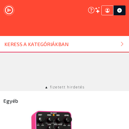
DJ ESZKÖZ
KERESS A KATEGÓRIÁKBAN
HANGTECHNIKA
FÉNYTECHNIKA
▲ fizetett hirdetés
STÚDIÓTECHNIKA
Egyéb
EGYÉB
SZOLGÁLTATÁSOK