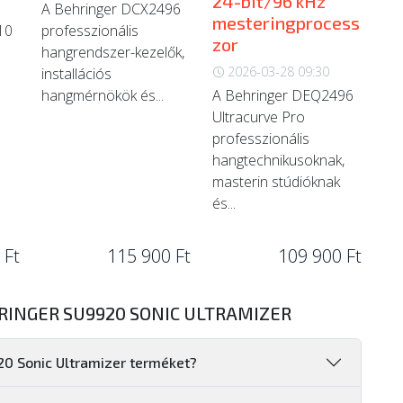
24-bit/96 kHz
A Behringer DCX2496
mesteringprocess
10
professzionális
zor
hangrendszer-kezelők,
2026-03-28 09:30
installációs
hangmérnökök és...
A Behringer DEQ2496
Ultracurve Pro
professzionális
hangtechnikusoknak,
masterin stúdióknak
és...
 Ft
115 900 Ft
109 900 Ft
RINGER SU9920 SONIC ULTRAMIZER
20 Sonic Ultramizer terméket?