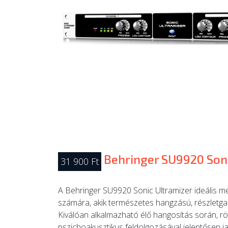
Behringer SU9920 Son
31 900 Ft
A Behringer SU9920 Sonic Ultramizer ideális 
számára, akik természetes hangzású, részletga
Kiválóan alkalmazható élő hangosítás során, rö
pszichoakusztikus feldolgozásával jelentősen ja