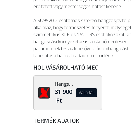
erőltetett vagy mesterséges hatást keltene.
A SU9920 2 csatornás sztereó hangzásjavító p
alkalmaz, hogy természetes fényerőt, mélysége
szimmetrikus XLR és 1/4" TRS csatlakozókat kíná
hangosítási környezetbe is zökkenőmentesen i
paraméterek teszik lehetővé a finomhangolást. 
tápellátása hálózati adapterrel történik.
HOL VÁSÁROLHATÓ MEG
Hangszerdiszkont.hu
31 900
Vásárlás
Ft
TERMÉK ADATOK