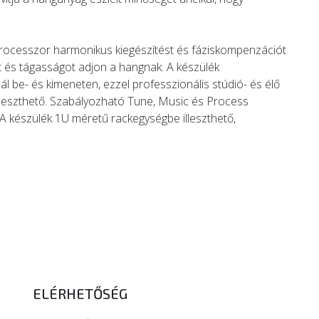
rocesszor harmonikus kiegészítést és fáziskompenzációt
t és tágasságot adjon a hangnak. A készülék
l be- és kimeneten, ezzel professzionális stúdió- és élő
lleszthető. Szabályozható Tune, Music és Process
A készülék 1U méretű rackegységbe illeszthető,
ELÉRHETŐSÉG