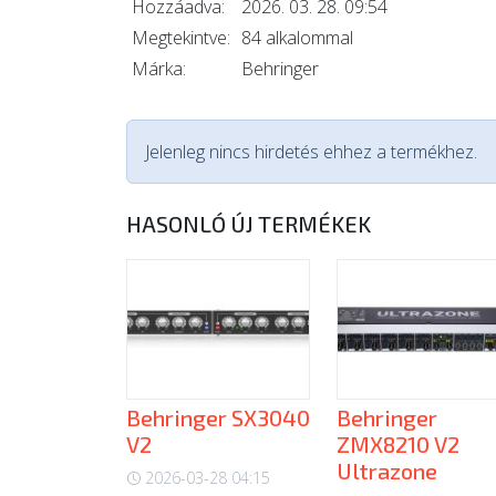
Hozzáadva:
2026. 03. 28. 09:54
Megtekintve:
84 alkalommal
Márka:
Behringer
Jelenleg nincs hirdetés ehhez a termékhez.
HASONLÓ ÚJ TERMÉKEK
Behringer SX3040
Behringer
V2
ZMX8210 V2
Ultrazone
2026-03-28 04:15