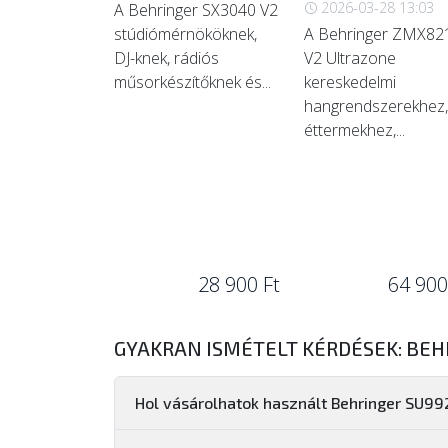
2026-03-28 13:03
A Behringer SX3040 V2
stúdiómérnököknek,
A Behringer ZMX82
DJ-knek, rádiós
V2 Ultrazone
műsorkészítőknek és...
kereskedelmi
hangrendszerekhez,
éttermekhez,...
28 900 Ft
64 900
GYAKRAN ISMÉTELT KÉRDÉSEK: BEH
Hol vásárolhatok használt Behringer SU99