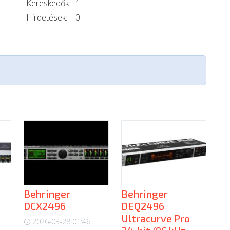
Kereskedők:
1
Hirdetések:
0
Behringer
Behringer
DCX2496
DEQ2496
Ultracurve Pro
2026-03-28 01:46