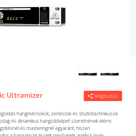
ic Ultramizer
Megosztás
megoldás hangmérnökök, zenészek és stúdiótechnikusok
zdag és dinamikus hangzásképet szeretnének elérni.
gzítésnél és masteringnél egyaránt, hiszen
vítja a hanganyag észlelt minőségét anélkül, hogy