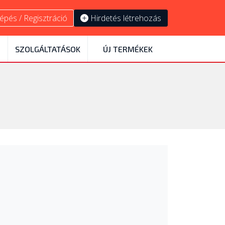
épés / Regisztráció
Hirdetés létrehozás
SZOLGÁLTATÁSOK
ÚJ TERMÉKEK