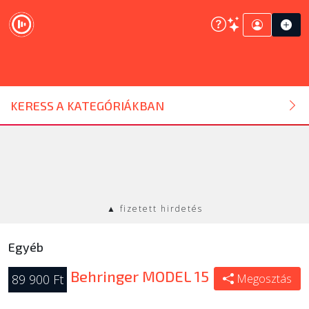
DJ ESZKÖZ
KERESS A KATEGÓRIÁKBAN
HANGTECHNIKA
FÉNYTECHNIKA
▲ fizetett hirdetés
STÚDIÓTECHNIKA
Egyéb
EGYÉB
Behringer MODEL 15
89 900 Ft
Megosztás
SZOLGÁLTATÁSOK