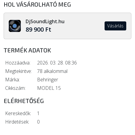
HOL VÁSÁROLHATÓ MEG
DjSoundLight.hu
Vásárlás
89 900 Ft
TERMÉK ADATOK
Hozzáadva:
2026. 03. 28. 08:36
Megtekintve:
78 alkalommal
Márka:
Behringer
Cikkszám:
MODEL 15
ELÉRHETŐSÉG
Kereskedők:
1
Hirdetések:
0