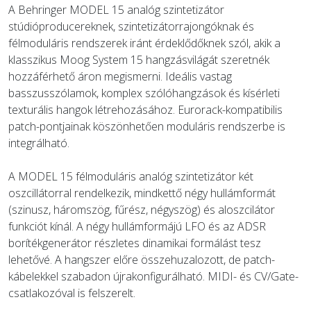
A Behringer MODEL 15 analóg szintetizátor
stúdióproducereknek, szintetizátorrajongóknak és
ÚJ TERMÉKEK
félmoduláris rendszerek iránt érdeklődőknek szól, akik a
klasszikus Moog System 15 hangzásvilágát szeretnék
hozzáférhető áron megismerni. Ideális vastag
basszusszólamok, komplex szólóhangzások és kísérleti
texturális hangok létrehozásához. Eurorack-kompatibilis
patch-pontjainak köszönhetően moduláris rendszerbe is
integrálható.
A MODEL 15 félmoduláris analóg szintetizátor két
oszcillátorral rendelkezik, mindkettő négy hullámformát
(szinusz, háromszög, fűrész, négyszög) és aloszcilátor
funkciót kínál. A négy hullámformájú LFO és az ADSR
borítékgenerátor részletes dinamikai formálást tesz
lehetővé. A hangszer előre összehuzalozott, de patch-
kábelekkel szabadon újrakonfigurálható. MIDI- és CV/Gate-
csatlakozóval is felszerelt.