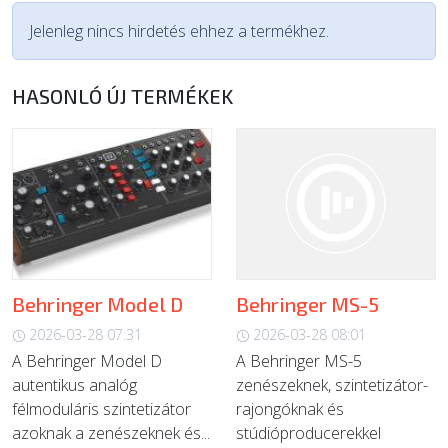
Jelenleg nincs hirdetés ehhez a termékhez.
HASONLÓ ÚJ TERMÉKEK
Behringer Model D
Behringer MS-5
2026-03-28 07:31
2026-03-28 08:01
A Behringer Model D
A Behringer MS-5
autentikus analóg
zenészeknek, szintetizátor-
félmoduláris szintetizátor
rajongóknak és
azoknak a zenészeknek és...
stúdióproducerekkel