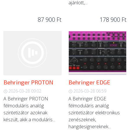
ajánlott,...
87 900 Ft
178 900 Ft
Behringer PROTON
Behringer EDGE
2026-03-28 09:02
2026-03-28 06:59
A Behringer PROTON
A Behringer EDGE
félmoduláris analóg
félmoduláris analóg
szintetizátor azoknak
szintetizátor elektronikus
készült, akik a moduláris...
zenészeknek,
hangdesignereknek...