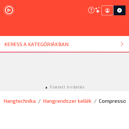
DJ ESZKÖZ
KERESS A KATEGÓRIÁKBAN
HANGTECHNIKA
FÉNYTECHNIKA
▲ fizetett hirdetés
STÚDIÓTECHNIKA
Hangtechnika
Hangrendszer kellék
Compressor
EGYÉB
SZOLGÁLTATÁSOK