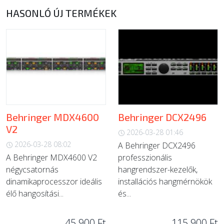
HASONLÓ ÚJ TERMÉKEK
Behringer MDX4600
Behringer DCX2496
V2
2026-03-28 01:46
2026-03-28 08:02
A Behringer DCX2496
A Behringer MDX4600 V2
professzionális
négycsatornás
hangrendszer-kezelők,
dinamikaprocesszor ideális
installációs hangmérnökök
élő hangosítási...
és...
45 900 Ft
115 900 Ft