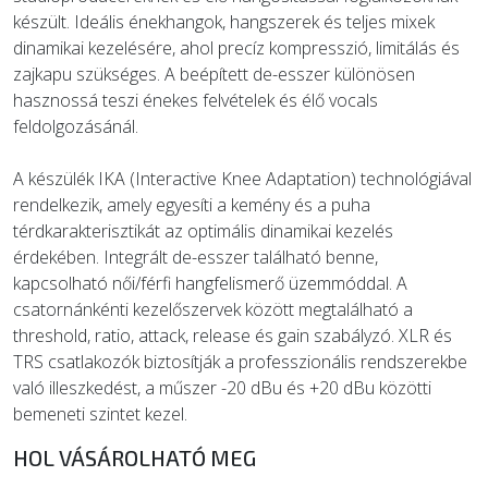
készült. Ideális énekhangok, hangszerek és teljes mixek
dinamikai kezelésére, ahol precíz kompresszió, limitálás és
zajkapu szükséges. A beépített de-esszer különösen
hasznossá teszi énekes felvételek és élő vocals
feldolgozásánál.
A készülék IKA (Interactive Knee Adaptation) technológiával
rendelkezik, amely egyesíti a kemény és a puha
térdkarakterisztikát az optimális dinamikai kezelés
érdekében. Integrált de-esszer található benne,
kapcsolható női/férfi hangfelismerő üzemmóddal. A
csatornánkénti kezelőszervek között megtalálható a
threshold, ratio, attack, release és gain szabályzó. XLR és
TRS csatlakozók biztosítják a professzionális rendszerekbe
való illeszkedést, a műszer -20 dBu és +20 dBu közötti
bemeneti szintet kezel.
HOL VÁSÁROLHATÓ MEG