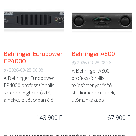
Behringer Europower
Behringer A800
EP4000
2026-03-28 08:36
2026-03-28 06:08
A Behringer A800
A Behringer Europower
professzionális
EP4000 professzionális
teljesítményerősítő
sztereó végfokerősítő,
stúdiómérnököknek,
amelyet elsősorban élő...
utómunkálatos...
148 900 Ft
67 900 Ft