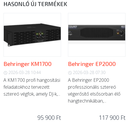
HASONLÓ ÚJ TERMÉKEK
Behringer KM1700
Behringer EP2000
2026-03-28 10:44
2026-03-28 07:30
A KM1700 profi hangosítási
A Behringer EP2000
feladatokhoz tervezett
professzionális sztereó
sztereó végfok, amely DJ-k,...
végerősítő elsősorban élő
hangtechnikában,...
95 900 Ft
117 900 Ft