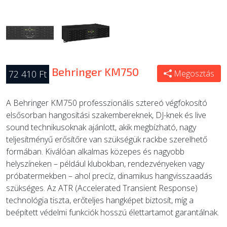
Behringer KM750
72 410 Ft
Megosztás
A Behringer KM750 professzionális sztereó végfokosító
elsősorban hangosítási szakembereknek, DJ-knek és live
sound technikusoknak ajánlott, akik megbízható, nagy
teljesítményű erősítőre van szükségük rackbe szerelhető
formában. Kiválóan alkalmas közepes és nagyobb
helyszíneken – például klubokban, rendezvényeken vagy
próbatermekben – ahol precíz, dinamikus hangvisszaadás
szükséges. Az ATR (Accelerated Transient Response)
technológia tiszta, erőteljes hangképet biztosít, míg a
beépített védelmi funkciók hosszú élettartamot garantálnak.