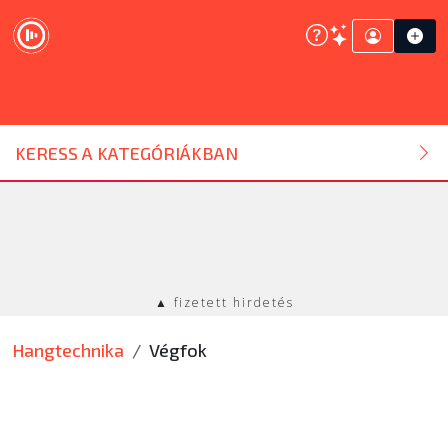
DJ ESZKÖZ
KERESS A KATEGÓRIÁKBAN
HANGTECHNIKA
FÉNYTECHNIKA
▲ fizetett hirdetés
STÚDIÓTECHNIKA
Hangtechnika
Végfok
EGYÉB
SZOLGÁLTATÁSOK