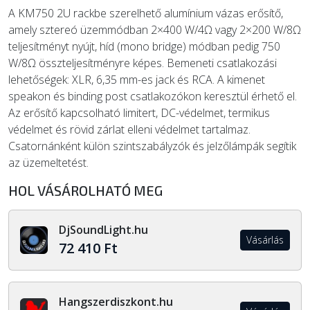
A KM750 2U rackbe szerelhető alumínium vázas erősítő,
amely sztereó üzemmódban 2×400 W/4Ω vagy 2×200 W/8Ω
teljesítményt nyújt, híd (mono bridge) módban pedig 750
W/8Ω összteljesítményre képes. Bemeneti csatlakozási
lehetőségek: XLR, 6,35 mm-es jack és RCA. A kimenet
speakon és binding post csatlakozókon keresztül érhető el.
Az erősítő kapcsolható limitert, DC-védelmet, termikus
védelmet és rövid zárlat elleni védelmet tartalmaz.
Csatornánként külön szintszabályzók és jelzőlámpák segítik
az üzemeltetést.
HOL VÁSÁROLHATÓ MEG
DjSoundLight.hu
Vásárlás
72 410 Ft
Hangszerdiszkont.hu