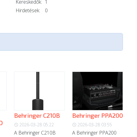
Kereskedők:
1
Hirdetések:
0
Behringer C210B
Behringer PPA200
D
2026-03-28 05:22
2026-03-28 03:55
A Behringer C210B
A Behringer PPA200