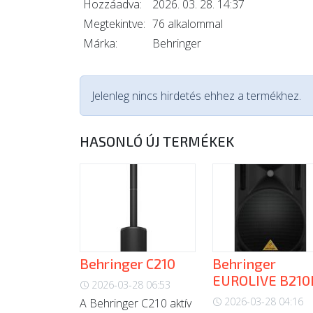
Hozzáadva:
2026. 03. 28. 14:37
Megtekintve:
76 alkalommal
Márka:
Behringer
Jelenleg nincs hirdetés ehhez a termékhez.
HASONLÓ ÚJ TERMÉKEK
Behringer C210
Behringer
EUROLIVE B210
2026-03-28 06:53
2026-03-28 04:16
A Behringer C210 aktív