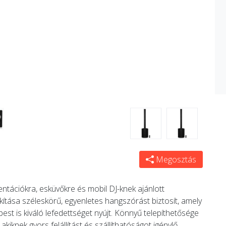
Megosztás
tációkra, esküvőkre és mobil DJ-knek ajánlott
ítása széleskörű, egyenletes hangszórást biztosít, amely
 is kiváló lefedettséget nyújt. Könnyű telepíthetősége
iknek gyors felállítást és szállíthatóságot igénylő