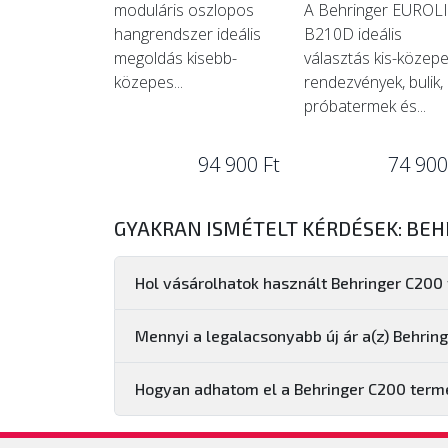
moduláris oszlopos
A Behringer EUROL
hangrendszer ideális
B210D ideális
megoldás kisebb-
választás kis-közep
közepes...
rendezvények, bulik,
próbatermek és...
94 900 Ft
74 900
GYAKRAN ISMÉTELT KÉRDÉSEK: BEH
Hol vásárolhatok használt Behringer C200
Mennyi a legalacsonyabb új ár a(z) Behrin
Hogyan adhatom el a Behringer C200 ter