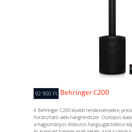
Behringer C200
92 900 Ft
A Behringer C200 kisebb rendezvényekre, prezen
hordozható aktív hangrendszer. Oszlopos kialak
a hagyományos dobozos hangsugárzókhoz képest
és kompakt tömege miatt ideális azok számára, ak