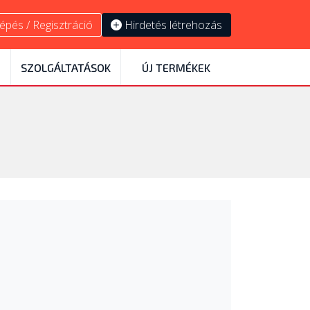
épés / Regisztráció
Hirdetés létrehozás
SZOLGÁLTATÁSOK
ÚJ TERMÉKEK