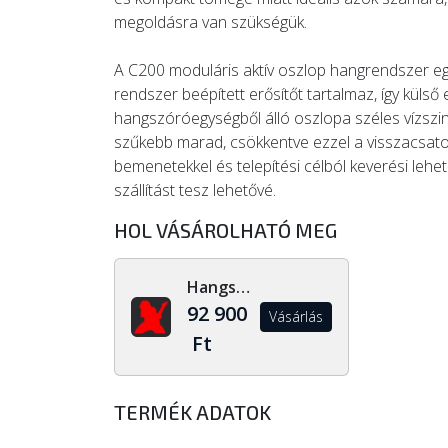
megoldásra van szükségük.
A C200 moduláris aktív oszlop hangrendszer egy
rendszer beépített erősítőt tartalmaz, így külső
hangszóróegységből álló oszlopa széles vízszint
szűkebb marad, csökkentve ezzel a visszacsato
bemenetekkel és telepítési célból keverési lehe
szállítást tesz lehetővé.
HOL VÁSÁROLHATÓ MEG
Hangszerdiszkont.hu
92 900
Vásárlás
Ft
TERMÉK ADATOK