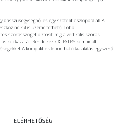
 basszusegységből és egy szatellit oszlopból áll. A
 eszköz nélkül is üzemeltethető. Több
es szórásszöget biztosít, míg a vertikális szórás
lás kockázatát. Rendelkezik XLR/TRS kombinált
tőségekkel. A kompakt és lebontható kialakítás egyszerű
ELÉRHETŐSÉG