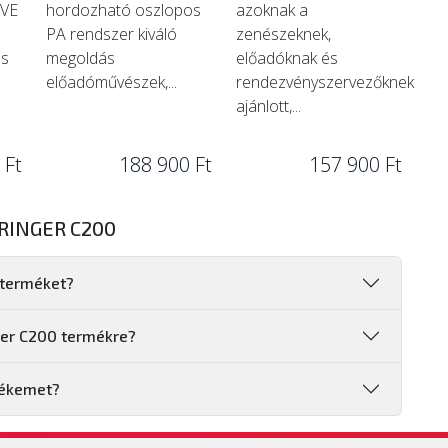
IVE
hordozható oszlopos
azoknak a
PA rendszer kiváló
zenészeknek,
es
megoldás
előadóknak és
előadóművészek,...
rendezvényszervezőknek
ajánlott,...
 Ft
188 900 Ft
157 900 Ft
RINGER C200
 terméket?
ger C200 termékre?
mékemet?