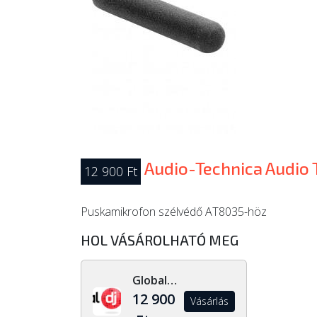
Audio-Technica Audio 
12 900 Ft
Puskamikrofon szélvédő AT8035-höz
HOL VÁSÁROLHATÓ MEG
Global Dj Shop
12 900
Vásárlás