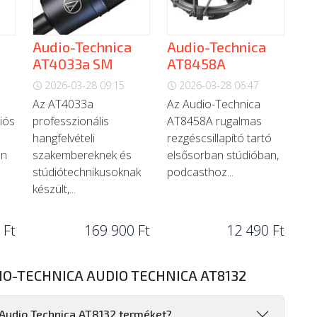
Audio-Technica
Audio-Technica
AT4033a SM
AT8458A
2026-03-28 09:15
2026-03-28 06:47
Az AT4033a
Az Audio-Technica
diós
professzionális
AT8458A rugalmas
hangfelvételi
rezgéscsillapító tartó
en
szakembereknek és
elsősorban stúdióban,
stúdiótechnikusoknak
podcasthoz...
készült,...
 Ft
169 900 Ft
12 490 Ft
IO-TECHNICA AUDIO TECHNICA AT8132
 Audio Technica AT8132 terméket?