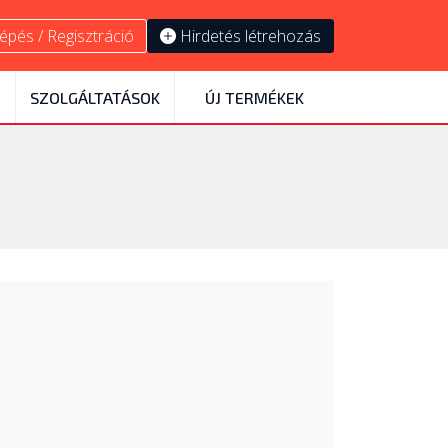
épés / Regisztráció
Hirdetés létrehozás
SZOLGÁLTATÁSOK
ÚJ TERMÉKEK