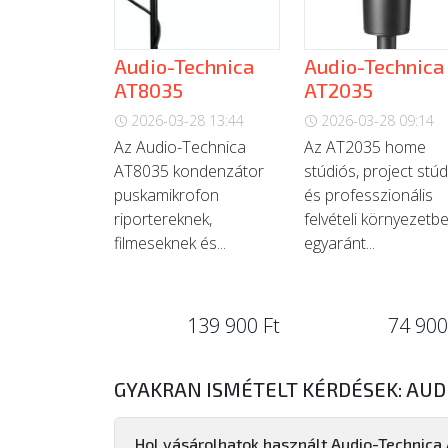
Audio-Technica
Audio-Technica
AT8035
AT2035
2026-03-28 13:44
2026-03-28 09:14
Az Audio-Technica
Az AT2035 home
AT8035 kondenzátor
stúdiós, project stú
puskamikrofon
és professzionális
riportereknek,
felvételi környezetb
filmeseknek és...
egyaránt...
139 900 Ft
74 900
GYAKRAN ISMÉTELT KÉRDÉSEK: AUD
Hol vásárolhatok használt Audio-Technica