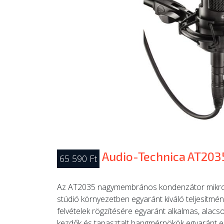
Audio-Technica AT203
65 590 Ft
Az AT2035 nagymembrános kondenzátor mikrofo
stúdió környezetben egyaránt kiváló teljesítmé
felvételek rögzítésére egyaránt alkalmas, alacson
kezdők és tapasztalt hangmérnökök egyaránt el