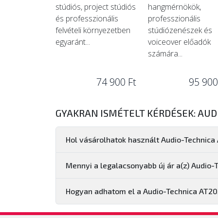
stúdiós, project stúdiós
hangmérnökök,
és professzionális
professzionális
felvételi környezetben
stúdiózenészek és
egyaránt...
voiceover előadók
számára...
74 900 Ft
95 900
GYAKRAN ISMÉTELT KÉRDÉSEK: AUD
Hol vásárolhatok használt Audio-Technica
Mennyi a legalacsonyabb új ár a(z) Audio
Hogyan adhatom el a Audio-Technica AT2