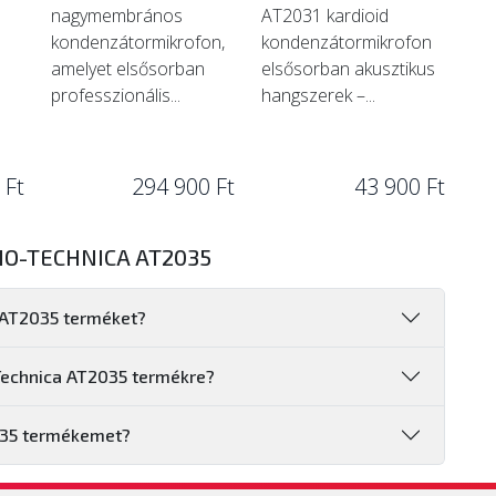
nagymembrános
AT2031 kardioid
kondenzátormikrofon,
kondenzátormikrofon
amelyet elsősorban
elsősorban akusztikus
professzionális...
hangszerek –...
 Ft
294 900 Ft
43 900 Ft
IO-TECHNICA AT2035
 AT2035 terméket?
-Technica AT2035 termékre?
035 termékemet?