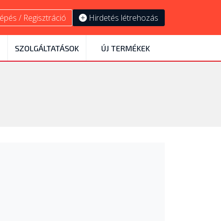
épés / Regisztráció
Hirdetés létrehozás
SZOLGÁLTATÁSOK
ÚJ TERMÉKEK