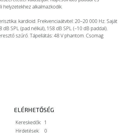
li helyzetekhez alkalmazkodik.
sztika: kardioid. Frekvenciaátvitel: 20–20 000 Hz. Saját
8 dB SPL (pad nélkül), 158 dB SPL (–10 dB paddal).
eresztő szűrő. Tápellátás: 48 V phantom. Csomag
ELÉRHETŐSÉG
Kereskedők:
1
Hirdetések:
0