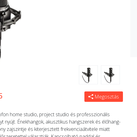
5
Megosztás
n home studio, project studio és professzionális
nyt nyújt. Énekhangok, akusztikus hangszerek és élőhang-
y zajszintje és kiterjesztett frekvenciaátvitele miatt
őszeretettel választják. Kapcsolható paddal és