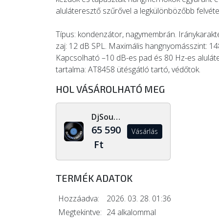
aluláteresztő szűrővel a legkülönbözőbb felvéte
Típus: kondenzátor, nagymembrán. Iránykarakteri
zaj: 12 dB SPL. Maximális hangnyomásszint: 14
Kapcsolható –10 dB-es pad és 80 Hz-es alulát
tartalma: AT8458 ütésgátló tartó, védőtok.
HOL VÁSÁROLHATÓ MEG
DjSoundLight.hu
65 590
Vásárlás
Ft
TERMÉK ADATOK
Hozzáadva:
2026. 03. 28. 01:36
Megtekintve:
24 alkalommal