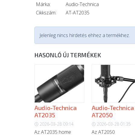
Márka:
Audio-Technica
Cikkszám:
AT-AT2035
Jelenleg nincs hirdetés ehhez a termékhez.
HASONLÓ ÚJ TERMÉKEK
Audio-Technica
Audio-Technica
AT2035
AT2050
2026-03-28 09:14
2026-03-28 01:35
Az AT2035 home
Az AT2050