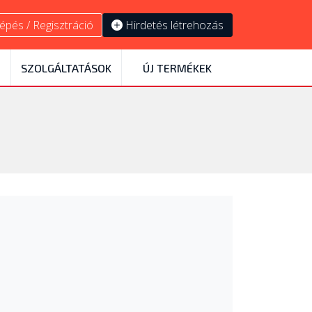
épés / Regisztráció
Hirdetés létrehozás
SZOLGÁLTATÁSOK
ÚJ TERMÉKEK