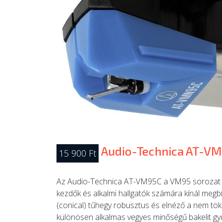
Audio-Technica AT-V
15 900 Ft
Az Audio-Technica AT-VM95C a VM95 sorozat be
kezdők és alkalmi hallgatók számára kínál meg
(conical) tűhegy robusztus és elnéző a nem tö
különösen alkalmas vegyes minőségű bakelit gy