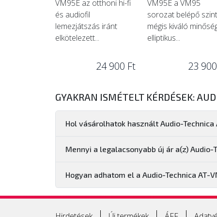
VM95E az otthoni hi-fi
VM95E a VM95
és audiofil
sorozat belépő szint
lemezjátszás iránt
mégis kiváló minősé
elkötelezett...
elliptikus...
24 900 Ft
23 900
GYAKRAN ISMÉTELT KÉRDÉSEK: AUD
Hol vásárolhatok használt Audio-Technic
Mennyi a legalacsonyabb új ár a(z) Audio
Hogyan adhatom el a Audio-Technica AT-
Hirdetések
Új termékek
ÁFF
Adatvé