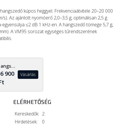
angszedő kúpos heggyel. Frekvenciaátvitele 20–20 000
m/s). Az ajánlott nyomóerő 2,0–3,5 g, optimálisan 2,5 g.
a-egyensúlya ≤2 dB 1 kHz-en. A hangszedő tömege 5,7 g,
7 mm). A VM95 sorozat egységes tűrendszerének
bilis.
Hangszerdiszkont.hu
6 900
Vásárlás
Ft
ELÉRHETŐSÉG
Kereskedők:
2
Hirdetések:
0