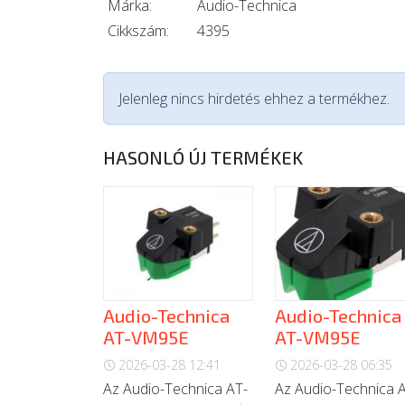
Márka:
Audio-Technica
Cikkszám:
4395
Jelenleg nincs hirdetés ehhez a termékhez.
HASONLÓ ÚJ TERMÉKEK
Audio-Technica
Audio-Technica
AT-VM95E
AT-VM95E
2026-03-28 12:41
2026-03-28 06:35
Az Audio-Technica AT-
Az Audio-Technica 