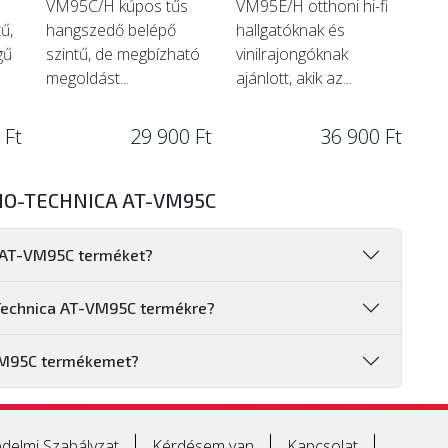
VM95C/H kúpos tűs
VM95E/H otthoni hi-fi
ű,
hangszedő belépő
hallgatóknak és
gű
szintű, de megbízható
vinilrajongóknak
megoldást...
ajánlott, akik az...
 Ft
29 900 Ft
36 900 Ft
IO-TECHNICA AT-VM95C
a AT-VM95C terméket?
-Technica AT-VM95C termékre?
VM95C termékemet?
delmi Szabályzat
Kérdésem van
Kapcsolat