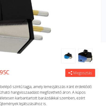
M95C
Megosztás
lépő szintű tagja, amely lemezjátszás iránt érdeklődő
bízható hangvisszaadást megfizethető áron. A kúpos
kéletesen karbantartott barázdákkal szemben, ezért
űjtemények lejátszásához is.