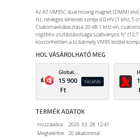
Az AT-VM95C dual moving magnet (DMM) elvű h
Hz, névleges kimeneti szintje 4,0 mV (1 kHz, 5 c
Csatornaelválasztása 20 dB 1 kHz-en, csatorn
rögzítési osztástávolsága szabványos ½" (12,
köszönhetően a tű bármely VM95 testtel kompati
HOL VÁSÁROLHATÓ MEG
Global Dj Shop
15 900
1
Vásárlás
Ft
TERMÉK ADATOK
Hozzáadva:
2026. 03. 28. 12:41
Megtekintve:
20 alkalommal