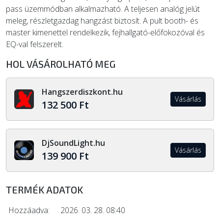
pass üzemmódban alkalmazható. A teljesen analóg jelút
meleg, részletgazdag hangzást biztosít. A pult booth- és
master kimenettel rendelkezik, fejhallgató-előfokozóval és
EQ-val felszerelt.
HOL VÁSÁROLHATÓ MEG
Hangszerdiszkont.hu
Vásárlás
132 500 Ft
DjSoundLight.hu
Vásárlás
139 900 Ft
TERMÉK ADATOK
Hozzáadva:
2026. 03. 28. 08:40