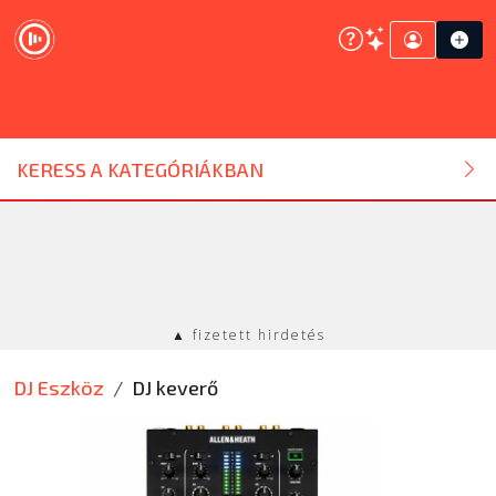
DJ ESZKÖZ
KERESS A KATEGÓRIÁKBAN
HANGTECHNIKA
FÉNYTECHNIKA
▲ fizetett hirdetés
STÚDIÓTECHNIKA
DJ Eszköz
DJ keverő
EGYÉB
SZOLGÁLTATÁSOK