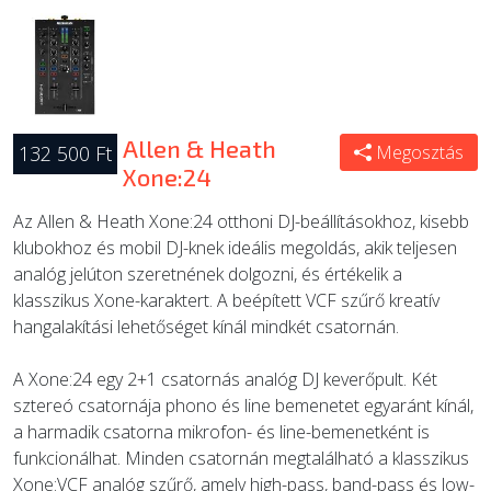
Allen & Heath
132 500 Ft
Megosztás
Xone:24
Az Allen & Heath Xone:24 otthoni DJ-beállításokhoz, kisebb
klubokhoz és mobil DJ-knek ideális megoldás, akik teljesen
analóg jelúton szeretnének dolgozni, és értékelik a
klasszikus Xone-karaktert. A beépített VCF szűrő kreatív
hangalakítási lehetőséget kínál mindkét csatornán.
A Xone:24 egy 2+1 csatornás analóg DJ keverőpult. Két
sztereó csatornája phono és line bemenetet egyaránt kínál,
a harmadik csatorna mikrofon- és line-bemenetként is
funkcionálhat. Minden csatornán megtalálható a klasszikus
Xone:VCF analóg szűrő, amely high-pass, band-pass és low-