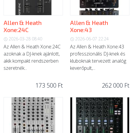
Allen & Heath
Allen & Heath
Xone:24C
Xone:43
2026-03-28 08:40
2026-06-07 22:24
Az Allen & Heath Xone:24C
Az Allen & Heath Xone:43
azoknak a DJ-knek ajánlott,
professzionális DJ-knek és
akik kompakt rendszerben
kluboknak tervezett analóg
szeretnék...
keverőpult,...
173 500 Ft
262 000 Ft