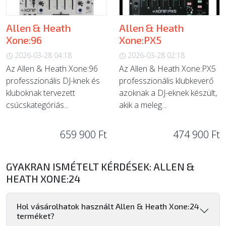
Allen & Heath
Allen & Heath
Xone:96
Xone:PX5
2026-03-28 04:18
2026-03-28 02:18
Az Allen & Heath Xone:96
Az Allen & Heath Xone:PX5
professzionális DJ-knek és
professzionális klubkeverő
kluboknak tervezett
azoknak a DJ-eknek készült,
csúcskategóriás...
akik a meleg...
659 900 Ft
474 900 Ft
GYAKRAN ISMÉTELT KÉRDÉSEK: ALLEN &
HEATH XONE:24
Hol vásárolhatok használt Allen & Heath Xone:24
terméket?