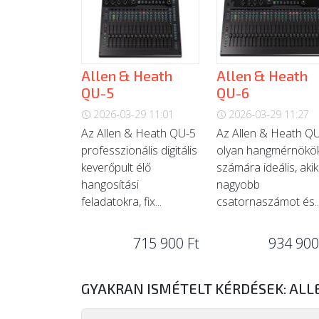
Allen & Heath
Allen & Heath
QU-5
QU-6
2026-03-29 11:01
2026-03-29 11:27
Az Allen & Heath QU-5
Az Allen & Heath Q
professzionális digitális
olyan hangmérnökö
keverőpult élő
számára ideális, akik
hangosítási
nagyobb
feladatokra, fix...
csatornaszámot és..
715 900 Ft
934 900
GYAKRAN ISMÉTELT KÉRDÉSEK: ALL