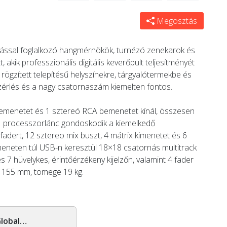
Megosztás
tással foglalkozó hangmérnökök, turnézó zenekarok és
kik professzionális digitális keverőpult teljesítményét
rögzített telepítésű helyszínekre, tárgyalótermekbe és
vezérlés és a nagy csatornaszám kiemelten fontos.
emenetet és 1 sztereó RCA bemenetet kínál, összesen
VI processzorlánc gondoskodik a kiemelkedő
dert, 12 sztereo mix buszt, 4 mátrix kimenetet és 6
meneten túl USB-n keresztül 18×18 csatornás multitrack
és 7 hüvelykes, érintőérzékeny kijelzőn, valamint 4 fader
× 155 mm, tömege 19 kg.
Global Dj Shop