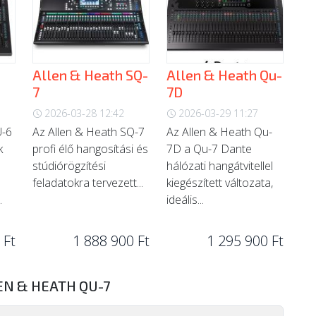
Allen & Heath SQ-
Allen & Heath Qu-
7
7D
2026-03-28 12:42
2026-03-29 11:27
U-6
Az Allen & Heath SQ-7
Az Allen & Heath Qu-
k
profi élő hangosítási és
7D a Qu-7 Dante
stúdiórögzítési
hálózati hangátvitellel
feladatokra tervezett...
kiegészített változata,
.
ideális...
 Ft
1 888 900 Ft
1 295 900 Ft
EN & HEATH QU-7