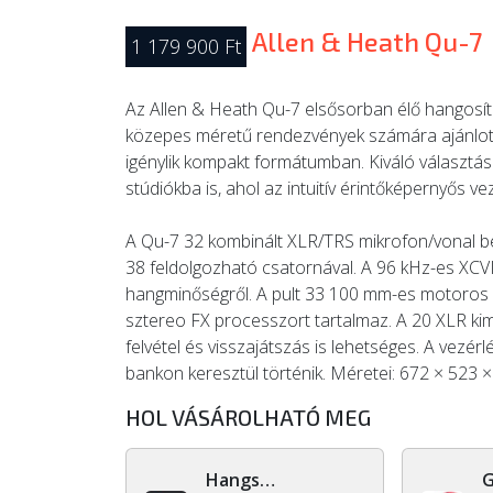
Allen & Heath Qu-7
1 179 900 Ft
Az Allen & Heath Qu-7 elsősorban élő hangosí
közepes méretű rendezvények számára ajánlott, a
igénylik kompakt formátumban. Kiváló választás 
stúdiókba is, ahol az intuitív érintőképernyős 
A Qu-7 32 kombinált XLR/TRS mikrofon/vonal b
38 feldolgozható csatornával. A 96 kHz-es XC
hangminőségről. A pult 33 100 mm-es motoros fa
sztereo FX processzort tartalmaz. A 20 XLR ki
felvétel és visszajátszás is lehetséges. A vezérl
bankon keresztül történik. Méretei: 672 × 523 
HOL VÁSÁROLHATÓ MEG
Hangszerdiszkont.hu