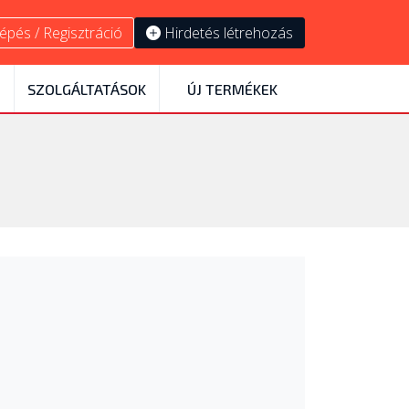
épés / Regisztráció
Hirdetés létrehozás
SZOLGÁLTATÁSOK
ÚJ TERMÉKEK