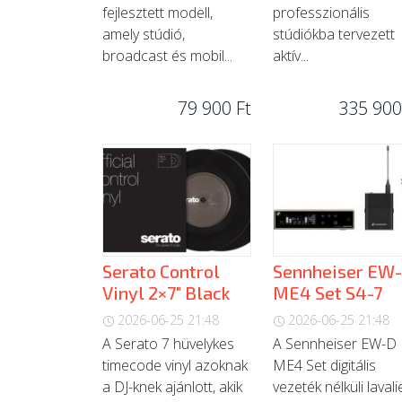
fejlesztett modell,
professzionális
amely stúdió,
stúdiókba tervezett
broadcast és mobil...
aktív...
79 900 Ft
335 900
Serato Control
Sennheiser EW
Vinyl 2×7" Black
ME4 Set S4-7
2026-06-25 21:48
2026-06-25 21:48
A Serato 7 hüvelykes
A Sennheiser EW-D
timecode vinyl azoknak
ME4 Set digitális
a DJ-knek ajánlott, akik
vezeték nélküli lavali