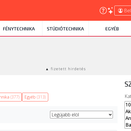
Bel
FÉNYTECHNIKA
STÚDIÓTECHNIKA
EGYÉB
▲ fizetett hirdetés
S
Ka
chnika
(377)
Egyéb
(313)