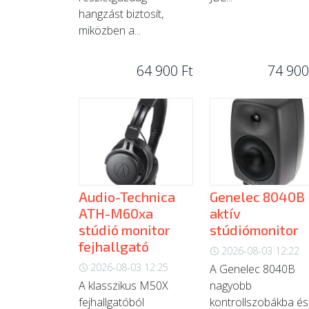
hangzást biztosít,
miközben a...
64 900 Ft
74 900
Audio-Technica
Genelec 8040B
ATH-M60xa
aktív
stúdió monitor
stúdiómonitor
fejhallgató
2026-08-03 12:22
2026-08-03 12:25
A Genelec 8040B
A klasszikus M50X
nagyobb
fejhallgatóból
kontrollszobákba és