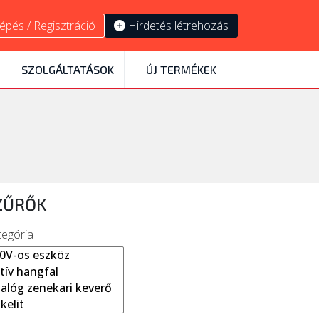
épés / Regisztráció
Hirdetés létrehozás
SZOLGÁLTATÁSOK
ÚJ TERMÉKEK
ZŰRŐK
tegória