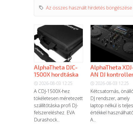
Az összes használt hirdetés böngészése
AlphaTheta DJC-
AlphaTheta XDJ
1500X hordtáska
AN DJ kontrolle
2026-08-03 12:25
2026-08-03 12:25
A CDJ-1500X-hez
Kétcsatornás, önáll
tökéletesen méretezett
DJ rendszer, amely
szállítótáska profi DJ-
laptop nélkül is telje
felszereléshez. EVA
értékkel használható
Durashock...
A...