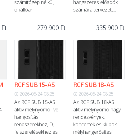
számítógép nélkül,
hangszeres előadók
önállóan...
számára tervezett...
 Ft
279 900 Ft
335 900 Ft
M
RCF SUB 15-AS
RCF SUB 18-AS
2026-06-24 08:25
2026-06-24 08:25
Az RCF SUB 15-AS
Az RCF SUB 18-AS
4
aktív mélynyomó live
aktív mélynyomó nagy
hangosítási
rendezvények,
rendszerekhez, DJ-
koncertek és klubok
felszerelésekhez és...
mélyhangerősítési...