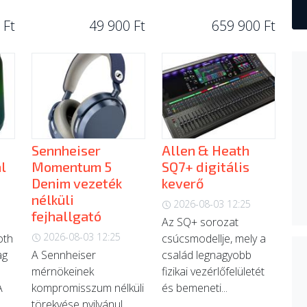
 Ft
49 900 Ft
659 900 Ft
Sennheiser
Allen & Heath
l
Momentum 5
SQ7+ digitális
Denim vezeték
keverő
nélküli
2026-08-03 12:25
fejhallgató
Az SQ+ sorozat
2026-08-03 12:25
oth
csúcsmodellje, mely a
ag
A Sennheiser
család legnagyobb
mérnökeinek
fizikai vezérlőfelületét
A
kompromisszum nélküli
és bemeneti...
törekvése nyilvánul