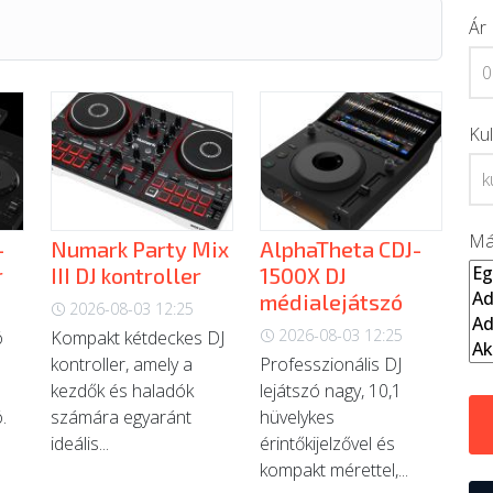
Ár
Ku
Má
-
Numark Party Mix
AlphaTheta CDJ-
r
III DJ kontroller
1500X DJ
médialejátszó
2026-08-03 12:25
2026-08-03 12:25
ó
Kompakt kétdeckes DJ
kontroller, amely a
Professzionális DJ
s
kezdők és haladók
lejátszó nagy, 10,1
.
számára egyaránt
hüvelykes
ideális...
érintőkijelzővel és
kompakt mérettel,...