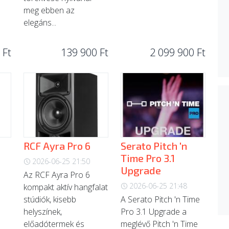
meg ebben az
elegáns...
 Ft
139 900 Ft
2 099 900 Ft
RCF Ayra Pro 6
Serato Pitch 'n
Time Pro 3.1
2026-06-25 21:50
Upgrade
Az RCF Ayra Pro 6
2026-06-25 21:48
kompakt aktív hangfalat
stúdiók, kisebb
A Serato Pitch 'n Time
helyszínek,
Pro 3.1 Upgrade a
előadótermek és
meglévő Pitch 'n Time