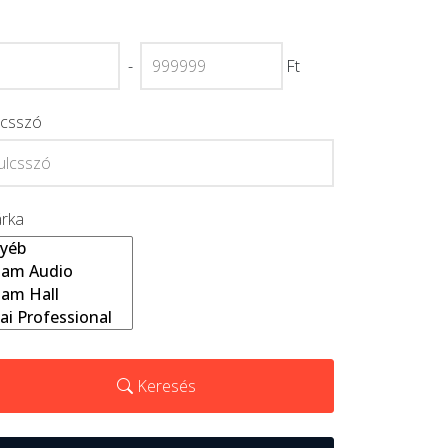
-
Ft
lcsszó
rka
Keresés