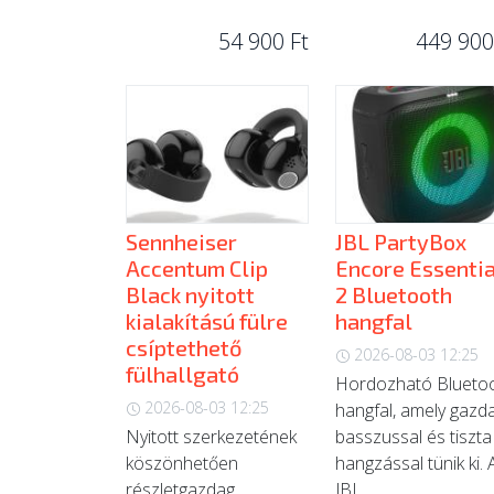
54 900 Ft
449 900
Sennheiser
JBL PartyBox
Accentum Clip
Encore Essentia
Black nyitott
2 Bluetooth
kialakítású fülre
hangfal
csíptethető
2026-08-03 12:25
fülhallgató
Hordozható Blueto
2026-08-03 12:25
hangfal, amely gazd
Nyitott szerkezetének
basszussal és tiszta
köszönhetően
hangzással tünik ki. 
részletgazdag
JBL...