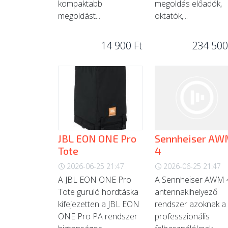
kompaktabb
megoldás előadók,
megoldást...
oktatók,...
14 900 Ft
234 500
JBL EON ONE Pro
Sennheiser AW
Tote
4
2026-06-25 21:47
2026-06-25 21:47
A JBL EON ONE Pro
A Sennheiser AWM 
Tote guruló hordtáska
antennakihelyező
kifejezetten a JBL EON
rendszer azoknak a
ONE Pro PA rendszer
professzionális