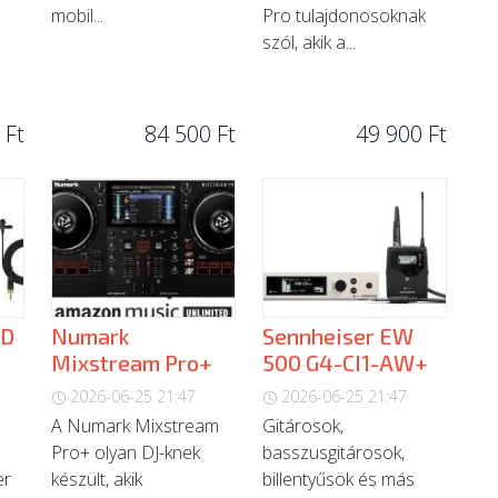
mobil...
Pro tulajdonosoknak
szól, akik a...
 Ft
84 500 Ft
49 900 Ft
-D
Numark
Sennheiser EW
Mixstream Pro+
500 G4-CI1-AW+
2026-06-25 21:47
2026-06-25 21:47
A Numark Mixstream
Gitárosok,
Pro+ olyan DJ-knek
basszusgitárosok,
er
készült, akik
billentyűsök és más