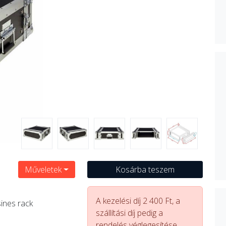
Műveletek
Kosárba teszem
A kezelési díj 2 400 Ft, a
sines rack
szállítási díj pedig a
rendelés véglegesítése