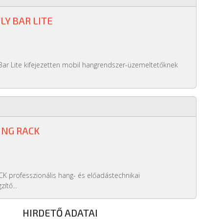
FLY BAR LITE
Bar Lite kifejezetten mobil hangrendszer-üzemeltetőknek
ING RACK
K professzionális hang- és előadástechnikai
ítő...
HIRDETŐ ADATAI