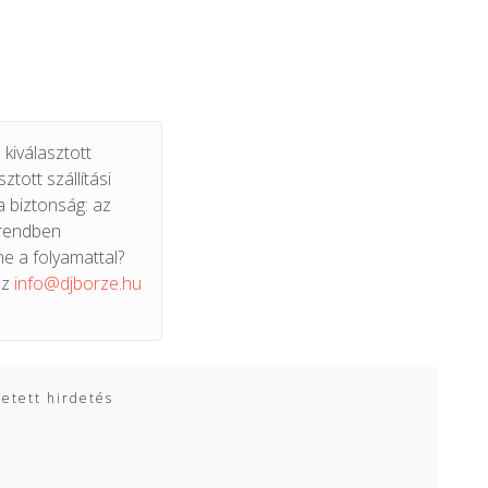
kiválasztott
ztott szállítási
a biztonság: az
 rendben
e a folyamattal?
az
info@djborze.hu
zetett hirdetés