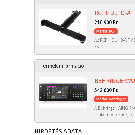
RCF HDL 10-A 
210 900 Ft
Márka: RCF
Az RCF HDL 10-A Fly 
és...
Termék információ
BEHRINGER W
542 600 Ft
Márka: Behringer
A Behringer WING RAC
szakembereknek, rögz
HIRDETÉS ADATAI