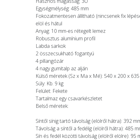
Hasznos magasság: 3U
Egységmélység: 485 mm
Fokozatmentesen állítható (nincsenek fix lépése
elöl és hátul
Anyag: 10 mm-es rétegelt lemez
Robusztus alumínium profil
Labda sarkok
2 összecsukható fogantyú
4 pillangózár
4 nagy gumitalp az alján
Külső méretek (Sz x Ma x Mé): 540 x 200 x 63
Súly: Kb. 9 kg
Felület: Fekete
Tartalmaz egy csavarkészletet
Belső méretek:
Síntől sínig tartó távolság (elölről hátra): 392 m
Távolság a síntől a fedélig (elölről hátra): 485 
Sín és fedél közötti távolság (elölről elölre): 95