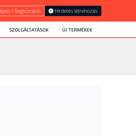
épés / Regisztráció
Hirdetés létrehozás
SZOLGÁLTATÁSOK
ÚJ TERMÉKEK