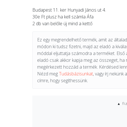
Budapest 11. ker Hunyadi János ut 4.
30e Ft plusz ha kell számla Áfa
2 db van belőle új mind a kettő
Ez egy megrendelhető termék, amit az általad 
módon ki tudsz fizetni, majd az eladó a kiválas
móddal eljuttatja számodra a terméket. Első 
eladó csak akkor kapja meg az összeget, ha
megérkezett hozzád a termék. Kérdésed lenn
Nézd meg
Tudásbázisunkat
, vagy írj nekünk 
címre, hogy segíthessünk.
▲ fi