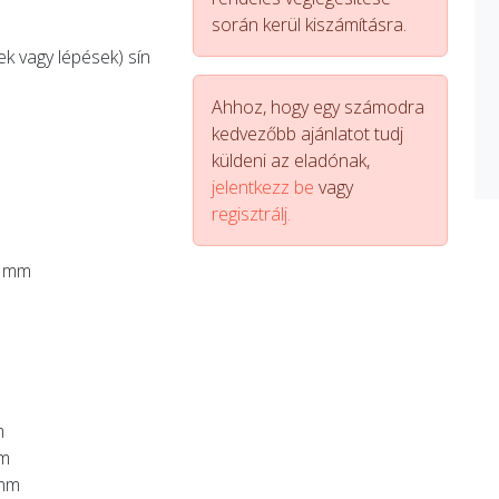
során kerül kiszámításra.
k vagy lépések) sín
Ahhoz, hogy egy számodra
kedvezőbb ajánlatot tudj
küldeni az eladónak,
jelentkezz be
vagy
regisztrálj.
5 mm
m
mm
 mm