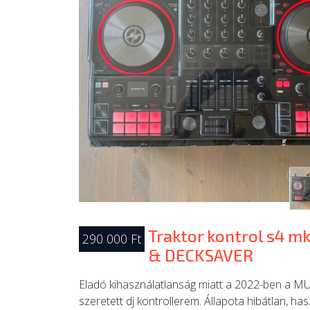
Traktor kontrol s4 m
290 000 Ft
& DECKSAVER
Eladó kihasználatlanság miatt a 2022-ben a M
szeretett dj kontrollerem. Állapota hibátlan, h