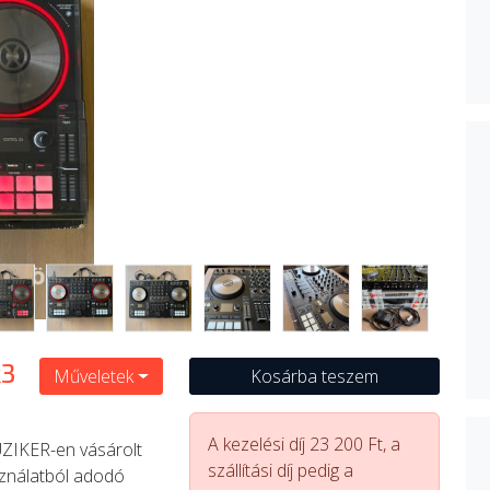
k3
Műveletek
Kosárba teszem
A kezelési díj 23 200 Ft, a
UZIKER-en vásárolt
szállítási díj pedig a
asználatból adodó