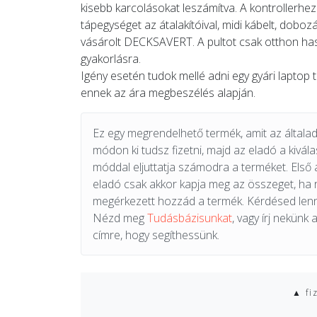
kisebb karcolásokat leszámítva. A kontrollerhe
tápegységet az átalakítóival, midi kábelt, doboz
vásárolt DECKSAVERT. A pultot csak otthon ha
gyakorlásra.
Igény esetén tudok mellé adni egy gyári laptop ta
ennek az ára megbeszélés alapján.
Ez egy megrendelhető termék, amit az általad 
módon ki tudsz fizetni, majd az eladó a kiválas
móddal eljuttatja számodra a terméket. Első 
eladó csak akkor kapja meg az összeget, ha
megérkezett hozzád a termék. Kérdésed lenn
Nézd meg
Tudásbázisunkat
, vagy írj nekünk 
címre, hogy segíthessünk.
▲ fi