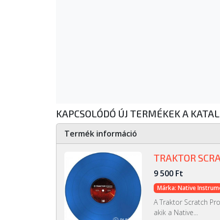
KAPCSOLÓDÓ ÚJ TERMÉKEK A KATA
Termék információ
TRAKTOR SCRA
9 500 Ft
Márka: Native Instrum
A Traktor Scratch Pr
akik a Native...