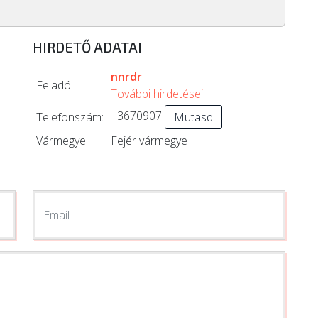
HIRDETŐ ADATAI
nnrdr
Feladó:
További hirdetései
+3670907
Telefonszám:
Mutasd
Vármegye:
Fejér vármegye
Email