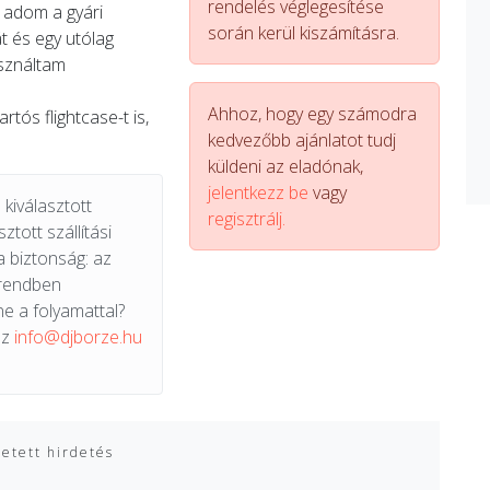
rendelés véglegesítése
z adom a gyári
során kerül kiszámításra.
át és egy utólag
sználtam
Ahhoz, hogy egy számodra
rtós flightcase-t is,
kedvezőbb ajánlatot tudj
küldeni az eladónak,
jelentkezz be
vagy
kiválasztott
regisztrálj.
ztott szállítási
a biztonság: az
 rendben
e a folyamattal?
az
info@djborze.hu
zetett hirdetés