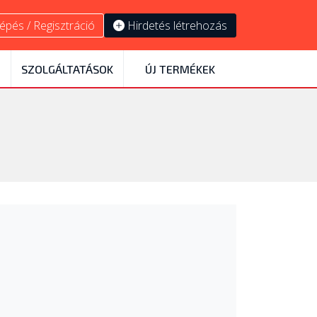
épés / Regisztráció
Hirdetés létrehozás
SZOLGÁLTATÁSOK
ÚJ TERMÉKEK