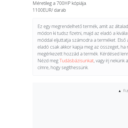
Méretileg a 700HP kópiája.
1100EUR/ darab
Ez egy megrendelhető termék, amit az általad 
módon ki tudsz fizetni, majd az eladó a kiválas
móddal eljuttatja számodra a terméket. Első 
eladó csak akkor kapja meg az összeget, ha
megérkezett hozzád a termék. Kérdésed lenn
Nézd meg
Tudásbázisunkat
, vagy írj nekünk 
címre, hogy segíthessünk.
▲ fi