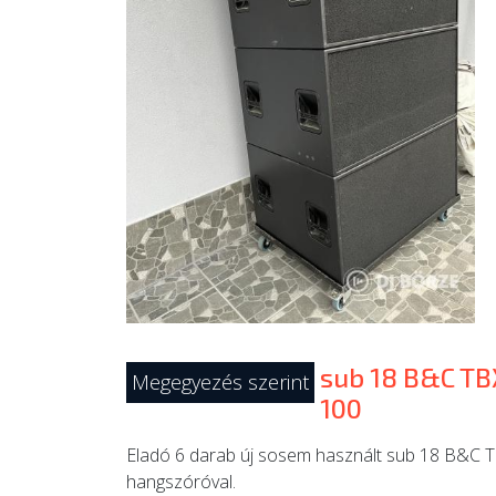
sub 18 B&C TB
Megegyezés szerint
100
Eladó 6 darab új sosem használt sub 18 B&C 
hangszóróval.