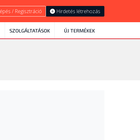
épés / Regisztráció
Hirdetés létrehozás
SZOLGÁLTATÁSOK
ÚJ TERMÉKEK