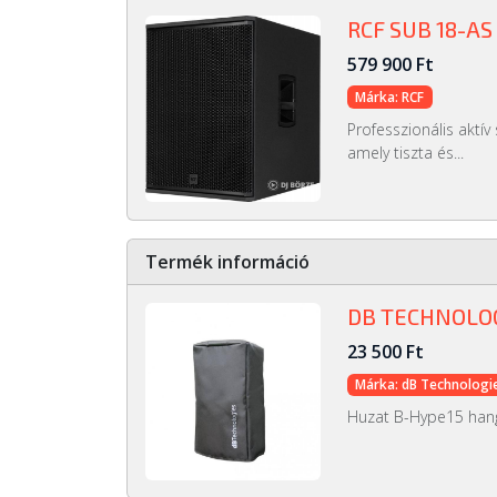
RCF SUB 18-AS
579 900 Ft
Márka: RCF
Professzionális aktí
amely tiszta és...
Termék információ
DB TECHNOLOG
23 500 Ft
Márka: dB Technologi
Huzat B-Hype15 han