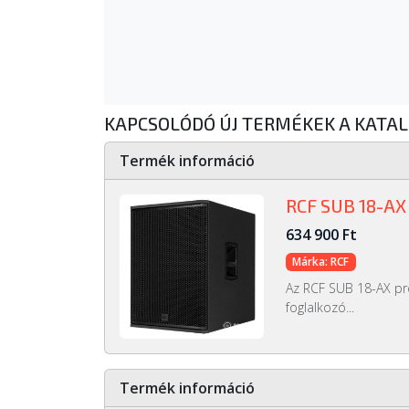
KAPCSOLÓDÓ ÚJ TERMÉKEK A KATA
Termék információ
RCF SUB 18-AX
634 900 Ft
Márka: RCF
Az RCF SUB 18-AX pro
foglalkozó...
Termék információ