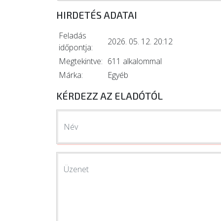
HIRDETÉS ADATAI
Feladás
2026. 05. 12. 20:12
időpontja:
Megtekintve:
611 alkalommal
Márka:
Egyéb
KÉRDEZZ AZ ELADÓTÓL
Név
Üzenet