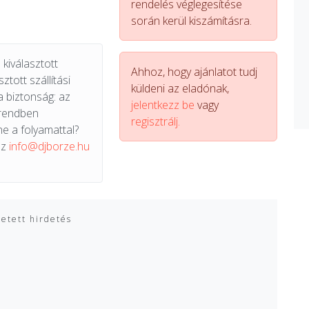
rendelés véglegesítése
során kerül kiszámításra.
kiválasztott
Ahhoz, hogy ajánlatot tudj
ztott szállítási
küldeni az eladónak,
a biztonság: az
jelentkezz be
vagy
 rendben
regisztrálj.
e a folyamattal?
az
info@djborze.hu
zetett hirdetés