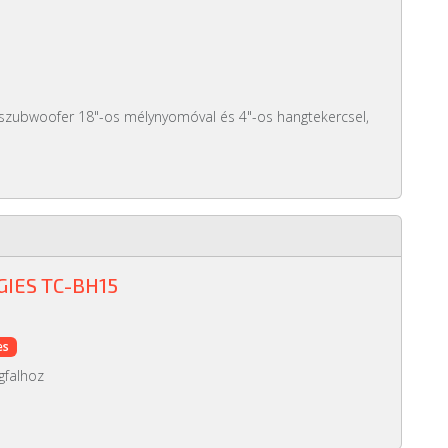
v szubwoofer 18"-os mélynyomóval és 4"-os hangtekercsel,
IES TC-BH15
es
gfalhoz