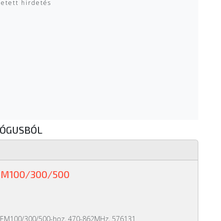
zetett hirdetés
LÓGUSBÓL
EM100/300/500
r EM100/300/500-hoz, 470-862MHz, 576131