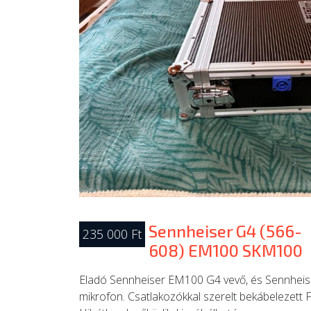
Sennheiser G4 (566-
235 000 Ft
608) EM100 SKM100
Eladó Sennheiser EM100 G4 vevő, és Sennhei
mikrofon. Csatlakozókkal szerelt bekábelezett F