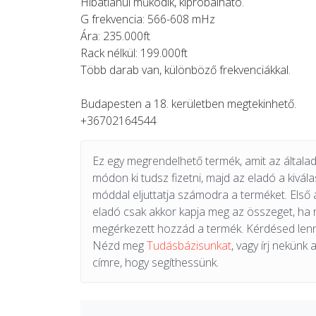
Hibátlanul működik, kipróbálható.
G frekvencia: 566-608 mHz
Ára: 235.000ft
Rack nélkül: 199.000ft
Több darab van, különböző frekvenciákkal.
Budapesten a 18. kerületben megtekinhető.
+36702164544
Ez egy megrendelhető termék, amit az általad 
módon ki tudsz fizetni, majd az eladó a kiválas
móddal eljuttatja számodra a terméket. Első 
eladó csak akkor kapja meg az összeget, ha
megérkezett hozzád a termék. Kérdésed lenn
Nézd meg
Tudásbázisunkat
, vagy írj nekünk 
címre, hogy segíthessünk.