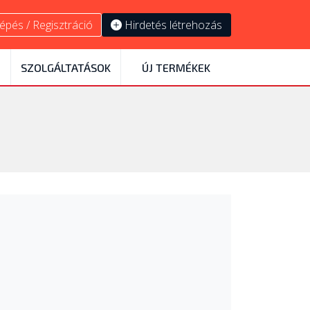
épés / Regisztráció
Hirdetés létrehozás
SZOLGÁLTATÁSOK
ÚJ TERMÉKEK