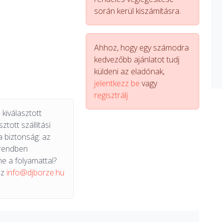
során kerül kiszámításra.
Ahhoz, hogy egy számodra
kedvezőbb ajánlatot tudj
küldeni az eladónak,
jelentkezz be
vagy
regisztrálj.
kiválasztott
ztott szállítási
a biztonság: az
 rendben
e a folyamattal?
az
info@djborze.hu