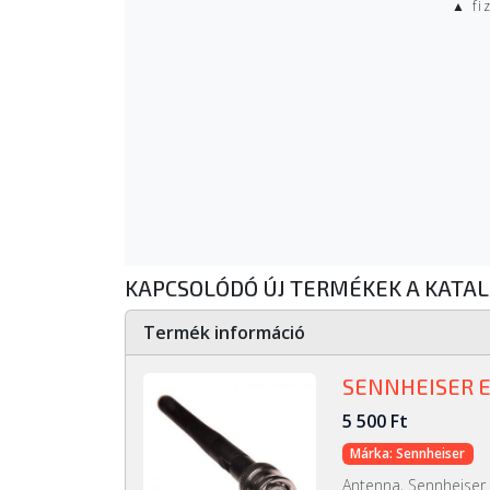
▲ fi
KAPCSOLÓDÓ ÚJ TERMÉKEK A KATA
Termék információ
SENNHEISER 
5 500 Ft
Márka: Sennheiser
Antenna, Sennheise