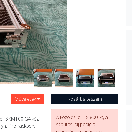
Műveletek
Kosárba teszem
A kezelési díj 18 800 Ft, a
ser SKM100 G4 kézi
szállítási díj pedig a
lyht Pro rackben.
rendelés véglegesítése