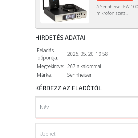
A Sennheiser EW 100 
mikrofon szett...
HIRDETÉS ADATAI
Feladás
2026. 05. 20. 19:58
időpontja:
Megtekintve:
267 alkalommal
Márka:
Sennheiser
KÉRDEZZ AZ ELADÓTÓL
Név
Üzenet