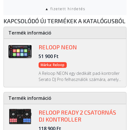
▲ fizetett hirdetés
KAPCSOLÓDÓ ÚJ TERMÉKEK A KATALÓGUSBÓL
Termék információ
RELOOP NEON
51 900 Ft
Márka: Reloop
A Reloop NEON egy dedikált pad-kontroller
Serato DJ Pro felhasználók számára, amely...
Termék információ
RELOOP READY 2 CSATORNÁS
DJ KONTROLLER
118 900 Ft