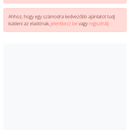
Ahhoz, hogy egy számodra kedvezőbb ajánlatot tudj
küldeni az eladónak,
jelentkezz be
vagy
regisztrálj.