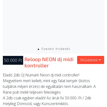
▲ fizetett hirdetés
Reloop NEON dj midi
50 000 Ft
Műveletek
kontroller
Eladó 2db ÚJ Numark Neon dj midi controller!
Megvettem mert kellett, mint egy falat kenyér (biztos
tudjátok milyen érzés) de egyáltalán nem használtam. A
Rane pult mellé teljesen felesleges.
A 2db csak egyben eladó! Az áruk fix 50.000.-Ft / 2db
Helyileg Dömsöd, vagy Kunszentmiklós.