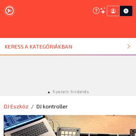
DJ ESZKÖZ
KERESS A KATEGÓRIÁKBAN
HANGTECHNIKA
FÉNYTECHNIKA
▲ fizetett hirdetés
STÚDIÓTECHNIKA
DJ Eszköz
DJ kontroller
EGYÉB
SZOLGÁLTATÁSOK