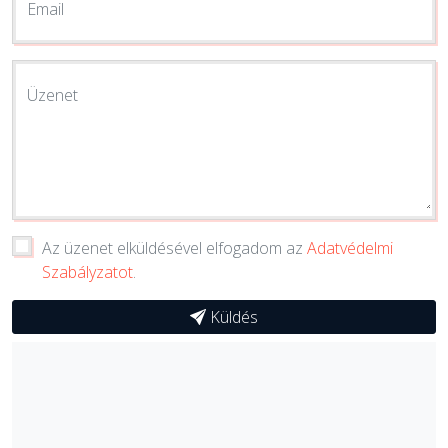
Email
Üzenet
Az üzenet elküldésével elfogadom az
Adatvédelmi
Szabályzatot
.
Küldés