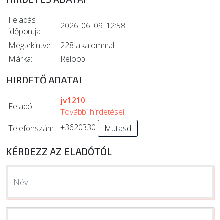
Feladás
2026. 06. 09. 12:58
időpontja:
Megtekintve:
228 alkalommal
Márka:
Reloop
HIRDETŐ ADATAI
jv1210
Feladó:
További hirdetései
+3620330
Telefonszám:
Mutasd
KÉRDEZZ AZ ELADÓTÓL
Név