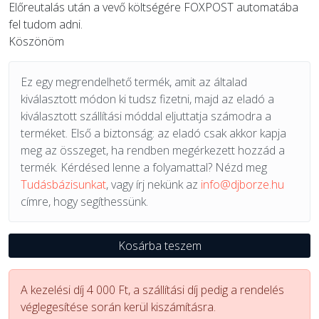
Előreutalás után a vevő költségére FOXPOST automatába
fel tudom adni.
Köszönöm
Ez egy megrendelhető termék, amit az általad
kiválasztott módon ki tudsz fizetni, majd az eladó a
kiválasztott szállítási móddal eljuttatja számodra a
terméket. Első a biztonság: az eladó csak akkor kapja
meg az összeget, ha rendben megérkezett hozzád a
termék. Kérdésed lenne a folyamattal? Nézd meg
Tudásbázisunkat
, vagy írj nekünk az
info@djborze.hu
címre, hogy segíthessünk.
Kosárba teszem
A kezelési díj 4 000 Ft, a szállítási díj pedig a rendelés
véglegesítése során kerül kiszámításra.