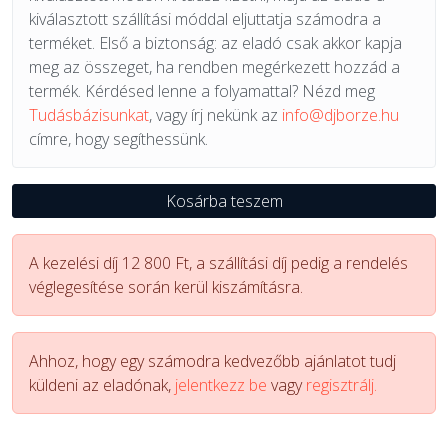
kiválasztott szállítási móddal eljuttatja számodra a
terméket. Első a biztonság: az eladó csak akkor kapja
meg az összeget, ha rendben megérkezett hozzád a
termék. Kérdésed lenne a folyamattal? Nézd meg
Tudásbázisunkat
, vagy írj nekünk az
info@djborze.hu
címre, hogy segíthessünk.
Kosárba teszem
A kezelési díj 12 800 Ft, a szállítási díj pedig a rendelés
véglegesítése során kerül kiszámításra.
Ahhoz, hogy egy számodra kedvezőbb ajánlatot tudj
küldeni az eladónak,
jelentkezz be
vagy
regisztrálj.