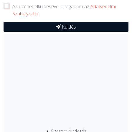
Az üzenet elküldésével elfogadom az
Adatvédelmi
Szabályzatot
.
Küldés
▲ fizetett hirdetés