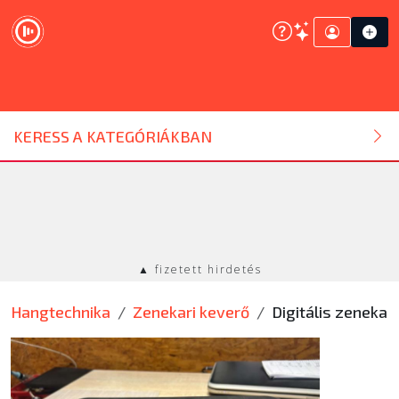
DJ ESZKÖZ
KERESS A KATEGÓRIÁKBAN
HANGTECHNIKA
FÉNYTECHNIKA
▲ fizetett hirdetés
STÚDIÓTECHNIKA
Hangtechnika
Zenekari keverő
Digitális zenekar
EGYÉB
SZOLGÁLTATÁSOK