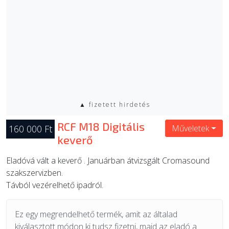
▲ fizetett hirdetés
RCF M18 Digitális
160 000 Ft
Műveletek
keverő
Eladóvá vált a keverő . Januárban átvizsgált Cromasound
szakszervizben.
Távból vezérelhető ipadról.
Ez egy megrendelhető termék, amit az általad
kiválasztott módon ki tudsz fizetni, majd az eladó a