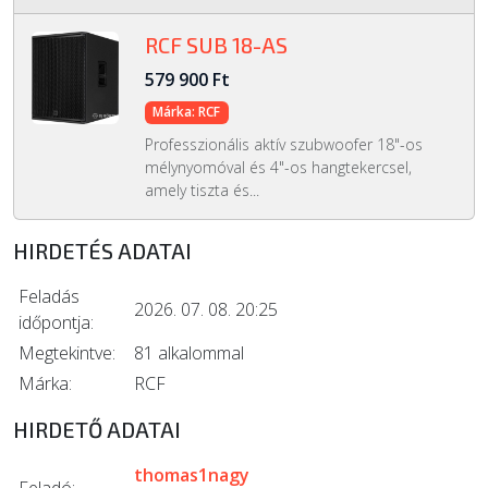
RCF SUB 18-AS
579 900 Ft
Márka: RCF
Professzionális aktív szubwoofer 18"-os
mélynyomóval és 4"-os hangtekercsel,
amely tiszta és...
HIRDETÉS ADATAI
Feladás
2026. 07. 08. 20:25
időpontja:
Megtekintve:
81 alkalommal
Márka:
RCF
HIRDETŐ ADATAI
thomas1nagy
Feladó: