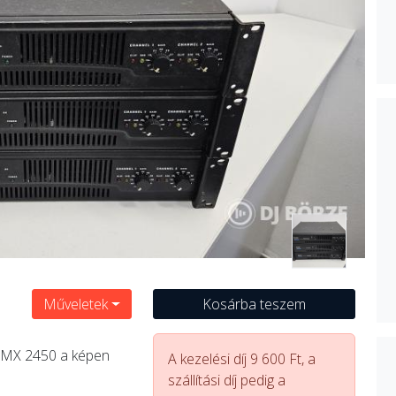
Műveletek
Kosárba teszem
RMX 2450 a képen
A kezelési díj 9 600 Ft, a
szállítási díj pedig a