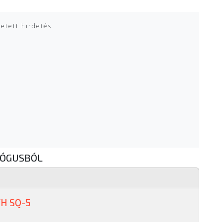
zetett hirdetés
LÓGUSBÓL
H SQ-5