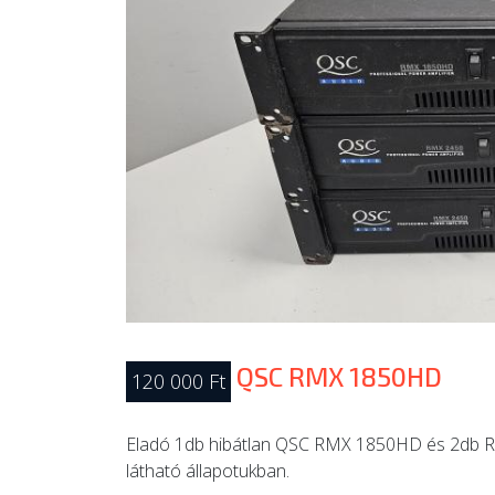
QSC RMX 1850HD
120 000 Ft
Eladó 1db hibátlan QSC RMX 1850HD és 2db 
látható állapotukban.