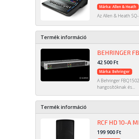
Márka: Allen & Heath
Az Allen & Heath SQ-
Termék információ
BEHRINGER F
42 500 Ft
Márka: Behringer
A Behringer FBQ1502
hangosítóknak és...
Termék információ
RCF HD 10-A M
199 900 Ft