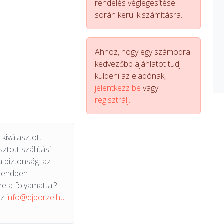
rendelés véglegesítése
során kerül kiszámításra.
Ahhoz, hogy egy számodra
kedvezőbb ajánlatot tudj
küldeni az eladónak,
jelentkezz be
vagy
regisztrálj.
kiválasztott
ztott szállítási
a biztonság: az
 rendben
e a folyamattal?
az
info@djborze.hu