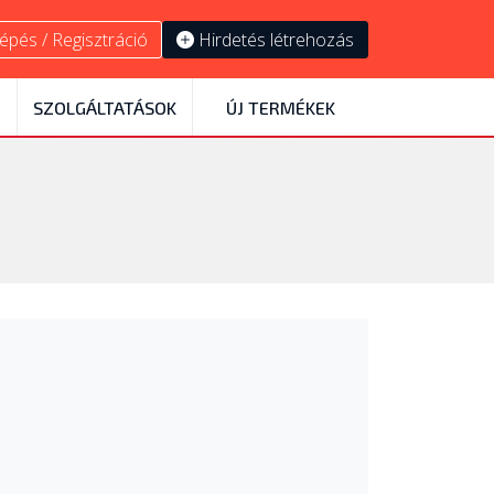
épés / Regisztráció
Hirdetés létrehozás
SZOLGÁLTATÁSOK
ÚJ TERMÉKEK