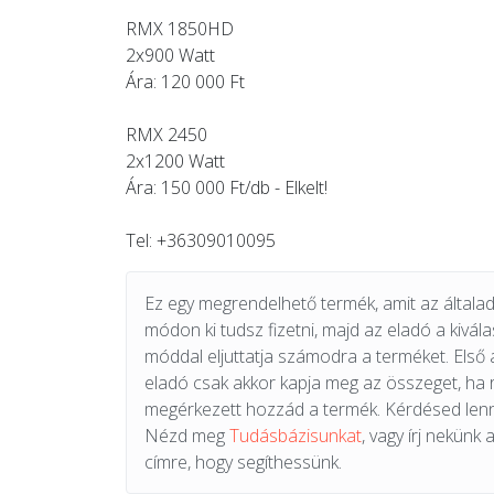
RMX 1850HD
2x900 Watt
Ára: 120 000 Ft
RMX 2450
2x1200 Watt
Ára: 150 000 Ft/db - Elkelt!
Tel: +36309010095
Ez egy megrendelhető termék, amit az általad 
módon ki tudsz fizetni, majd az eladó a kiválas
móddal eljuttatja számodra a terméket. Első 
eladó csak akkor kapja meg az összeget, ha
megérkezett hozzád a termék. Kérdésed lenn
Nézd meg
Tudásbázisunkat
, vagy írj nekünk 
címre, hogy segíthessünk.