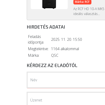
Márka: RCF
Az RCF HD 10-A MK5 
ideális választás...
HIRDETÉS ADATAI
Feladás
2025. 11. 20. 15:50
időpontja:
Megtekintve:
1164 alkalommal
Márka:
QSC
KÉRDEZZ AZ ELADÓTÓL
Név
Üzenet