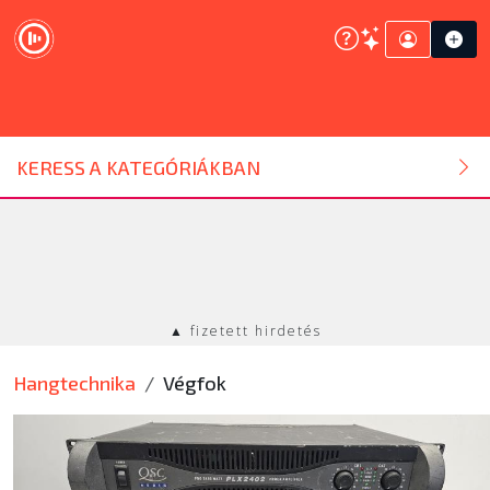
DJ ESZKÖZ
KERESS A KATEGÓRIÁKBAN
HANGTECHNIKA
FÉNYTECHNIKA
▲ fizetett hirdetés
STÚDIÓTECHNIKA
Hangtechnika
Végfok
EGYÉB
SZOLGÁLTATÁSOK