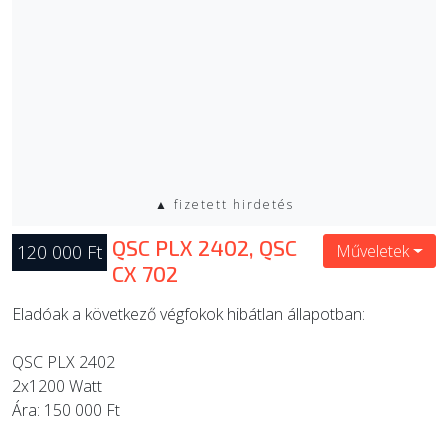
▲ fizetett hirdetés
QSC PLX 2402, QSC
120 000 Ft
Műveletek
CX 702
Eladóak a következő végfokok hibátlan állapotban:
QSC PLX 2402
2x1200 Watt
Ára: 150 000 Ft