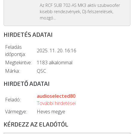
Az RCF SUB 702-AS MK3 aktív szubwoofer
kisebb rendezvények, DJ-felszerelések,
mozgó...
HIRDETÉS ADATAI
Feladás
2025. 11. 20. 16:16
időpontja:
Megtekintve:
1183 alkalommal
Márka:
QSC
HIRDETŐ ADATAI
audioselected80
Feladó:
További hirdetései
Vármegye:
Heves megye
KÉRDEZZ AZ ELADÓTÓL