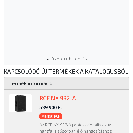
▲ fizetett hirdetés
KAPCSOLÓDÓ ÚJ TERMÉKEK A KATALÓGUSBÓL
Termék információ
RCF NX 932-A
539 900 Ft
Márka: RCF
Az RCF NX 932-A professzionális aktív
hangfal elsősorban élő hangosításhoz,