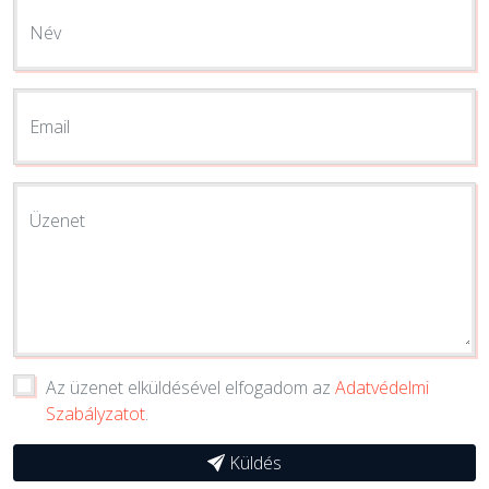
Név
Email
Üzenet
Az üzenet elküldésével elfogadom az
Adatvédelmi
Szabályzatot
.
Küldés