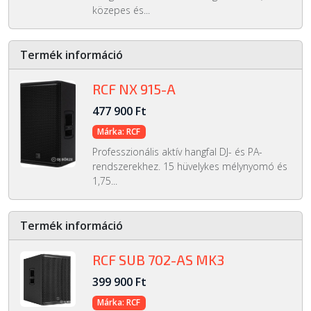
közepes és...
Termék információ
RCF NX 915-A
477 900 Ft
Márka: RCF
Professzionális aktív hangfal DJ- és PA-
rendszerekhez. 15 hüvelykes mélynyomó és
1,75...
Termék információ
RCF SUB 702-AS MK3
399 900 Ft
Márka: RCF