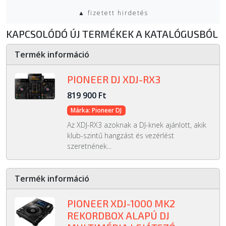
▲ fizetett hirdetés
KAPCSOLÓDÓ ÚJ TERMÉKEK A KATALÓGUSBÓL
Termék információ
PIONEER DJ XDJ-RX3
819 900 Ft
Márka: Pioneer DJ
Az XDJ-RX3 azoknak a DJ-knek ajánlott, akik
klub-szintű hangzást és vezérlést
szeretnének...
Termék információ
PIONEER XDJ-1000 MK2
REKORDBOX ALAPÚ DJ