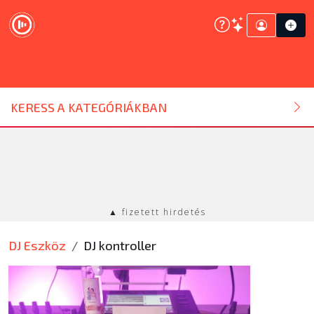
DJ ESZKÖZ
KERESS A KATEGÓRIÁKBAN
HANGTECHNIKA
FÉNYTECHNIKA
▲ fizetett hirdetés
STÚDIÓTECHNIKA
DJ Eszköz
DJ kontroller
EGYÉB
SZOLGÁLTATÁSOK