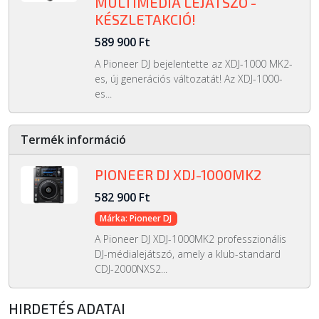
MULTIMÉDIA LEJÁTSZÓ -
KÉSZLETAKCIÓ!
589 900 Ft
A Pioneer DJ bejelentette az XDJ-1000 MK2-
es, új generációs változatát! Az XDJ-1000-
es...
Termék információ
PIONEER DJ XDJ-1000MK2
582 900 Ft
Márka: Pioneer DJ
A Pioneer DJ XDJ-1000MK2 professzionális
DJ-médialejátszó, amely a klub-standard
CDJ-2000NXS2...
HIRDETÉS ADATAI