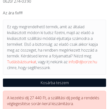
0620/ 274-03.90
Az ára fix!!!!!
Ez egy megrendelhető termék, amit az általad
kiválasztott módon ki tudsz fizetni, majd az eladó a
kiválasztott szállítási móddal eljuttatja számodra a
terméket. Első a biztonság: az eladó csak akkor kapja
meg az összeget, ha rendben megérkezett hozzád a
termék. Kérdésed lenne a folyamattal? Nézd meg
Tudásbázisunkat
, vagy írj nekünk az
info@djborze.hu
címre, hogy segíthessünk.
Kosárba teszem
A kezelési díj 27 440 Ft, a szállítási díj pedig a rendelés
véglegesítése során kerül kiszámításra.