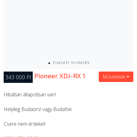
▲ fizetett hirdetés
Pioneer XDJ-RX 1
343 000 Ft
Műveletek
Hibátlan állapotban van!
Helyileg Budaörs! vagy Budafok
Csere nem érdekel!