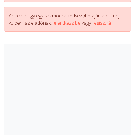
Ahhoz, hogy egy számodra kedvezőbb ajánlatot tudj
küldeni az eladónak,
jelentkezz be
vagy
regisztrálj.