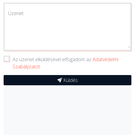
Üzenet
Az üzenet elküldésével elfogadom az
Adatvédelmi
Szabályzatot
.
Küldés