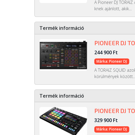
A Pioneer DJ TORAIZ 
knek ajánlott, akik...
Termék információ
PIONEER DJ TO
244 900 Ft
Márka: Pioneer DJ
A TORAIZ SQUID azok
körülmények között..
Termék információ
PIONEER DJ T
329 900 Ft
Márka: Pioneer DJ