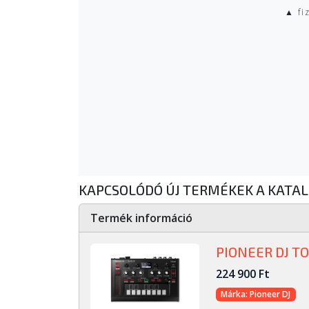
▲ fi
KAPCSOLÓDÓ ÚJ TERMÉKEK A KATA
Termék információ
PIONEER DJ TO
224 900 Ft
Márka: Pioneer DJ