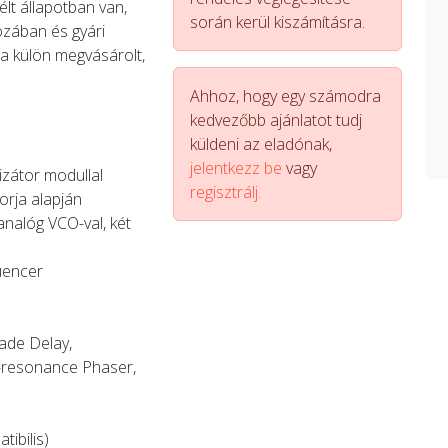
lt állapotban van,
során kerül kiszámításra.
ozában és gyári
 a külön megvásárolt,
Ahhoz, hogy egy számodra
kedvezőbb ajánlatot tudj
küldeni az eladónak,
jelentkezz be
vagy
izátor modullal
regisztrálj.
orja alapján
 analóg VCO-val, két
uencer
gade Delay,
h-resonance Phaser,
ibilis)