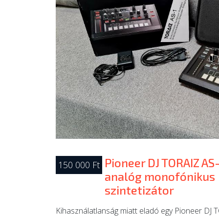
Pioneer DJ TORAIZ AS-
150 000 Ft
analóg monofónikus
szintetizátor
Kihasználatlanság miatt eladó egy Pioneer DJ