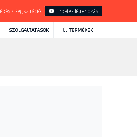
épés / Regisztráció
Hirdetés létrehozás
SZOLGÁLTATÁSOK
ÚJ TERMÉKEK