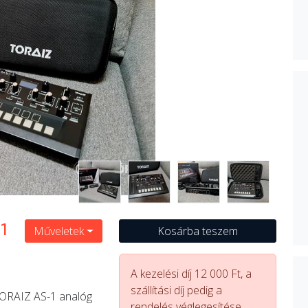
1
Műveletek
Kosárba teszem
A kezelési díj 12 000 Ft, a
szállítási díj pedig a
 TORAIZ AS-1 analóg
rendelés véglegesítése