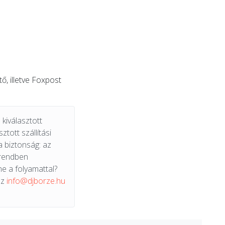
, illetve Foxpost
kiválasztott
ztott szállítási
a biztonság: az
 rendben
e a folyamattal?
az
info@djborze.hu