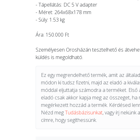
- Tápellátás: DC 5 V adapter
- Méret: 264x68x178 mm
- Súly: 1.53 kg
Ára: 150.000 Ft
Személyesen Orosházán tesztelhető és átvehető
küldés is megoldható.
Ez egy megrendelhető termék, amit az általad 
módon ki tudsz fizetni, majd az eladó a kiválas
móddal eljuttatja számodra a terméket. Első 
eladó csak akkor kapja meg az összeget, ha
megérkezett hozzád a termék. Kérdésed lenn
Nézd meg
Tudásbázisunkat
, vagy írj nekünk 
címre, hogy segíthessünk.