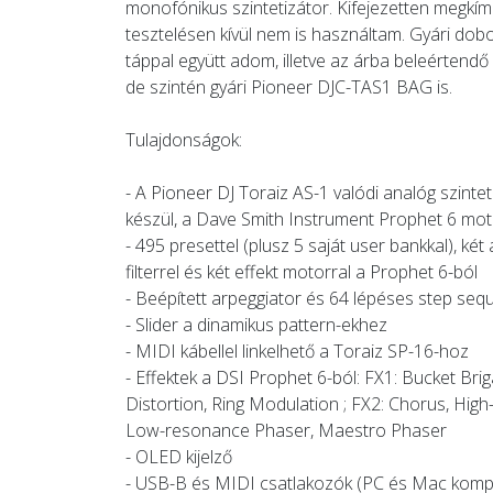
monofónikus szintetizátor. Kifejezetten megkímé
tesztelésen kívül nem is használtam. Gyári dob
táppal együtt adom, illetve az árba beleértendő
de szintén gyári Pioneer DJC-TAS1 BAG is.
Tulajdonságok:
- A Pioneer DJ Toraiz AS-1 valódi analóg szintet
készül, a Dave Smith Instrument Prophet 6 mot
- 495 presettel (plusz 5 saját user bankkal), két
filterrel és két effekt motorral a Prophet 6-ból
- Beépített arpeggiator és 64 lépéses step seq
- Slider a dinamikus pattern-ekhez
- MIDI kábellel linkelhető a Toraiz SP-16-hoz
- Effektek a DSI Prophet 6-ból: FX1: Bucket Bri
Distortion, Ring Modulation ; FX2: Chorus, Hig
Low-resonance Phaser, Maestro Phaser
- OLED kijelző
- USB-B és MIDI csatlakozók (PC és Mac kompat