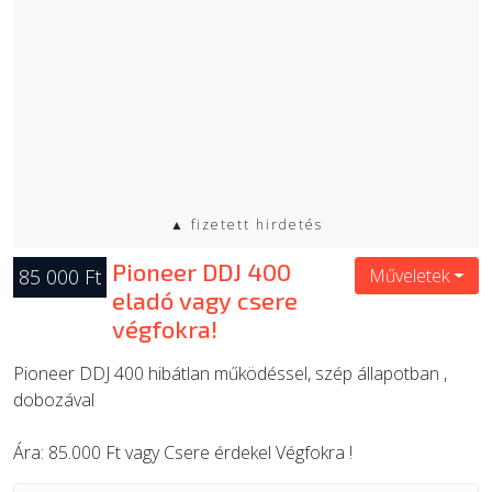
▲ fizetett hirdetés
Pioneer DDJ 400
85 000 Ft
Műveletek
eladó vagy csere
végfokra!
Pioneer DDJ 400 hibátlan működéssel, szép állapotban ,
dobozával
Ára: 85.000 Ft vagy Csere érdekel Végfokra !