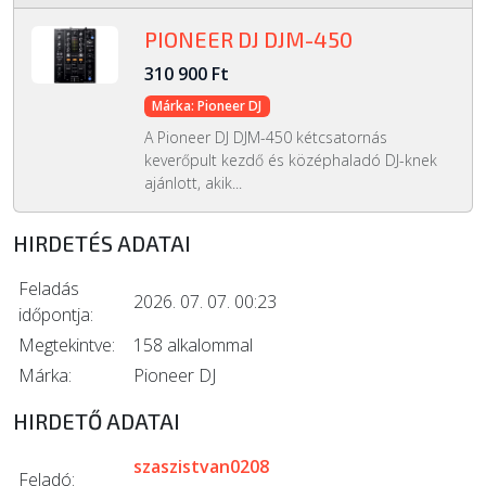
PIONEER DJ DJM-450
310 900 Ft
Márka: Pioneer DJ
A Pioneer DJ DJM-450 kétcsatornás
keverőpult kezdő és középhaladó DJ-knek
ajánlott, akik...
HIRDETÉS ADATAI
Feladás
2026. 07. 07. 00:23
időpontja:
Megtekintve:
158 alkalommal
Márka:
Pioneer DJ
HIRDETŐ ADATAI
szaszistvan0208
Feladó: