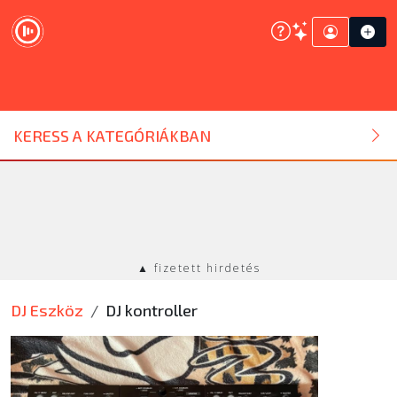
DJ ESZKÖZ
KERESS A KATEGÓRIÁKBAN
HANGTECHNIKA
FÉNYTECHNIKA
▲ fizetett hirdetés
STÚDIÓTECHNIKA
DJ Eszköz
DJ kontroller
EGYÉB
SZOLGÁLTATÁSOK