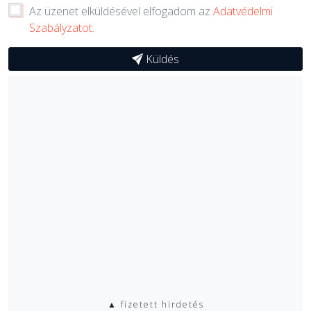
Az üzenet elküldésével elfogadom az
Adatvédelmi
Szabályzatot
.
Küldés
▲ fizetett hirdetés