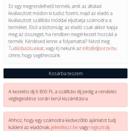
Ez egy megrendelhető termék, amit az általad
kiválasztott módon ki tudsz fizetni, majd az eladó a
kiválasztott szállítási móddal eljuttatja számodra a
terméket. Első a biztonság: az eladó csak akkor kapja
meg az összeget, ha rendben megérkezett hozzád a
termék. Kérdésed lenne a folyamattal? Nézd meg
Tudásbázisunkat
, vagy írj nekünk az
info@djborze.hu
címre, hogy segíthessünk.
Kosárba teszem
A kezelési díj 6 800 Ft, a szállítási díj pedig a rendelés
véglegesítése során kerül kiszámításra.
Ahhoz, hogy egy számodra kedvezőbb ajánlatot tudj
küldeni az eladónak,
jelentkezz be
vagy
regisztrálj.