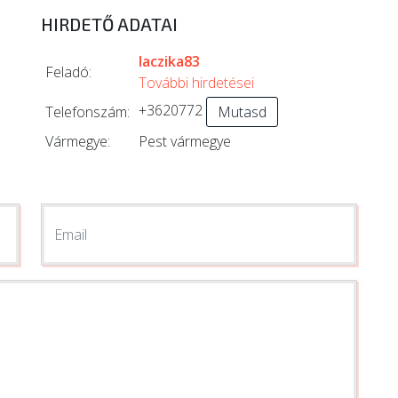
HIRDETŐ ADATAI
laczika83
Feladó:
További hirdetései
+3620772
Telefonszám:
Mutasd
Vármegye:
Pest vármegye
Email