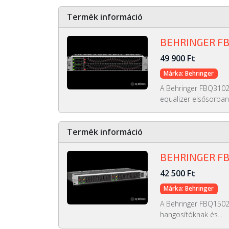
Termék információ
BEHRINGER F
49 900 Ft
Márka: Behringer
A Behringer FBQ3102H
equalizer elsősorban.
Termék információ
BEHRINGER F
42 500 Ft
Márka: Behringer
A Behringer FBQ1502
hangosítóknak és...