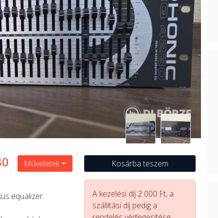
30
Műveletek
Kosárba teszem
A kezelési díj 2 000 Ft, a
us equalizer.
szállítási díj pedig a
rendelés véglegesítése