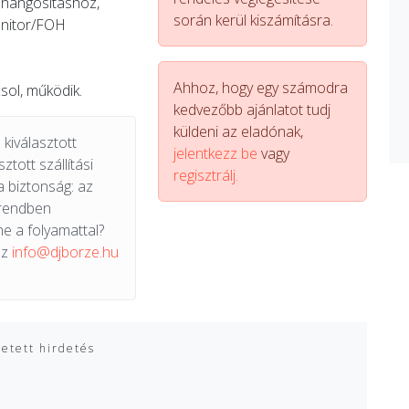
ő hangosításhoz,
során kerül kiszámításra.
onitor/FOH
Ahhoz, hogy egy számodra
sol, működik.
kedvezőbb ajánlatot tudj
küldeni az eladónak,
kiválasztott
jelentkezz be
vagy
ztott szállítási
regisztrálj.
a biztonság: az
 rendben
e a folyamattal?
az
info@djborze.hu
zetett hirdetés