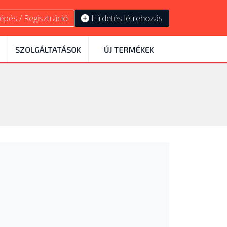
épés / Regisztráció
Hirdetés létrehozás
SZOLGÁLTATÁSOK
ÚJ TERMÉKEK