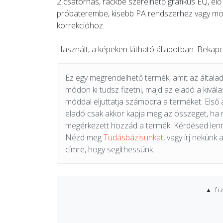
2 csatornás, rackbe szerelhető grafikus EQ, él
próbaterembe, kisebb PA rendszerhez vagy m
korrekcióhoz.
Használt, a képeken látható állapotban. Bekapc
Ez egy megrendelhető termék, amit az általad 
módon ki tudsz fizetni, majd az eladó a kiválas
móddal eljuttatja számodra a terméket. Első 
eladó csak akkor kapja meg az összeget, ha
megérkezett hozzád a termék. Kérdésed lenn
Nézd meg
Tudásbázisunkat
, vagy írj nekünk 
címre, hogy segíthessünk.
▲ fi