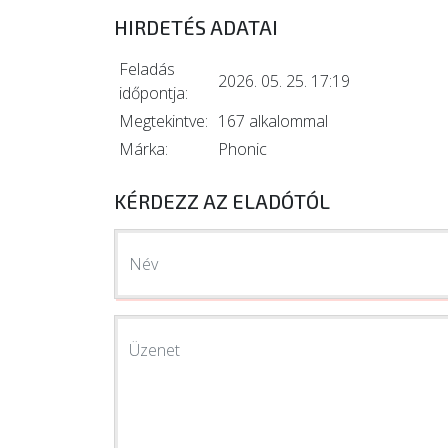
HIRDETÉS ADATAI
Feladás
2026. 05. 25. 17:19
időpontja:
Megtekintve:
167 alkalommal
Márka:
Phonic
KÉRDEZZ AZ ELADÓTÓL
Név
Üzenet