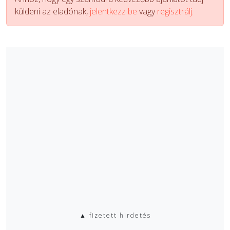
küldeni az eladónak,
jelentkezz be
vagy
regisztrálj.
▲ fizetett hirdetés