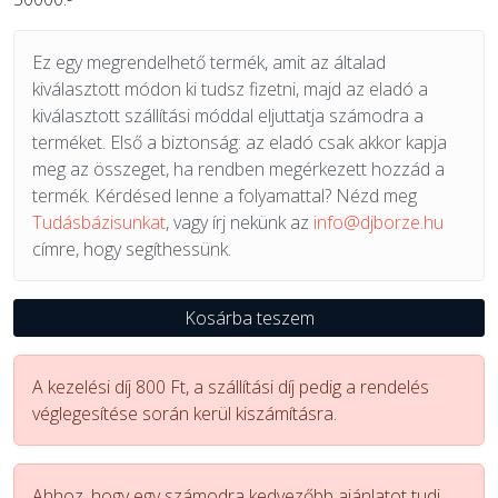
Ez egy megrendelhető termék, amit az általad
kiválasztott módon ki tudsz fizetni, majd az eladó a
kiválasztott szállítási móddal eljuttatja számodra a
terméket. Első a biztonság: az eladó csak akkor kapja
meg az összeget, ha rendben megérkezett hozzád a
termék. Kérdésed lenne a folyamattal? Nézd meg
Tudásbázisunkat
, vagy írj nekünk az
info@djborze.hu
címre, hogy segíthessünk.
Kosárba teszem
A kezelési díj 800 Ft, a szállítási díj pedig a rendelés
véglegesítése során kerül kiszámításra.
Ahhoz, hogy egy számodra kedvezőbb ajánlatot tudj