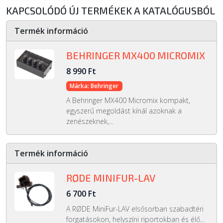
KAPCSOLÓDÓ ÚJ TERMÉKEK A KATALÓGUSBÓL
Termék információ
BEHRINGER MX400 MICROMIX
8 990 Ft
Márka: Behringer
A Behringer MX400 Micromix kompakt,
egyszerű megoldást kínál azoknak a
zenészeknek,...
Termék információ
RØDE MINIFUR-LAV
6 700 Ft
A RØDE MiniFur-LAV elsősorban szabadtéri
forgatásokon, helyszíni riportokban és élő...