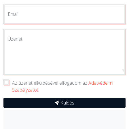
Email
Üzenet
Az üzenet elküldésével elfogadom az
Adatvédelmi
Szabályzatot
.
Küldés