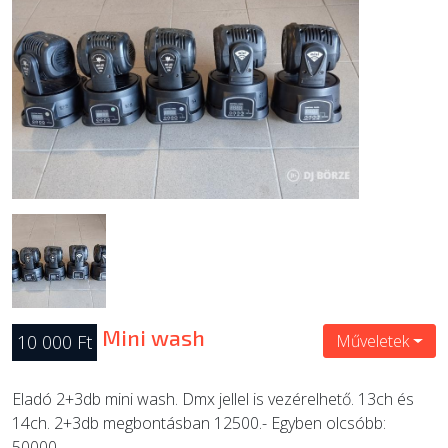
ÚJ TERMÉKEK
Mini wash
10 000 Ft
Műveletek
Eladó 2+3db mini wash. Dmx jellel is vezérelhető. 13ch és
14ch. 2+3db megbontásban 12500.- Egyben olcsóbb:
50000.-