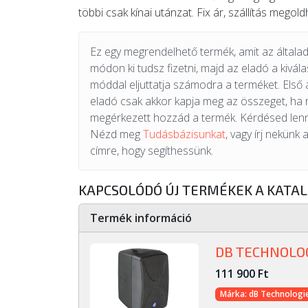
többi csak kínai utánzat. Fix ár, szállítás megold
Ez egy megrendelhető termék, amit az általad 
módon ki tudsz fizetni, majd az eladó a kiválas
móddal eljuttatja számodra a terméket. Első 
eladó csak akkor kapja meg az összeget, ha
megérkezett hozzád a termék. Kérdésed lenn
Nézd meg
Tudásbázisunkat
, vagy írj nekünk 
címre, hogy segíthessünk.
KAPCSOLÓDÓ ÚJ TERMÉKEK A KATA
Termék információ
DB TECHNOLOG
111 900 Ft
Márka: dB Technologi