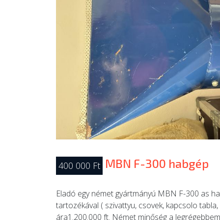
MBN F-300 habgép
400 000 Ft
Eladó egy német gyártmányú MBN F-300 as h
tartozékával ( szivattyu, csovek, kapcsolo tabla,
ára1.200.000 ft. Német minőség a legrégebbem