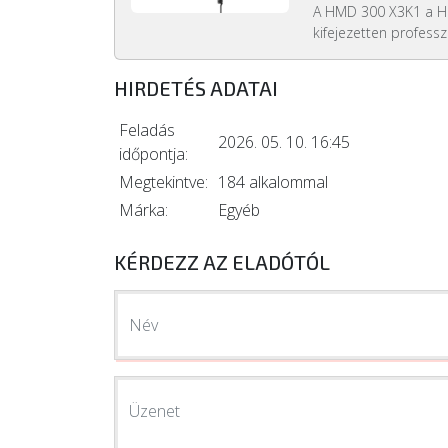
A HMD 300 X3K1 a HM
kifejezetten professzi
HIRDETÉS ADATAI
Feladás
2026. 05. 10. 16:45
időpontja:
Megtekintve:
184 alkalommal
Márka:
Egyéb
KÉRDEZZ AZ ELADÓTÓL
Név
Üzenet