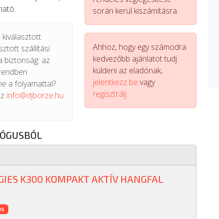
ható.
során kerül kiszámításra.
kiválasztott
Ahhoz, hogy egy számodra
ztott szállítási
kedvezőbb ajánlatot tudj
a biztonság: az
küldeni az eladónak,
 rendben
jelentkezz be
vagy
e a folyamattal?
regisztrálj.
az
info@djborze.hu
LÓGUSBÓL
IES K300 KOMPAKT AKTÍV HANGFAL
es