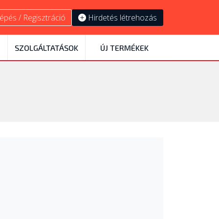
épés / Regisztráció
Hirdetés létrehozás
SZOLGÁLTATÁSOK
ÚJ TERMÉKEK