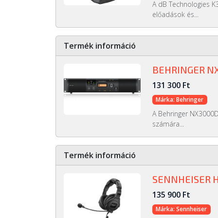
A dB Technologies K3
előadások és...
Termék információ
BEHRINGER N
131 300 Ft
Márka: Behringer
A Behringer NX3000D
számára...
Termék információ
SENNHEISER H
135 900 Ft
Márka: Sennheiser