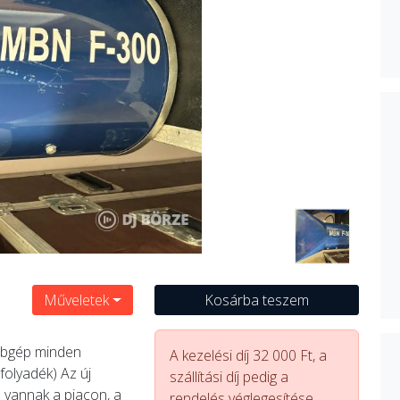
Műveletek
Kosárba teszem
abgép minden
A kezelési díj 32 000 Ft, a
 folyadék) Az új
szállítási díj pedig a
 vannak a piacon, a
rendelés véglegesítése