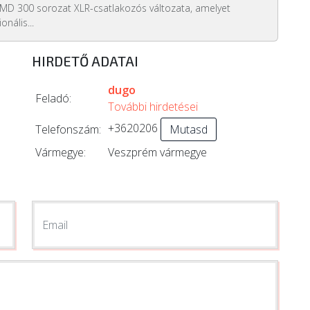
D 300 sorozat XLR-csatlakozós változata, amelyet
onális...
HIRDETŐ ADATAI
dugo
Feladó:
További hirdetései
+3620206
Telefonszám:
Mutasd
Vármegye:
Veszprém vármegye
Email