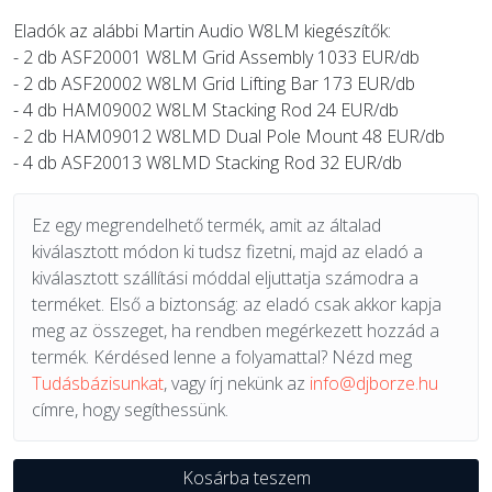
Eladók az alábbi Martin Audio W8LM kiegészítők:
- 2 db ASF20001 W8LM Grid Assembly 1033 EUR/db
- 2 db ASF20002 W8LM Grid Lifting Bar 173 EUR/db
- 4 db HAM09002 W8LM Stacking Rod 24 EUR/db
- 2 db HAM09012 W8LMD Dual Pole Mount 48 EUR/db
- 4 db ASF20013 W8LMD Stacking Rod 32 EUR/db
Ez egy megrendelhető termék, amit az általad
kiválasztott módon ki tudsz fizetni, majd az eladó a
kiválasztott szállítási móddal eljuttatja számodra a
terméket. Első a biztonság: az eladó csak akkor kapja
meg az összeget, ha rendben megérkezett hozzád a
termék. Kérdésed lenne a folyamattal? Nézd meg
Tudásbázisunkat
, vagy írj nekünk az
info@djborze.hu
címre, hogy segíthessünk.
Kosárba teszem