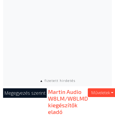
▲ fizetett hirdetés
Martin Audio
Megegyezés szerint
Műveletek
W8LM/W8LMD
kiegészítők
eladó