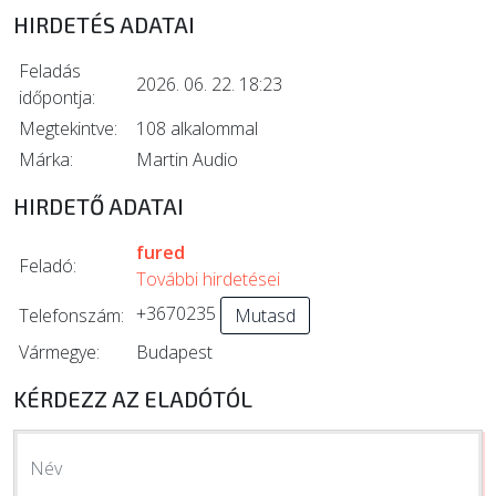
HIRDETÉS ADATAI
Feladás
2026. 06. 22. 18:23
időpontja:
Megtekintve:
108 alkalommal
Márka:
Martin Audio
HIRDETŐ ADATAI
fured
Feladó:
További hirdetései
+3670235
Telefonszám:
Mutasd
Vármegye:
Budapest
KÉRDEZZ AZ ELADÓTÓL
Név