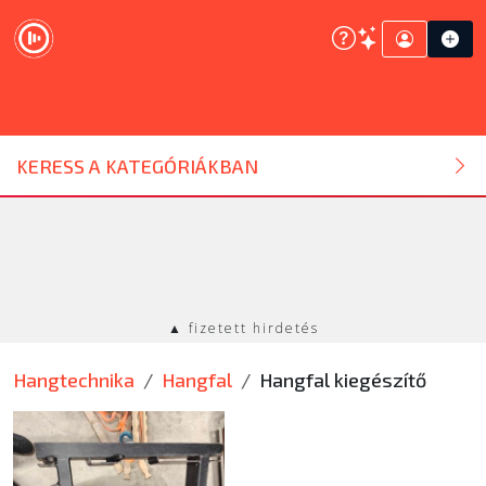
DJ ESZKÖZ
KERESS A KATEGÓRIÁKBAN
HANGTECHNIKA
FÉNYTECHNIKA
▲ fizetett hirdetés
STÚDIÓTECHNIKA
Hangtechnika
Hangfal
Hangfal kiegészítő
EGYÉB
SZOLGÁLTATÁSOK