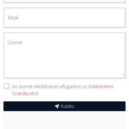
Email
Üzenet
Az üzenet elküldésével elfogadom az
Adatvédelmi
Szabályzatot
.
Küldés