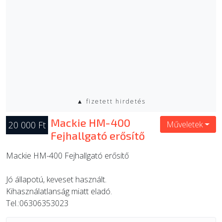
▲ fizetett hirdetés
Mackie HM-400
20 000 Ft
Műveletek
Fejhallgató erősítő
Mackie HM-400 Fejhallgató erősítő
Jó állapotú, keveset használt.
Kihasználatlanság miatt eladó.
Tel.:06306353023