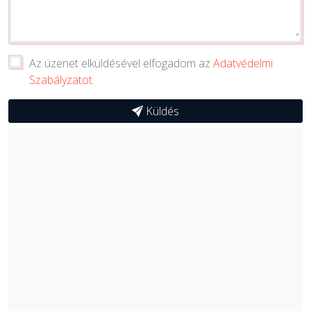
Az üzenet elküldésével elfogadom az
Adatvédelmi
Szabályzatot
.
Küldés