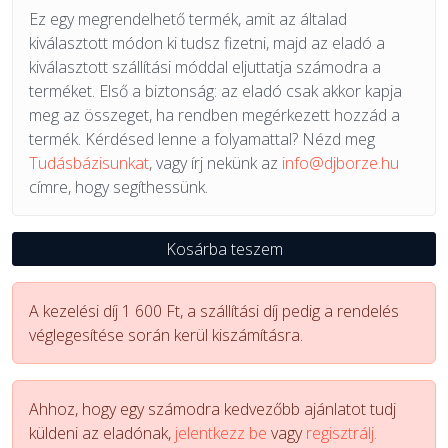
Ez egy megrendelhető termék, amit az általad
kiválasztott módon ki tudsz fizetni, majd az eladó a
kiválasztott szállítási móddal eljuttatja számodra a
terméket. Első a biztonság: az eladó csak akkor kapja
meg az összeget, ha rendben megérkezett hozzád a
termék. Kérdésed lenne a folyamattal? Nézd meg
Tudásbázisunkat
, vagy írj nekünk az
info@djborze.hu
címre, hogy segíthessünk.
Kosárba teszem
A kezelési díj 1 600 Ft, a szállítási díj pedig a rendelés
véglegesítése során kerül kiszámításra.
Ahhoz, hogy egy számodra kedvezőbb ajánlatot tudj
küldeni az eladónak,
jelentkezz be
vagy
regisztrálj.