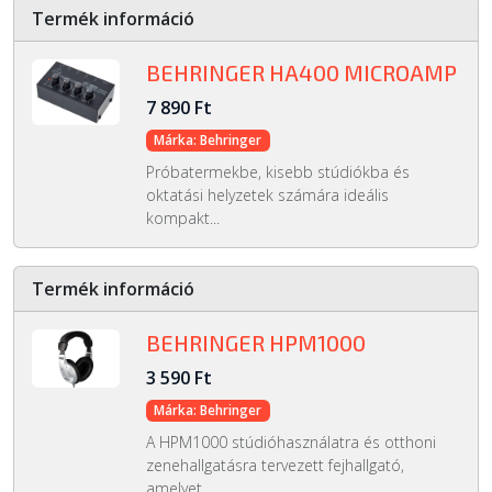
Termék információ
BEHRINGER HA400 MICROAMP
7 890 Ft
Márka: Behringer
Próbatermekbe, kisebb stúdiókba és
oktatási helyzetek számára ideális
kompakt...
Termék információ
BEHRINGER HPM1000
3 590 Ft
Márka: Behringer
A HPM1000 stúdióhasználatra és otthoni
zenehallgatásra tervezett fejhallgató,
amelyet...