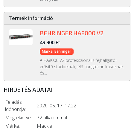
Termék információ
BEHRINGER HA8000 V2
49 900 Ft
Márka: Behringer
A HA8000 V2 professzionális fejhallgató-
erősítő stúdióknak, élő hangtechnikusoknak
és...
HIRDETÉS ADATAI
Feladás
2026. 05. 17. 17:22
időpontja:
Megtekintve:
72 alkalommal
Márka:
Mackie