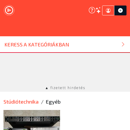
DJ ESZKÖZ
KERESS A KATEGÓRIÁKBAN
HANGTECHNIKA
FÉNYTECHNIKA
▲ fizetett hirdetés
STÚDIÓTECHNIKA
Stúdiótechnika
Egyéb
EGYÉB
SZOLGÁLTATÁSOK