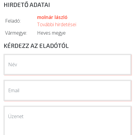
HIRDETŐ ADATAI
molnár lászló
Feladó:
További hirdetései
Vármegye:
Heves megye
KÉRDEZZ AZ ELADÓTÓL
Név
Email
Üzenet