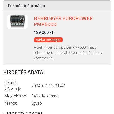
Termék információ
BEHRINGER EUROPOWER
PMP6000
189 000 Ft
Márka: Behringer
A Behringer Europower PMP6000 nagy
teljesítményű, asztali keverőerősítő, amely
közepes és...
HIRDETÉS ADATAI
Feladás
2024. 07. 15. 21:47
időpontja:
Megtekintve:
549 alkalommal
Márka:
Egyéb
HIRDETŐ ADATAI