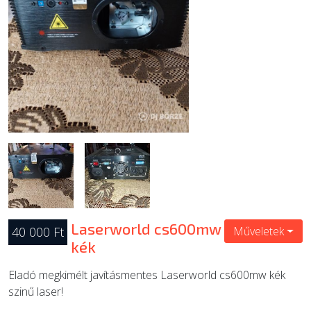
ÚJ TERMÉKEK
Laserworld cs600mw
40 000 Ft
Műveletek
kék
Eladó megkimélt javításmentes Laserworld cs600mw kék
szinű laser!