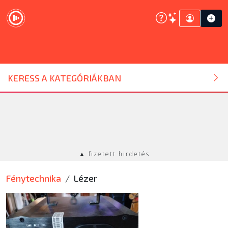
DJ ESZKÖZ
KERESS A KATEGÓRIÁKBAN
HANGTECHNIKA
FÉNYTECHNIKA
▲ fizetett hirdetés
STÚDIÓTECHNIKA
Fénytechnika
Lézer
EGYÉB
SZOLGÁLTATÁSOK