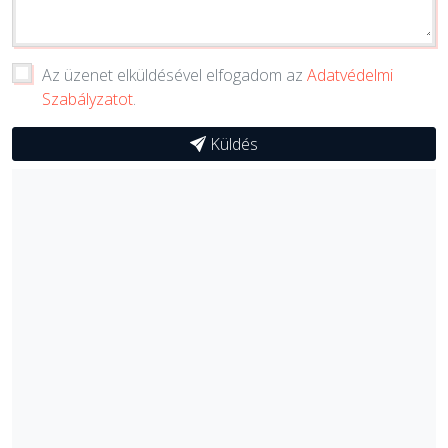
Az üzenet elküldésével elfogadom az
Adatvédelmi
Szabályzatot
.
Küldés