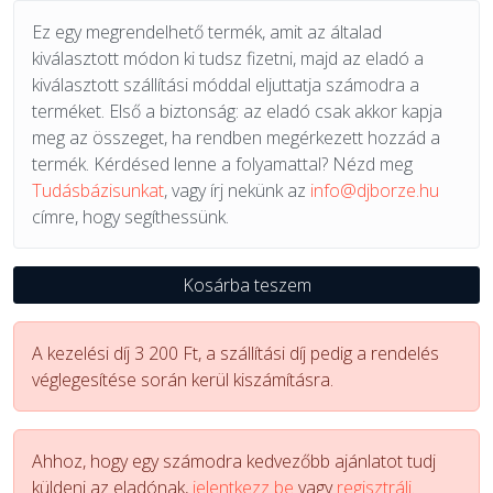
Ez egy megrendelhető termék, amit az általad
kiválasztott módon ki tudsz fizetni, majd az eladó a
kiválasztott szállítási móddal eljuttatja számodra a
terméket. Első a biztonság: az eladó csak akkor kapja
meg az összeget, ha rendben megérkezett hozzád a
termék. Kérdésed lenne a folyamattal? Nézd meg
Tudásbázisunkat
, vagy írj nekünk az
info@djborze.hu
címre, hogy segíthessünk.
Kosárba teszem
A kezelési díj 3 200 Ft, a szállítási díj pedig a rendelés
véglegesítése során kerül kiszámításra.
Ahhoz, hogy egy számodra kedvezőbb ajánlatot tudj
küldeni az eladónak,
jelentkezz be
vagy
regisztrálj.