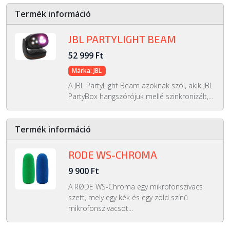
Termék információ
JBL PARTYLIGHT BEAM
52 999 Ft
Márka: JBL
A JBL PartyLight Beam azoknak szól, akik JBL
PartyBox hangszórójuk mellé szinkronizált,...
Termék információ
RODE WS-CHROMA
9 900 Ft
A RØDE WS-Chroma egy mikrofonszivacs
szett, mely egy kék és egy zöld színű
mikrofonszivacsot...