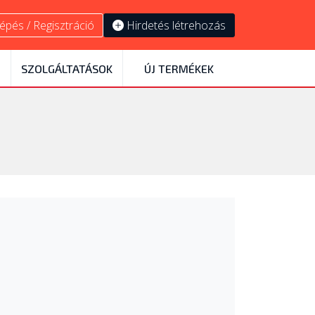
épés / Regisztráció
Hirdetés létrehozás
SZOLGÁLTATÁSOK
ÚJ TERMÉKEK