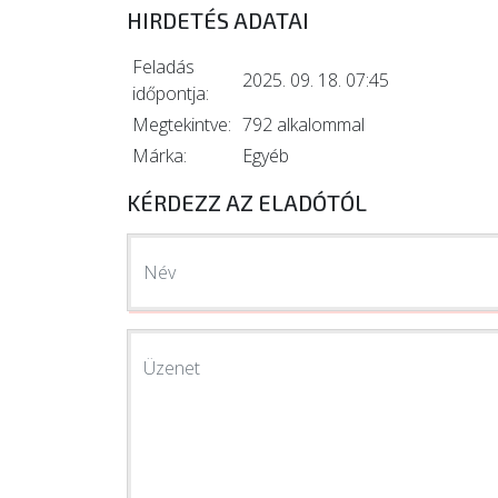
HIRDETÉS ADATAI
Feladás
2025. 09. 18. 07:45
időpontja:
Megtekintve:
792 alkalommal
Márka:
Egyéb
KÉRDEZZ AZ ELADÓTÓL
Név
Üzenet