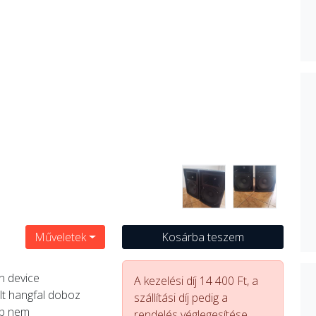
Műveletek
Kosárba teszem
on device
A kezelési díj 14 400 Ft, a
elt hangfal doboz
szállítási díj pedig a
kep nem
rendelés véglegesítése