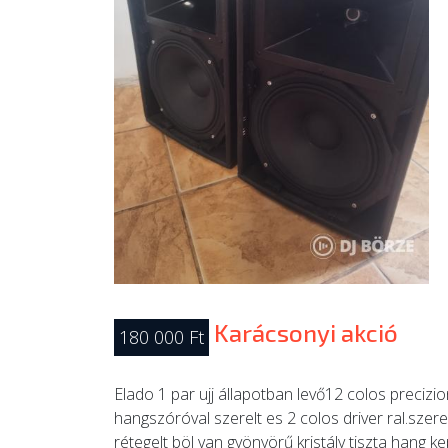
Karácsonyi akció
180 000 Ft
Elado 1 par ujj állapotban levő12 colos precizi
hangszóróval szerelt es 2 colos driver ral.szer
rétegelt böl van gyönyörű kristály tiszta hang 