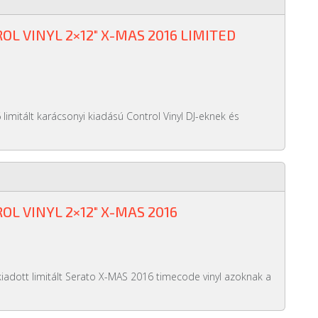
L VINYL 2×12" X-MAS 2016 LIMITED
limitált karácsonyi kiadású Control Vinyl DJ-eknek és
L VINYL 2×12" X-MAS 2016
iadott limitált Serato X-MAS 2016 timecode vinyl azoknak a