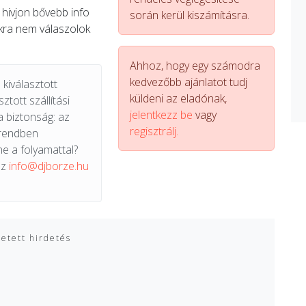
 hivjon bővebb info
során kerül kiszámításra.
okra nem válaszolok
Ahhoz, hogy egy számodra
kedvezőbb ajánlatot tudj
kiválasztott
küldeni az eladónak,
ztott szállítási
jelentkezz be
vagy
a biztonság: az
regisztrálj.
 rendben
e a folyamattal?
az
info@djborze.hu
zetett hirdetés