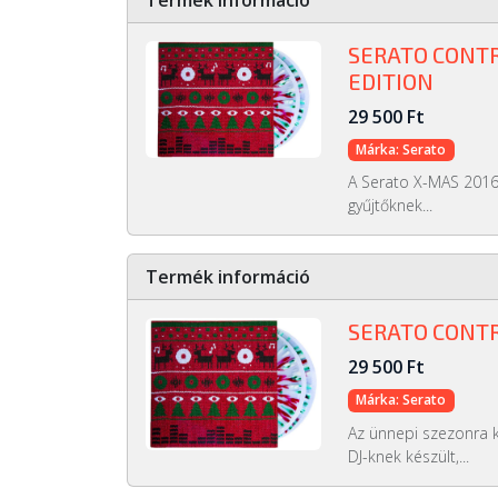
Termék információ
SERATO CONTRO
EDITION
29 500 Ft
Márka: Serato
A Serato X-MAS 2016 
gyűjtőknek...
Termék információ
SERATO CONTRO
29 500 Ft
Márka: Serato
Az ünnepi szezonra k
DJ-knek készült,...