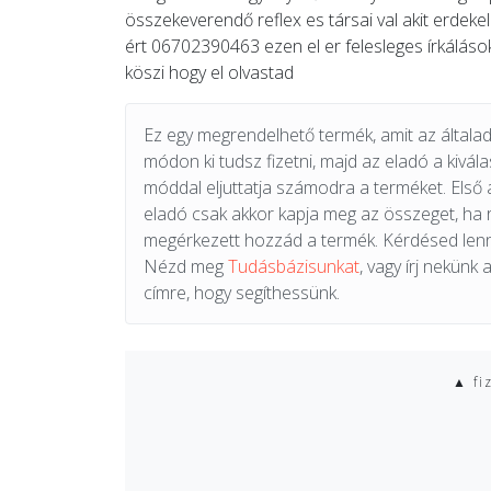
összekeverendő reflex es társai val akit erdekel
ért 06702390463 ezen el er felesleges írkálás
köszi hogy el olvastad
Ez egy megrendelhető termék, amit az általad 
módon ki tudsz fizetni, majd az eladó a kiválas
móddal eljuttatja számodra a terméket. Első 
eladó csak akkor kapja meg az összeget, ha
megérkezett hozzád a termék. Kérdésed lenn
Nézd meg
Tudásbázisunkat
, vagy írj nekünk 
címre, hogy segíthessünk.
▲ fi