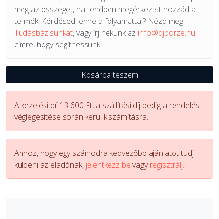
meg az összeget, ha rendben megérkezett hozzád a
termék. Kérdésed lenne a folyamattal? Nézd meg
Tudásbázisunkat
, vagy írj nekünk az
info@djborze.hu
címre, hogy segíthessünk.
Kosárba teszem
A kezelési díj 13 600 Ft, a szállítási díj pedig a rendelés
véglegesítése során kerül kiszámításra.
Ahhoz, hogy egy számodra kedvezőbb ajánlatot tudj
küldeni az eladónak,
jelentkezz be
vagy
regisztrálj.