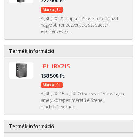
227 900 Ft
Márka: JBL
A JBL JRX225 dupla 15"-os kialakításával
nagyobb rendezvények, szabadtéri
események és...
Termék információ
JBL JRX215
158 500 Ft
Márka: JBL
A JBL JRX215 a JRX200 sorozat 15"-os tagja,
amely közepes méretű élőzenei
rendezvényekhez,...
Termék információ