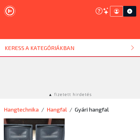
DJ ESZKÖZ
KERESS A KATEGÓRIÁKBAN
HANGTECHNIKA
FÉNYTECHNIKA
▲ fizetett hirdetés
STÚDIÓTECHNIKA
Hangtechnika
Hangfal
Gyári hangfal
EGYÉB
SZOLGÁLTATÁSOK