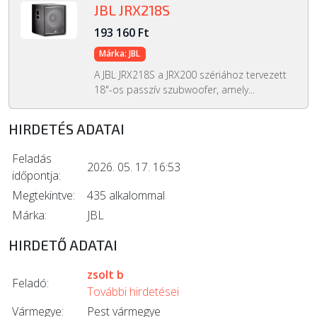
JBL JRX218S
193 160 Ft
Márka: JBL
A JBL JRX218S a JRX200 szériához tervezett
18"-os passzív szubwoofer, amely...
HIRDETÉS ADATAI
Feladás
2026. 05. 17. 16:53
időpontja:
Megtekintve:
435 alkalommal
Márka:
JBL
HIRDETŐ ADATAI
zsolt b
Feladó:
További hirdetései
Vármegye:
Pest vármegye