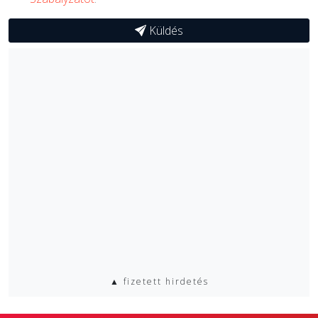
Küldés
▲ fizetett hirdetés