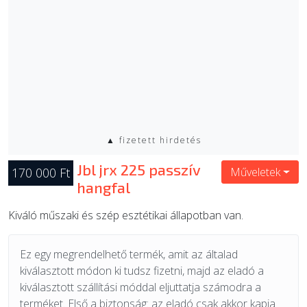
▲ fizetett hirdetés
Jbl jrx 225 passzív
170 000 Ft
Műveletek
hangfal
Kiváló műszaki és szép esztétikai állapotban van.
Ez egy megrendelhető termék, amit az általad
kiválasztott módon ki tudsz fizetni, majd az eladó a
kiválasztott szállítási móddal eljuttatja számodra a
terméket. Első a biztonság: az eladó csak akkor kapja