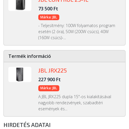
73 500 Ft
Márka: JBL
- Teljesítmény: 100W folyamatos program
esetén (2 óra), 50W (200W csúcs), 40W
(160W csúcs)-...
Termék információ
JBL JRX225
227 900 Ft
Márka: JBL
A JBL JRX225 dupla 15"-os kialakításával
nagyobb rendezvények, szabadtéri
események és...
HIRDETÉS ADATAI