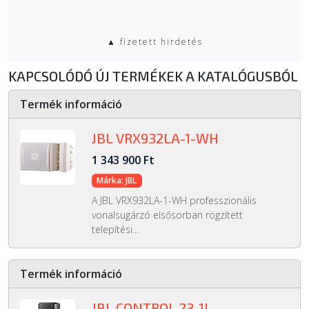
▲ fizetett hirdetés
KAPCSOLÓDÓ ÚJ TERMÉKEK A KATALÓGUSBÓL
Termék információ
JBL VRX932LA-1-WH
1 343 900 Ft
Márka: JBL
A JBL VRX932LA-1-WH professzionális
vonalsugárzó elsősorban rögzített
telepítési...
Termék információ
JBL CONTROL 23-1L