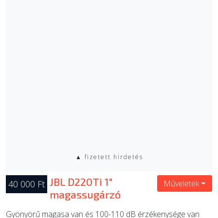
▲ fizetett hirdetés
JBL D220Ti 1"
40 000 Ft
Műveletek
magassugárzó
Gyönyörű magasa van és 100-110 dB érzékenysége van