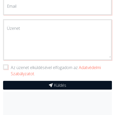
Email
Üzenet
Az üzenet elküldésével elfogadom az
Adatvédelmi
Szabályzatot
.
Küldés