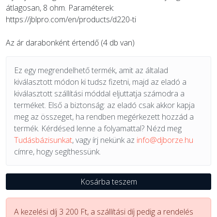
átlagosan, 8 ohm. Paraméterek:
https://jblpro.com/en/products/d220-ti
Az ár darabonként értendő (4 db van)
Ez egy megrendelhető termék, amit az általad
kiválasztott módon ki tudsz fizetni, majd az eladó a
kiválasztott szállítási móddal eljuttatja számodra a
terméket. Első a biztonság: az eladó csak akkor kapja
meg az összeget, ha rendben megérkezett hozzád a
termék. Kérdésed lenne a folyamattal? Nézd meg
Tudásbázisunkat
, vagy írj nekünk az
info@djborze.hu
címre, hogy segíthessünk.
Kosárba teszem
A kezelési díj 3 200 Ft, a szállítási díj pedig a rendelés