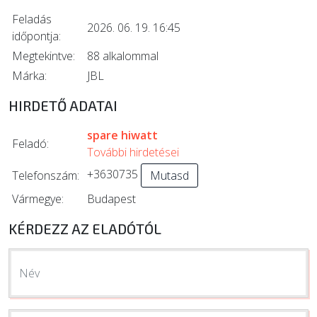
Feladás
2026. 06. 19. 16:45
időpontja:
Megtekintve:
88 alkalommal
Márka:
JBL
HIRDETŐ ADATAI
spare hiwatt
Feladó:
További hirdetései
+3630735
Telefonszám:
Mutasd
Vármegye:
Budapest
KÉRDEZZ AZ ELADÓTÓL
Név