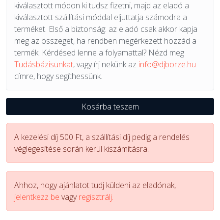
kiválasztott módon ki tudsz fizetni, majd az eladó a
kiválasztott szállítási móddal eljuttatja számodra a
terméket. Első a biztonság: az eladó csak akkor kapja
meg az összeget, ha rendben megérkezett hozzád a
termék. Kérdésed lenne a folyamattal? Nézd meg
Tudásbázisunkat
, vagy írj nekünk az
info@djborze.hu
címre, hogy segíthessünk.
Kosárba teszem
A kezelési díj 500 Ft, a szállítási díj pedig a rendelés
véglegesítése során kerül kiszámításra.
Ahhoz, hogy ajánlatot tudj küldeni az eladónak,
jelentkezz be
vagy
regisztrálj.