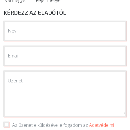
Vármegye:
Fejér megye
KÉRDEZZ AZ ELADÓTÓL
Név
Email
Üzenet
Az üzenet elküldésével elfogadom az
Adatvédelmi