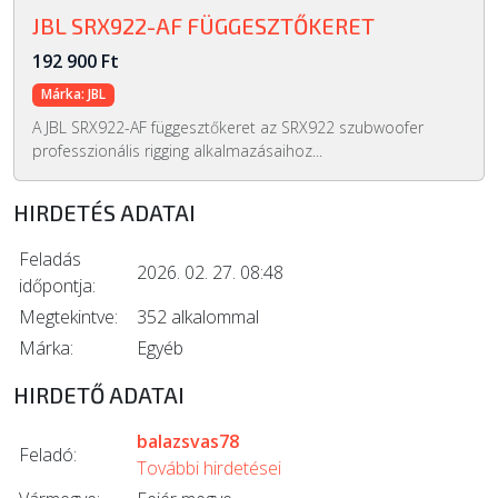
JBL SRX922-AF FÜGGESZTŐKERET
192 900 Ft
Márka: JBL
A JBL SRX922-AF függesztőkeret az SRX922 szubwoofer
professzionális rigging alkalmazásaihoz...
HIRDETÉS ADATAI
Feladás
2026. 02. 27. 08:48
időpontja:
Megtekintve:
352 alkalommal
Márka:
Egyéb
HIRDETŐ ADATAI
balazsvas78
Feladó:
További hirdetései