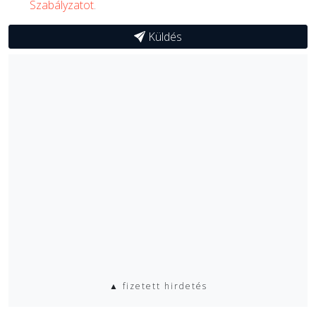
Szabályzatot
.
Küldés
▲ fizetett hirdetés