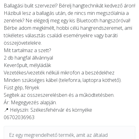
Ballagási bulit szervezel? Bérelj hangtechnikát kedvező áron!
​Házibuli lesz a ballagás után, de nincs min megszólalnia a
zenének? Ne elégedj meg egy kis Bluetooth hangszóróval!
Bérbe adom megkímélt, hobbi célú hangrendszeremet, ami
tökéletes választás családi eseményekre vagy baráti
összejövetelekre.
​Mit tartalmaz a szett?
​2 db hangfal állvánnyal
​Keverőpult, mélyládàk
​Vezetékes/vezeték nélküli mikrofon a beszédekhez
​Minden szükséges kábel (telefonra, laptopra köthető).
Füst gép, fények
​Segítek az összeszerelésben és a működtetésben.
​Ár: Megegyezés alapján.
📍 Helyszín: Székesfehérvár és környéke
06702036963
Ez egy megrendelhető termék, amit az általad