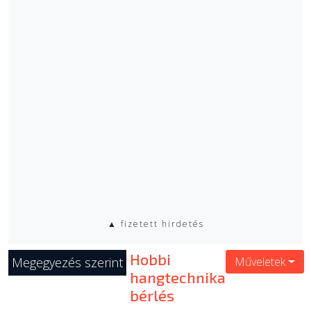
▲ fizetett hirdetés
Hobbi
Megegyezés szerint
Műveletek
hangtechnika
bérlés