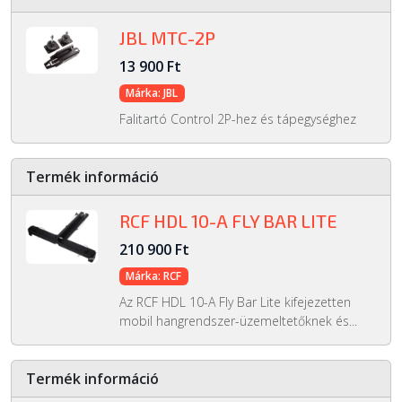
JBL MTC-2P
13 900 Ft
Márka: JBL
Falitartó Control 2P-hez és tápegységhez
Termék információ
RCF HDL 10-A FLY BAR LITE
210 900 Ft
Márka: RCF
Az RCF HDL 10-A Fly Bar Lite kifejezetten
mobil hangrendszer-üzemeltetőknek és...
Termék információ